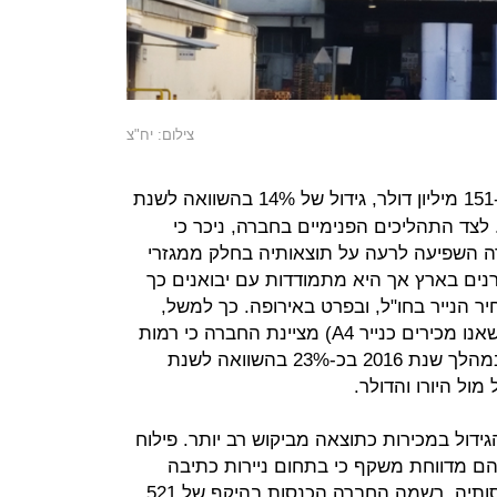
צילום: יח"צ
הסתכם ב-151 מיליון דולר, גידול של 14% בהשוואה לשנת
כ-132 מיליון שקל. לצד התהליכים הפנימיים בחברה, ניכר כי
 השפיעה לרעה על תוצאותיה בחלק ממגזרי
רנים בארץ אך היא מתמודדות עם יבואנים כך
ר הנייר בחו"ל, ובפרט באירופה. כך למשל,
בשוק ניירות הכתיבה וההדפסה (מה שאנו מכירים כנייר A4) מציינת החברה כי רמות
המחירים המשיכו להישחק בממוצע במהלך שנת 2016 בכ-23% בהשוואה לשנת
דול במכירות כתוצאה מביקוש רב יותר. פילוח
ם מדווחת משקף כי בתחום ניירות כתיבה
והדפסה, שאחראי ל-31% מכלל הכנסותיה, רשמה החברה הכנסות בהיקף של 521