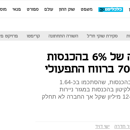
משפט
שוק ההון
עולם
ספורט
פנאי
מוס
ת
סקירת שוקי חו"ל
השורה התחתונה
קריפטו
פרויקט פע
נייר חדרה: ירידה של 6% בהכנסות
יצרנית הנייר דיווחה כי הירידה בהכנסות, שהסתכמו בכ-1.64
יטון בהכנסות במגזר ניירות
האריזה; הרווח הנקי הסתכם ב-12 מיליון שקל אך החברה לא תחלק
יר חדרה
ישי דויד