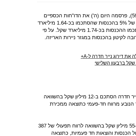
, שבשליטת קרן פימי (59.2%), פרסמה היום (ה') את הדו"חות הכספיים
שלה לסיכום שנת 2016 והציגה ירידה של 5% בהכנסות שהסתכמו בכ-1.64 מיליארד
שקל, זאת לעומת שנת 2015 אז הסתכמו ההכנסות בכ-1.74 מיליארד שקל. על פי
ה לקיטון בהכנסות במגזר ניירות האריזה.
את דירוג נייר חדרה ל-A+
שבשורה התחתונה, הרווח הנקי של נייר חדרה הסתכם ב-12 מיליון שקל בהשוואה
ן שקל אשתקד הנובע מרווח חד-פעמי כתוצאה ממכירת
הרווח התפעולי החשבונאי הסתכם ב-55 מיליון שקל בהשוואה לרווח תפעולי של 387
201. אלא שבנטרול הכנסות והוצאות חד פעמיות, כתוצאה