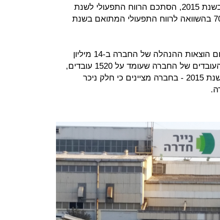
ממכירת האחזקות בחוגלה קימברלי בשנת 2015, הסתכם הרווח התפעולי לשנת
2016 בכ-61 מיליון שקל, גידול של 70% בהשוואה לרווח התפעולי המתואם בשנת
הסבר מרכזי לגידול ברווח נעוץ בצמצום הוצאות ההנהלה של החברה ב-14 מיליון
שקל. עדות לכך ניתן לראות במספר העובדים של החברה שעומד על 1520 עובדים,
10% פחות מהיקף העובדים בסיכום שנת 2015 - בחברה מציינים כי חלק ניכר
ה.