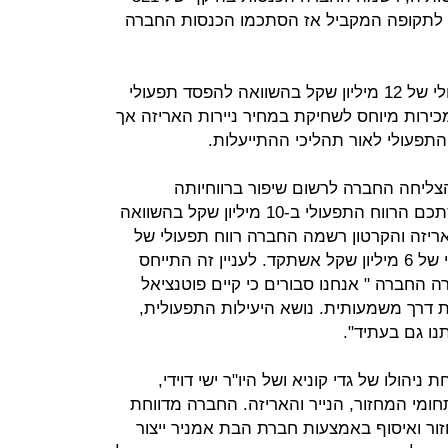
רידה של 6.3% בהשוואה לתקופה המקביל אז הסתכמו הכנסות החברה
במגזר זה רשמה החברה הפסד תפעולי של 12 מיליון שקל בהשוואה להפסד תפעולי
ן במכירות מיוחס לשחיקת במחיר ניירות האריזה אך
פעולי לאור תהליכי ההתייעלות.
צליחה החברה לרשום שיפור ברווחיותה
התפעולית הם תחום המחזור, ובו הסתכם הרווח התפעולי ב-10 מיליון שקל בהשוואה
 האריזה והקרטון רשמה החברה רווח תפעולי של
25 מיליון שקל בהשוואה לרווח תפעולי של 6 מיליון שקל אשתקד. לעניין זה התייחס
 החברה " אנחנו סבורים כי קיים פוטנציאל
ת דרך משמעותית. נושא היעילות התפעולית,
נו גם בעתיד".
הולו של גדי קוניא ושל היו"ר ישי דוידי,
ומי המחזור, הנייר והאריזה. החברה מדווחת
זור ואיסוף באמצעות חברת הבת אמניר ייצור