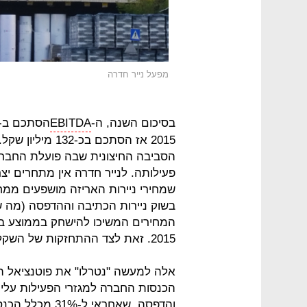
מפעל נייר חדרה
בסיכום השנה, ה-
EBITDA
2015 אז הסתכם ב
הסביבה החיצונית שבה פועלת החברה
פעילותה. לנייר חדרה אין מתחרים יצ
שמחירי ניירות האריזה מושפעים ממחי
2015. זאת לצד ההתחזקות של השקל מול היורו והדולר.
אלה למעשה "נטרלו" את פוטנציאל הגי
הכנסות החברה למגזרי הפעילות עליה