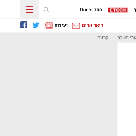
ף
Dun's 100
דואר אדום
ועידות
רי השכר
קרנות