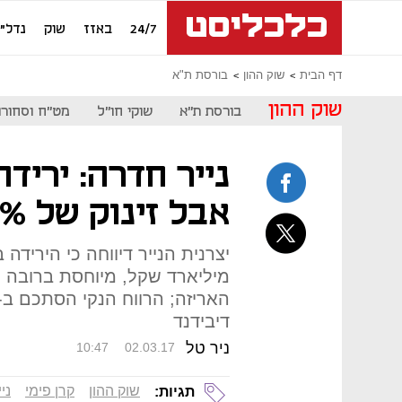
24/7
באזז
שוק
נדל"ן
דף הבית
שוק ההון
בורסת ת"א
שוק ההון
בורסת ת"א
שוקי חו"ל
מט"ח וסחורו
אבל זינוק של 70% ברווח התפעולי
מיליארד שקל, מיוחסת ברובה לק
דיבידנד
ניר טל
10:47
02.03.17
שוק ההון
קרן פימי
ני
תגיות: