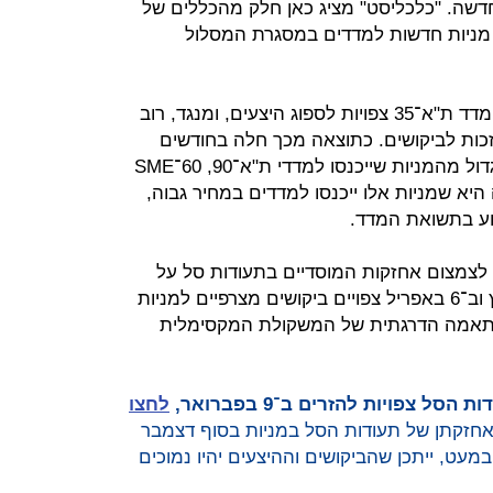
דשה. "כלכליסט" מציג כאן חלק מהכללים של
 מניות חדשות למדדים במסגרת המסלול
במבט כללי, רוב המניות שמהן ייבנה מדד ת"א־35 צפויות לספוג היצעים, ומנגד, רוב
זכות לביקושים. כתוצאה מכך חלה בחודשים
האחרונים עלייה חדה בשווי של חלק גדול מהמניות שייכנסו למדדי ת"א־90, 60־SME
יא שמניות אלו ייכנסו למדדים במחיר גבוה,
וע בתשואת המדד.
ה לצמצום אחזקות המוסדיים בתעודות סל על
מדדים אלו. במבט קדימה, ב־2 במרץ וב־6 באפריל צפויים ביקושים מצרפיים למניות
א־125 כתוצאה מהתאמה הדרגתית של המשקולת המקסימלית
 צפויות להזרים ב־9 בפברואר,
לחצו
חזקתן של תעודות הסל במניות בסוף דצמבר
ה במעט, ייתכן שהביקושים וההיצעים יהיו נמוכים