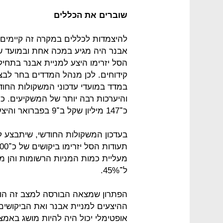
שוברים את הכללים
להיצמדות לכללים במקרה זה קיימים 
אבנר היה מגיע במכה אחת ובמועד ש
הסל יזרימו היצע למניית אבנר בתחילה
קידוחים. לכן מנהל המדדים בחר ל
במדד במועדי עדכוני המשקולות החוד
והיערכות רבה יותר של המשקיעים. כ
כ־147 מיליון שקל ב־9 בפברואר והיצע נוסף של כ־124 מיליון שקל ב־2 במרץ.
בעדכון המשקולות החודשי, שיתבצע 
מעליית כמות המניות הרשומות והן מ
ל־45%.
הפתרון שמצאה הבורסה למצב זה הוא 
ההיצעים למניית אבנר ואת הביקושים 
אופטימלי יכול היה להיות מושג באמ