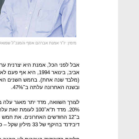
מימין: יו"ר אמנת אברהם אסף והמנכ"ל שמואל
אבל לפני הכל, אמנת היא יצרנית ער
אביב, בינואר 1994, הי
ובשנה האחרונה עלתה ב־47%.
ב־12 החודשים האחרונים. את חמ
דיבידנד בהיקף של 33 מיליון שקל – כ־20% משווי השוק הנוכחי שלה.