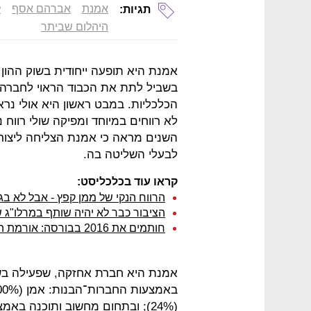
אמנת
אברהם אסף
ל
תגיות:
היהלום שביתר
אמנת היא תופעה ייחודית בשוק ההון
בשביל לתת את הכבוד הראוי לחברה 
הכלכליות. במבט ראשון היא אולי נ
לא רווחים במיוחד ומפיקה שולי רווח 
השנים מראה כי אמנת הצליחה ליצור ע
לבעלי השליטה בה.
קראו עוד בכלכליסט:
הרווח הנקי של ממן קפץ - אבל לא ב
הציבור כבר לא יהיה שותף במרלו"ג 
חותמים את 2016 בבורסה: אורמת המצליחה הגדולה, טבע הגרועה מכולן
אמנת היא חברת אחזקה, שפעילה בשני 
(24%); ובתחום מחשוב ותוכנה באמצעות החברות־הבנות סיסנת וטסנת.