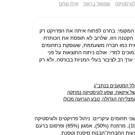
וגיסטיקה
שמואל בראור
אילן שחם
 המקומי. בחרנו לפתוח איתה את הפרויקט רק
הקטנה הזו, שלרוב לא תופסת את הכותרת
ראית כמו חברה משעממת, שעוסקת בתחומים
נמוכים למדי. אולם ניתוח התוצאות על פני
רך רב לציבור בעלי המניות בבורסה, ולא רק
גלל המטענים בנתב"ג
של איקאה: שפע לוגיסטיקה נמחקה
תחומים עיקריים: ניהול פרויקטים ולוגיסטיקה
באמצעות החברות־הבנות: אמן (100%), מרמנת (50%), אמגון (65%) ופרסום ברעם