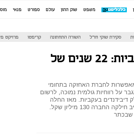
משפט
שוק ההון
עולם
ספורט
פנאי
מוס
ת
סקירת שוקי חו"ל
השורה התחתונה
קריפטו
פרויקט פע
אמנת מודל לעקביות: 22 שנים של
 מאפשרות לחברת האחזקה בתחומי
בר על רווחיות גולמית נמוכה, לרשום
ק דיבידנדים בעקביות. מאז החלה
להיסחר אמנת בבורסת תל אביב חילקה החברה 130 מיליון שקל.
 שבכתר