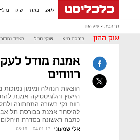
24/7
באזז
שוק
נדל"ן
דף הבית
שוק ההון
שוק ההון
בורסת ת"א
שוקי חו"ל
מט"ח וסחורו
רווחים
הוצאות הנהלה ומימון נמוכות
הייעוץ והלוגיסטיקה אמנת להתג
רווח נקי בשורה התחתונה ולחל
כתבה ראשונה בסדרת היהלום
אלי שמעוני
08:16
04.01.17