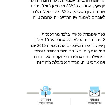
ת קופת החברה. אמנת היא עדיין חברה נזילה
של 95 מיליון שקל, המהווה כ־83% מהמאזן (סולו). יתרת
המזומנים של החברה עומדת, נכון לסיום הרבעון השלישי, על 32 מיליון שקל. מלבד
עובדים לאמנת אין התחייבויות ארוכות טווח
הרווחיות הגולמית של אמנת נמוכה מאוד שעומדת על 7% בלבד מההכנסות.
בתשעת החודשים הראשונים של 2016 עמד הרוח הגולמי של אמנת על 19 מיליון
שקל, על היקף הכנסות של 271 מיליון שקל. יחס זה מייצג גם את תוצאות 2015 עם
הכנסות של 320.7 מיליון שקל ורווח גולמי הנמוך מ־7%. הרווחיות הנמוכה נגרמת
ממשלתיים הגדולים. בפרויקטים אלו נהנית
 ארוכי טווח, מנגד היא סובלת מרווחיות