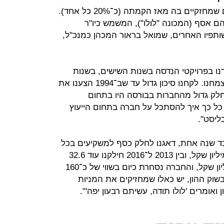
אמנת מנוהלת על ידי שלושה שותפים שמחזקיים בה מאז הקמתה (כ־20% כל אחד).
 אסף (המכונה "לולו"), המשמש כיו"ר
תפיו האחרים, שמואל בראור המכהן כמנכ"ל,
דנו בפרויקטי הנדסה בשנות השישים, בשנות
השבעים הקמנו את אמן, ולאט לאט צמחנו. לקחנו סיכון גדול עד שב־1994 הצענו את
 חלק גדול מהחברות בבורסה היו בתחום
 כל כך איך להסתכל על חברה בתחום הייעוץ
ליסט".
לבד שנה אחת, דאגנו לחלק כסף למשקיעים בכל
שנה. בין 1994 ל־2012 חילקנו 97.6 מיליון שקל, ובין 2013 ל־2016 חילקנו עוד 32.6
מיליון שקל. בסך הכל חילקנו 130 מיליון שקל, והחברה נסחרת כיום בשווי של כ־160
 בשוק ההון, יש כאלו שמחזיקים את המניות
ואומרים 'לולו תודה, עשיתם רבעון יפה'".