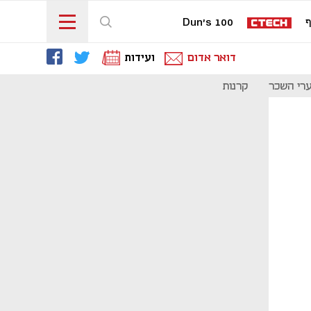
ף
Dun's 100
דואר אדום
ועידות
רי השכר
קרנות