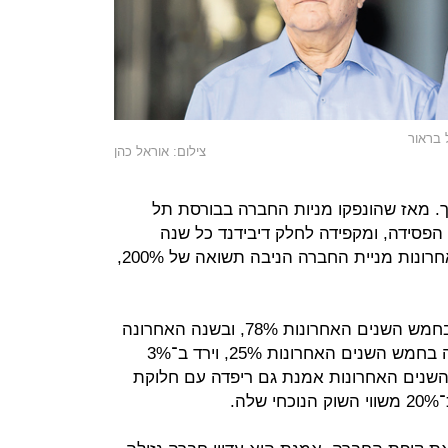
 בראור
צילום: אוראל כהן
ך. מאז שהונפקו מניות החברה בבורסת תל
א אף פעם לא הפסידה, ומקפידה לחלק דיבידנד כל שנה
(מלבד שנה אחת). בחמש השנים האחרונות מניית החברה הניבה תשואה של 200%,
לצורך השוואה, מדד יתר מאגר עלה בחמש השנים האחרונות 78%, ובשנה האחרונה
20%. מדד ת"א־100 לעומת זאת עלה בחמש השנים האחרונות 25%, וירד ב־3%
ש השנים האחרונות אמנת גם ריפדה עם חלוקת