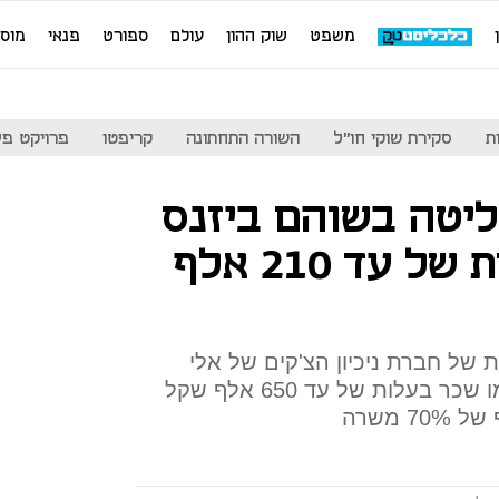
משפט
שוק ההון
עולם
ספורט
פנאי
מוס
ת
סקירת שוקי חו"ל
השורה התחתונה
קריפטו
פרויקט פע
יטה בשוהם ביזנס
תקבל שכר בעלות של עד 210 אלף
 של חברת ניכיון הצ'קים של אלי
נידם - שמבקש גם לאשר לעצמו שכר בעלות של עד 650 אלף שקל
 משרה