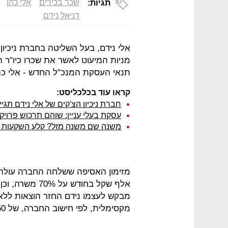
שכר בכירים
אלי כהן
תגיות:
דניאל נידם
אלי נידם, בעל השליטה בחברת ניכיון
מניות המיעוט לאשר את שכרו כיו"ר
תנאי העסקת המנכ"ל החדש - אלי כה
קראו עוד בכלכליסט:
חברת ניכיון הצ'קים של אלי נידם תגי
עסקת בעלי עניין: שוהם תרכוש פרויקטי תמ"א 38 
משנה שם משנה מזל? קלע השקעות ת
מבקש לעצמו נידם החזר הוצאות ללא
מקסימלית, לפי חישוב החברה, של 650 אלף שקל.