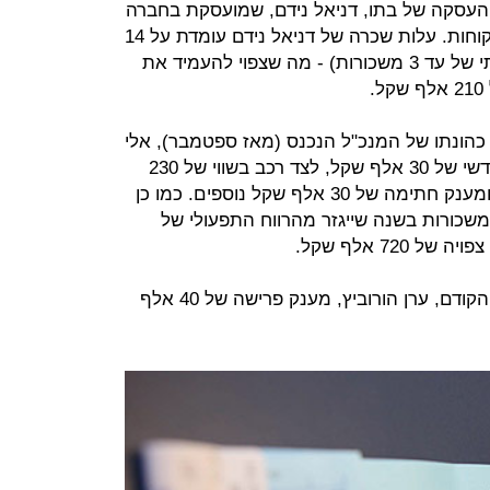
העסקה של בתו, דניאל נידם, שמועסקת בחברה
מתחילת יוני בתפקיד מנהלת קשרי לקוחות. עלות שכרה של דניאל נידם עומדת על 14
אלף שקל בחודש (לא כולל בונוס שנתי של עד 3 משכורות) - מה שצפוי להעמיד את
 כהונתו של המנכ"ל הנכנס (מאז ספטמבר), אלי
כהן. כהן צפוי לקבל מהחברה שכר חודשי של 30 אלף שקל, לצד רכב בשווי של 230
אלף שקל, החזר הוצאות ללא תקרה ומענק חתימה של 30 אלף שקל נוספים. כמו כן
יה זכאי כהן למענק שנתי של עד 8 משכורות בשנה שייגזר מהרווח התפעולי של
72 אלף שקל.
במקביל רוצה החברה לאשר למנכ"ל הקודם, ערן הורוביץ, מענק פרישה של 40 אלף