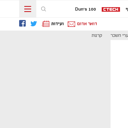
ף
Dun's 100
דואר אדום
ועידות
רי השכר
קרנות