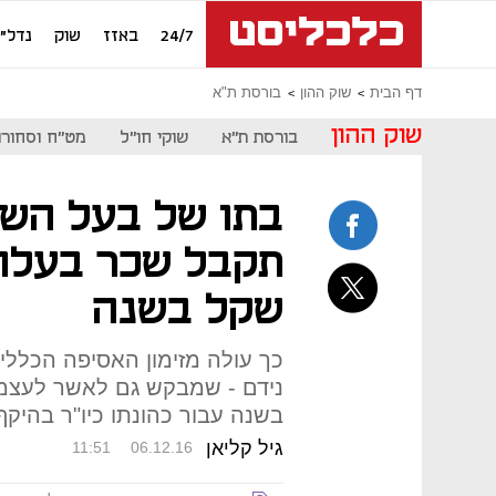
24/7
באזז
שוק
נדל"ן
דף הבית
שוק ההון
בורסת ת"א
שוק ההון
בורסת ת"א
שוקי חו"ל
מט"ח וסחורו
בתו של בעל השל
שקל בשנה
כך עולה מזימון האסיפה הכללית
בשנה עבור כהונתו כיו"ר בהיקף של 70%
גיל קליאן
11:51
06.12.16