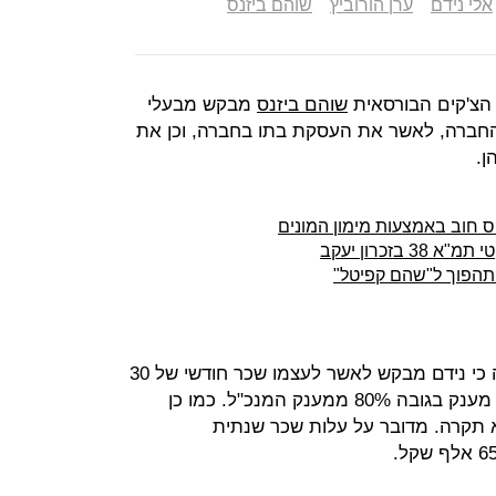
אלי נידם
ערן הורוביץ
שוהם ביזנס
 הצ'קים הבורסאית
שוהם ביזנס
מבקש מבעלי
 החברה, לאשר את העסקת בתו בחברה, וכן את
ן.
יס חוב באמצעות מימון המונים
בזכרון יעקב
הפוך ל"שהם קפיטל"
מזימון האסיפה ששלחה החברה עולה כי נידם מבקש לאשר לעצמו שכר חודשי של 30
אלף שקל בחודש על 70% משרה, וכן מענק בגובה 80% ממענק המנכ"ל. כמו כן
 תקרה. מדובר על עלות שכר שנתית