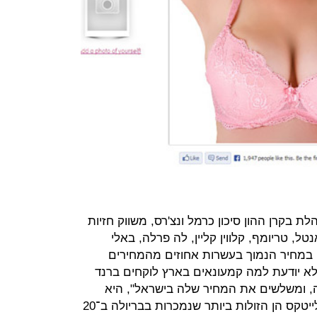
בקרן ההון סיכון כרמל ונצ'רס, משווק חזיות
טל, טריומף, קלווין קליין, לה פרלה, באלי
ו במחיר הנמוך בעשרות אחוזים מהמחירים
 לא יודעת למה קמעונאים בארץ לוקחים ברנד
ה, ומשלשים את המחיר שלה בישראל", היא
אומרת, "חזיות של המותגים באלי ופלייטקס הן הזולות ביותר שנמכרות בבריולה ב־20