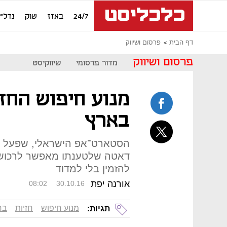
24/7
באזז
שוק
נדל"ן
דף הבית
פרסום ושיווק
פרסום ושיווק
מדור פרסומי
שיווקיסט
מנוע חיפוש החזי
בארץ
הסטארט־אפ הישראלי, שפעל ע
דאטה שלטענתו מאפשר לרכוש 
להזמין בלי למדוד
אורנה יפת
08:02
30.10.16
מנוע חיפוש
חזיות
בר
תגיות: