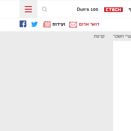
ף
Dun's 100
דואר אדום
ועידות
רי השכר
קרנות