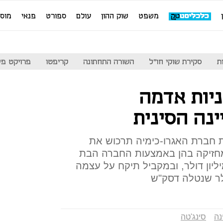
משפט
שוק ההון
עולם
ספורט
פנאי
מוס
ת
סקירת שוקי חו"ל
השורה התחתונה
קריפטו
פרויקט פע
יות אדמה
ינה הסינית
שמחזיקה 60% במניות חברת האגרו-כימיה תרכוש את
י שמחזיקה בהן באמצעות החברה הבת
ש. כמצ'יינה תשלם 230 מיליון דולר, ובמקביל תיקח על עצמה
נה
סינג'טה