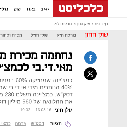
24/7
באזז
שוק
נדל"ן
דף הבית
שוק ההון
בורסת ת"א
שוק ההון
בורסת ת"א
שוקי חו"ל
מט"ח וסחורו
נחתמה מכירת מנ
מאי.די.בי לכמצ'י
כמצ'יינה 
40% הנותרים מידי אי.די.ב
דסק"
את ההלוואה של 960 מיליון דולר שנטלה דסק"ש
גולן חזני
10:02
16.08.16
דסק"ש
אדמה
כמצ'יי
תגיות: