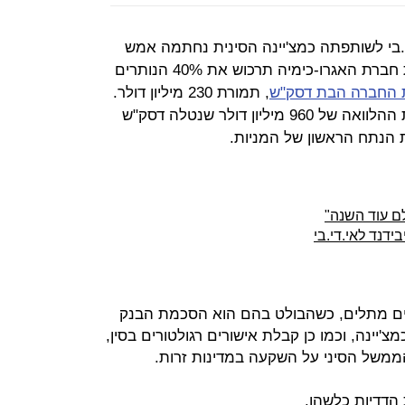
י.בי לשותפתה כמצ'יינה הסינית נחתמה אמש
(א'). כמצ'יינה שמחזיקה 60% במניות חברת האגרו-כימיה תרכוש את 40% הנותרים
 החברה הבת דסק"ש
, תמורת 230 מיליון דולר.
במקביל תיקח על עצמה כמצ'יינה את ההלוואה של 960 מיליון דולר שנטלה דסק"ש
 הנתח הראשון של המניות.
ם עוד השנה"
דנד לאי.די.בי
 מתלים, כשהבולט בהם הוא הסכמת הבנק
יינה, וכמו כן קבלת אישורים רגולטורים בסין,
הממשל הסיני על השקעה במדינות זרות.
 הדדיות כלשהן.