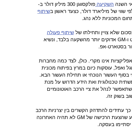
אי השנה
השקיעה
פולקסווגן 300 מיליון דולר ב-
שיתוף
ום המכוניות ללא נהג.
כום שלא צויין ותחילתו של
שיתוף פעולה
. הקשרים של ליפט ו-GM אדוקים יותר מהשקעה בלבד, ונשיא
טור בסטארט-אפ.
פליקציות אינו מקרי. כולן, לצד כמה מחברות
גל ואפל, עוסקות כיום במרץ בפיתוח מכונית
 בסוף העשור הנוכחי או תחילת העשור הבא.
תשתית טכנולוגית ואת הידע הדרוש על מנת
תאפשר לנהל את ציי הרכב האוטונומיים
וב בשוק זה.
 כך עתידים להתדהק הקשרים בין יצרניות הרכב
למפתחות האפליקציות, ולא מן הנמנע שהצעת הרכישה של GM לא תהיה האחרונה
יסתיימו בעסקה.