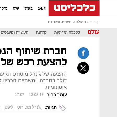
24/7
באזז
שוק
נדל"ן
דף הבית
עולם
תעשייה ופיננסים
עולם
כלכלה ומדיניות
קורונה
תעשייה ופיננסים
חברת שיתוף הנס
להצעת רכש של ג
דולר בחברה, והשתיים הכריזו כ
אוטונומית
עומר כביר
17:07
13.08.16
ג'נרל מוטורוס
ליפט
ש
תגיות: