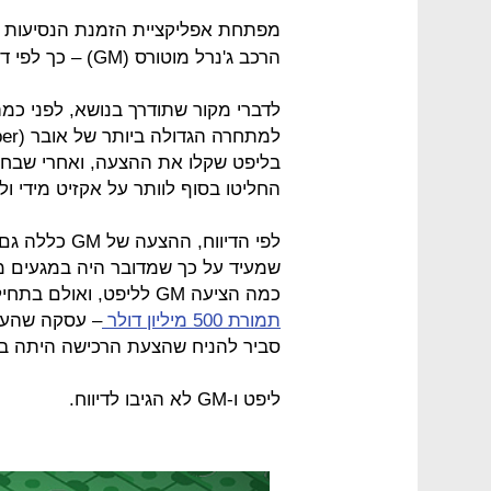
הרכב ג'נרל מוטורס (GM) – כך לפי דיווח של אתר The Information.
בליפט שקלו את ההצעה, ואחרי שבחנ
החליטו בסוף לוותר על אקזיט מידי ול
לפי הדיווח, 
שמעיד על כך שמדובר היה במגעים מת
כמה הציעה GM לליפט, ואולם בתחילת השנה
תמורת 500 מיליון דולר
סביר להניח שהצעת הרכישה היתה בס
ליפט ו-GM לא הגיבו לדיווח.