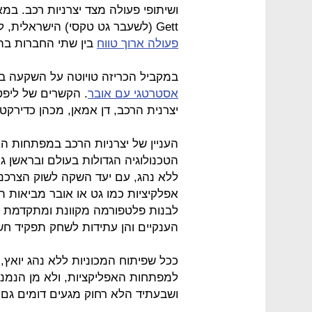
ושיתופי פעולה מצד יצרניות רכב. במ
Gett (לשעבר גט טקסי) הישראלית, לפי שווי של מיליארד דולר, כצעד ראשון ב
פעולה ארוך טווח
בין שתי החברות בתח
במקביל הכריזה טויוטה על השקעה בס
אסטרטגי עם אובר
יצרנית הרכב, דן אמאן, מכהן כדירק
העניין של יצרניות הרכב במפתחות הא
הטכנולוגיה הגדולות בעולם ובראשן גו
ללא נהג, עם יעד השקה לשוק הצרכני
אפלקיציות כמו גט או אובר מביאות 
לבנות פלטפורמה מקוונת ומתקדמת ש
הענקיים והן עתידות לשחק תפקיד חש
ככל שפיתוח המכוניות ללא נהג יואץ,
ושבעתיד הלא רחוק מגעים דומים גם 