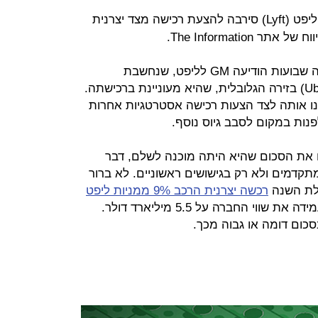
מפתחת אפליקציית הזמנת הנסיעות ליפט (Lyft) סירבה להצעת רכישה מצד יצרנית
לדברי מקור שתודרך בנושא, לפני כמה שבועות הודיעה GM לליפט, שנחשבת
למתחרה הגדולה ביותר של אובר (Uber) בזירה הגלובלית, שהיא מעוניינת ברכישתה.
ו אותה לצד הצעות רכישה אסטרטגיות אחרות
פנות במקום לסבב גיוס נוסף.
ההצעה של GM כללה גם את הסכום שהיא היתה מוכנה לשלם, דבר
קדמים ולא רק בגישושים ראשוניים. לא ברור
רכשה יצרנית הרכב 9% ממניות ליפט
– עסקה שהעמידה את שווי החברה על 5.5 מיליארד דולר.
כום דומה או גבוה מכך.