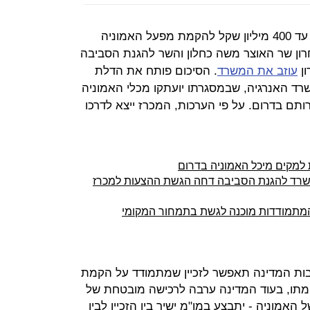
משרד האוצר יעניק ערבות מדינה של עד 400 מיליון שקל להקמת מפעל האמוניה
רון שר האוצר משה כחלון והשר להגנת הסביבה
ון
עוזב את המשרד
. הסיכום פותח את הדלת
 האנרגיה, שבמסגרתו יועתקו מכלי האמוניה
תם בדרום. על פי הערכות, המכרז ייצא לדרכו
 למקים מיכל האמוניה בדרום
שרד להגנת הסביבה דחה הגשת ההצעות למכרז
המתמודדות מוכנה לגשת בתמחור המקומי
ות המדינה תאפשר לזכיין שמתמודד על הקמת
תו, בעוד המדינה ערבה לרכישה מובטחת של
האמוניה - יתבצע במו"מ ישיר בין הזכיין לבין