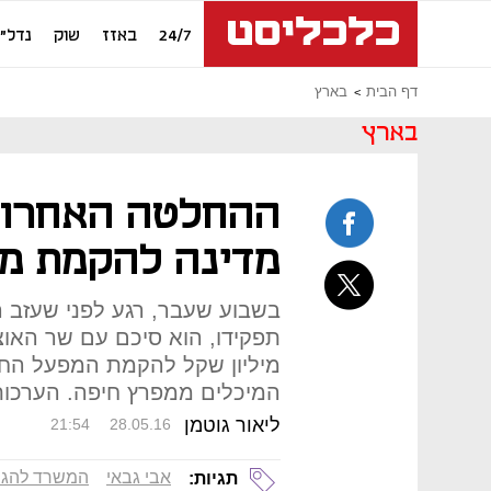
24/7
באזז
שוק
נדל"ן
דף הבית
בארץ
בארץ
ההחלטה האחרונה
מדינה להקמת מפ
בשבוע שעבר, רגע לפני שעזב 
מיליון שקל להקמת המפעל החד
המיכלים ממפרץ חיפה. הערכות:
ליאור גוטמן
21:54
28.05.16
אבי גבאי
המשרד להגנ
תגיות: