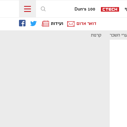
ף
Dun's 100
דואר אדום
ועידות
רי השכר
קרנות