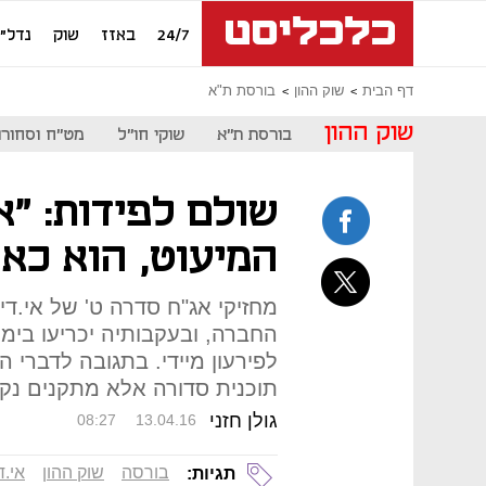
24/7
באזז
שוק
נדל"ן
דף הבית
שוק ההון
בורסת ת"א
שוק ההון
בורסת ת"א
שוקי חו"ל
מט"ח וסחורו
שולם לפידות: "א
המיעוט, הוא כאן
מחזיקי אג"ח סדרה ט' של אי.די
החברה, ובעקבותיה יכריעו בימ
לפירעון מיידי. בתגובה לדברי 
תוכנית סדורה אלא מתקנים נק
גולן חזני
08:27
13.04.16
בורסה
שוק ההון
אי.ד
תגיות: