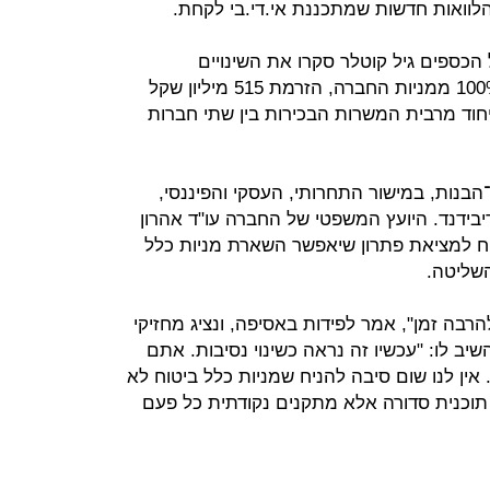
הלוואות חדשות שמתכננת אי.די.בי לקחת.
 הכספים גיל קוטלר סקרו את השינויים
האחרונים בחברה: השלמת רכישת 100% ממניות החברה, הזרמת 515 מיליון שקל
חוד מרבית המשרות הבכירות בין שתי חברות
בנות, במישור התחרותי, העסקי והפיננסי,
יבידנד. היועץ המשפטי של החברה עו"ד אהרון
קוח למציאת פתרון שיאפשר השארת מניות כלל
השליטה.
הרבה זמן", אמר לפידות באסיפה, ונציג מחזיקי
פיר מ־DK פרטנרס, השיב לו: "עכשיו זה נראה כשינוי נסיבות. אתם
ין לנו שום סיבה להניח שמניות כלל ביטוח לא
תוכנית סדורה אלא מתקנים נקודתית כל פעם