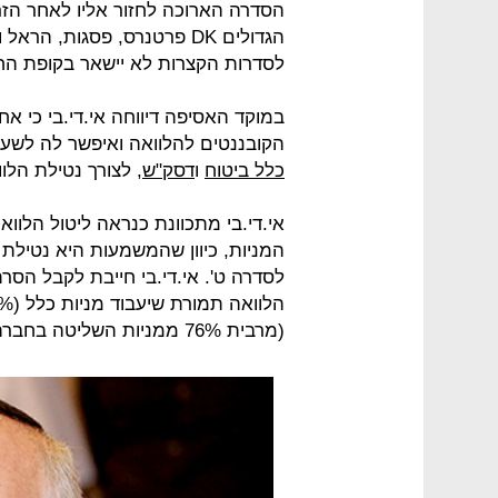
הסדרה הארוכה לחזור אליו לאחר הזר
הגדולים DK פרטנרס, פסגות, 
לסדרות הקצרות לא יישאר בקופת החב
במוקד האסיפה דיווחה אי.די.בי כי אח
הקובננטים להלוואה ואיפשר לה לשעבד
כלל ביטוח
ו
דסק"ש
, לצורך נטילת הלוו
אי.די.בי מתכוונת כנראה ליטול הלוו
המניות, כיוון שהמשמעות היא נטילת
לסדרה ט'. אי.די.בי חייבת לקבל הסר
(מרבית 76% ממניות השליטה בחברה).