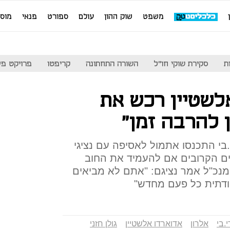
משפט
שוק ההון
עולם
ספורט
פנאי
מוס
ת
סקירת שוקי חו"ל
השורה התחתונה
קריפטו
פרויקט פע
לשטיין רכש את
 להרבה זמן"
.בי התכנסו אתמול לאסיפה עם נציגי
ים הקרובים אם להעמיד את החוב
המנכ"ל אמר נציגם: "אתם לא מביאים
ודתית כל פעם מחדש"
י.בי
אלרון
אדוארדו אלשטיין
גולן חזני