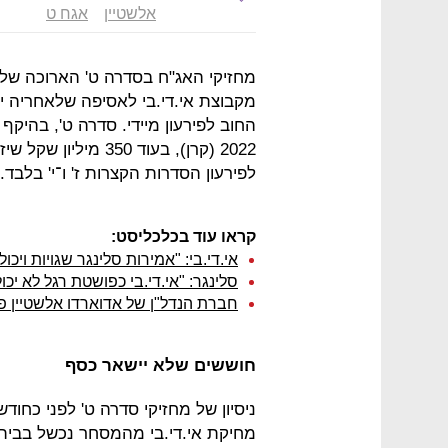
אלשטיין
אגח ט
מחזיקי האג"ח בסדרה ט' הארוכה של
מקבוצת אי.די.בי לאסיפה שלאחריה י
2022 (קרן), בעוד 50
לפירעון הסדרות הקצרות ז' ו־י' בלבד.
קראו עוד בכלכליסט:
אי.די.בי: "אמירות סלינגר שגויות ויכו
סלינגר: "אי.די.בי כפושטת רגל לא יכ
חברת הנדל"ן של אדוארדו אלשטיין פ
חוששים שלא יישאר כסף
ניסיון של מחזיקי סדרה ט' לפני כחו
מחיקת אי.די.בי מהמסחר נכשל בבית