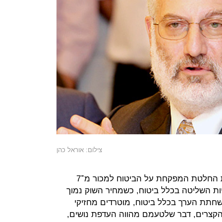
צילום: אוראל כהן
על אי.די.בי מרחף סיכון מהותי בדמות החלטת המפקחת על הביטוח למכור מ־7
י ארבעה חודשים, 5% ממניות השליטה בכלל ביטוח, כשמחיר השוק נמוך
שחתת הערך בכלל ביטוח, מוטרדים מחזיקי
קצרים, דבר שלטעמם מהווה העדפת נושים,