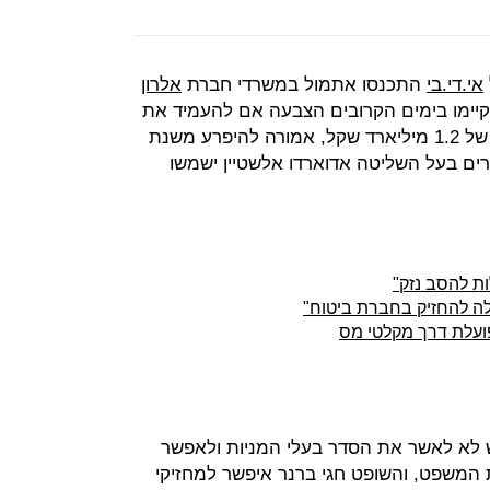
אי.די.בי
התכנסו אתמול במשרדי חברת
אלרון
קיימו בימים הקרובים הצבעה אם להעמיד את
החוב לפירעון מיידי. סדרה ט', בהיקף של 1.2 מיליארד שקל, אמורה להיפרע משנת
3 מיליון שקל שיזרים בעל השליטה אדוארדו אלשטיין ישמשו
לות להסב נזק"
ולה להחזיק בחברת ביטוח"
ועלת דרך מקלטי מס
דש לא לאשר את הסדר בעלי המניות ולאפשר
 המשפט, והשופט חגי ברנר איפשר למחזיקי