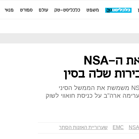
משפט
כלכליסט-טק
עולם
ספורט
פנאי
סיסקו מאשימה את ה-NSA
רות שלה בסין
לטענת החברה, שערוריית ה-NSA משמשת את הממשל הסיני
ימה ארה"ב על כניסת חואווי לשוק
NS
EMC
שערוריית האזנות הסתר