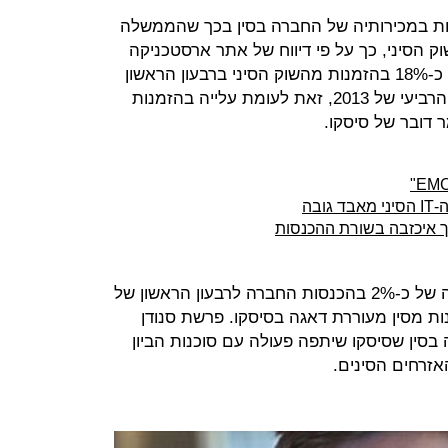
דות במכירותיה של החברה בסין בכך שהממשלה
 הסיני, כך על פי דיווח של אתר ארסטכניקה
אתמול (ג'). "החברה חוותה ירידה של כ-18% בהזמנות מהשוק הסיני ברבעון הראשון
של השנה הקרובה ושל כ-6% ברבעון הרביעי של 2013, זאת לעומת עלייה בהזמנות
בה
ך איכזבה בשורת ההכנסות
למרות זאת בסיסקו מדווחים על עלייה של כ-2% בהכנסות החברה לרבעון הראשון של
מנות מסין מעוררת דאגה בסיסקו. פרשת סנודן
סין שסיסקו שיתפה פעולה עם סוכנות הביון
זרחים הסינים.