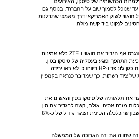
ף כתב כי: "למרות הכחשותיה של סיסקו, האירועים
 עד שנוכל לסמוך שוב על החברה". בנוסף גם
חואווי לשוק האמריקאי דרך מאמצי שתדלנות
ינים לנקוט ביד קשה מולה.
דו"ח מיוחד של ועדת המודיעין של הקונגרס אף הגדיר את חואווי ו-ZTE כלא אמינות
עת התהפך ופוגע בעסקיה של סיסקו בסין.
למרות זאת, חברות אמריקאיות אחרות כגון ג'וניפר ו-HP דיווחו כי לא ראו ירידה
ת של ציוד רשתות, כך שמדובר כנראה בקמפיין
מזער את תלאותיה של סיסקו בסין והאשים את
כלות מזרח אסיה. אולם, קשה להגדיר את סין
כשוק במשבר, בעיקר אם לוקחים בחשבון שהכלכלה הסינית הציגה גידול של כ-8%
ידה שחווה את ידה הארוכה של הממשלה