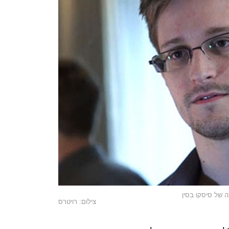
ה של סיסקו בסין
צילום: רויטרס