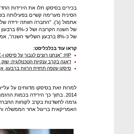
בכירים בסיסקו תלו את הירידות הח
הסינית מערימה קשיים בפעילותה בשוק
של כ-8% ברבעון השלישי השנה", אמר דובר של סיסקו.
קראו עוד בכלכליסט:
HP: "אנחנו רוצים לגבור על סיסקו ו-EMC"
דאגה בקרב ענקיות הטכנולוגיה: שוק ה-IT הסיני מאבד גו
סיסקו עקפה תחזית הרווח ברבעון, א
2014. בתוך כך הירידה בכמות ההז
גרמה לחשדנות בקרב לקוחות החברה ב
האמריקאית בריגול אחר הממשלה והא