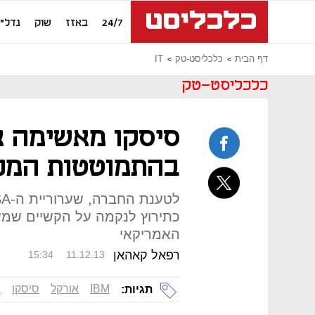
24/7
באזז
שוק
נדל"ן
דף הבית
כלכליסט-טק
IT
כלכליסט-טק
בהתמוטטות המכי
כתירוץ לנקמה על הקשיים שמער
האמריקאי
רפאל קאהאן
15:34
11.12.13
IBM
אורקל
סיסקו
A
תגיות: