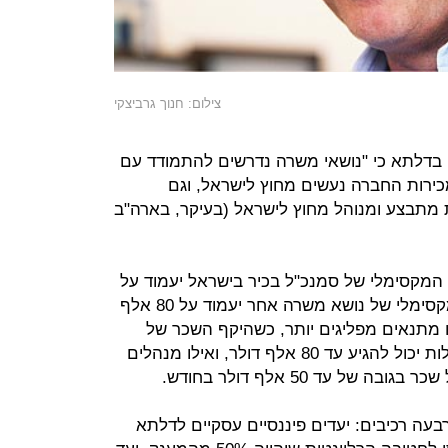
צילום: חנוך גרביצקי
בדלתא כי "נושאי משרה נדרשים להתמודד עם
ם הנובעים מכך שכ־90% ממכירות החברה נעשים מחוץ לישראל, וגם
מתבצע ומנוהל מחוץ לישראל (בעיקר, בארה"ב
המקסימלי של סמנכ"ל בכיר בישראל יעמוד על
120 אלף שקל לחודש, ואילו שכרו המקסימלי של נושא משרה אחר יעמוד על 80 אלף
ו מתנאים מפליגים יותר, כשהיקף השכר של
מנכ"ל חברה־בת או מנהל תחום פעילות יכול להגיע עד 80 אלף דולר, ואילו מנהלים
ל עד 50 אלף דולר בחודש.
בעה רכיבים: יעדים פיננסיים עסקיים לדלתא