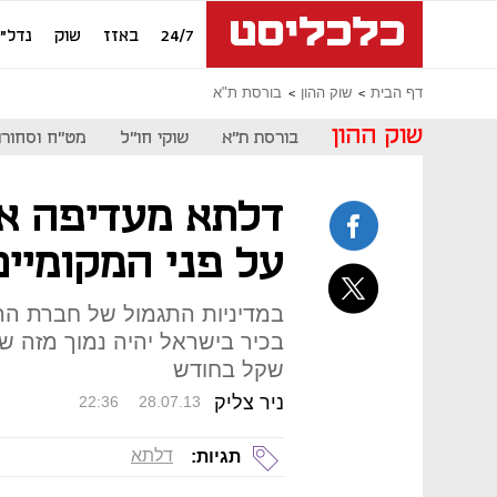
24/7
באזז
שוק
נדל"ן
דף הבית
שוק ההון
בורסת ת"א
שוק ההון
בורסת ת"א
שוקי חו"ל
מט"ח וסחורו
דלתא מעדיפה את
על פני המקומיים
במדיניות התגמול של חברת ה
שקל בחודש
ניר צליק
22:36
28.07.13
דלתא
תגיות: