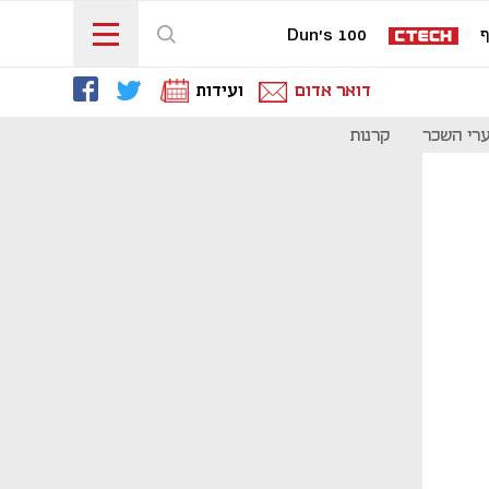
ף
Dun's 100
דואר אדום
ועידות
רי השכר
קרנות