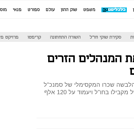
משפט
שוק ההון
עולם
ספורט
פנאי
מוס
ת
סקירת שוקי חו"ל
השורה התחתונה
קריפטו
פרויקט פע
 המנהלים הזרים
הלבשה שכרו המקסימלי של סמנכ"ל
בכיר בישראל יהיה נמוך מזה של מקבילו בחו"ל ויעמוד על 120 אלף