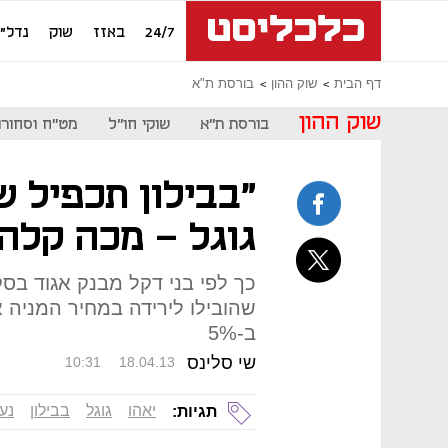
24/7
באזז
שוק
נדל"ן
דף הבית
שוק ההון
בורסת ת"א
שוק ההון
בורסת ת"א
שוקי חו"ל
מט"ח וסחורו
"בבילון תכפיל שו
גוגל - מכה קלה
כך לפי בני דקל מבנק אגוד בס
שהובילו לירידה במחיר המניה אי
ב-5%
שי סלינס
10:31
18.04.13
יאהו
גוגל
בבילון
נע
תגיות: