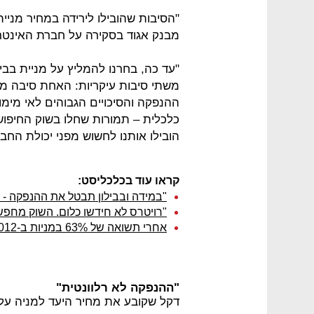
"הסיבות שהובילו לירידה במחיר מניית ב
מבנק אגוד בסקירה על חברת האינטרנט
"עד כה, בחרנו להמליץ על מניית בבי
משתי סיבות עיקריות: האחת סיבה מסח
ההנפקה והסיכויים הגבוהים לאי מימוש
כלכלית – תמורות שחלו בשוק החיפושי
הובילו אותנו לחשוש מפני יכולת החב
קראו עוד בכלכליסט:
"במידה ובבילון תבטל את ההנפקה -
"רויטרס לא חידשו כלום. השוק מחפש ס
אחרי תשואה של 63% במניות ב-2012: כלל פיננסים ממשיכים להאמין בבבילון
"ההנפקה לא רלוונטית"