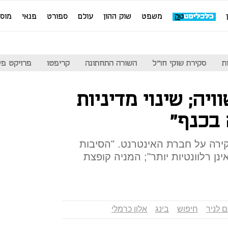
משפט
שוק ההון
עולם
ספורט
פנאי
מוס
ת
סקירת שוקי חו"ל
השורה התחתונה
קריפטו
פרויקט פע
ויה; שינוי מדיניות
 בכנף"
קירה על חברת האינטרנט. "הסיבות
נן רלוונטיות יותר"; המניה קופצת
ם לניר
חיפוש
בינג
אלון כרמלי