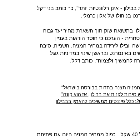
בילון - אינן רלוונטיות יותר", כך כותב בני דקל
 בניהולו של אלון כרמלי.
לון בתשואת שוק תוך השארת מחיר יעד גבוה
רית - הערכנו כי חוסר הודאות בעניין
ה יובילו לירידה במחיר המניה. השנייה, סיבה
ם באינטרנט ובראשן שינוי במדיניות גוגל
רה להמשיך ולצמוח", כותב דקל.
 המניה תצנח בחדות בבורסה בישראל"
יבות לקנות את בבילון, אז הוא קונה"
דקל שקובע את מחיר היעד למניה על 40 שקל - כפול ממחיר המניה היום עם פתיחת