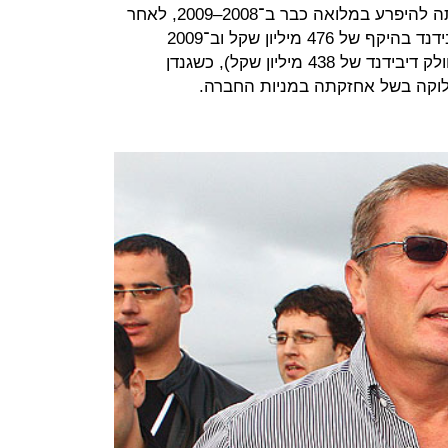
ההלוואה לבנק. למעשה, זו יכולה היתה להיפרע במלואה כבר ב־2008–2009, לאחר
שב־2008 חילקה אי.די.בי אחזקות דיבידנד בהיקף של 476 מיליון שקל וב־2009
דיבידנד של 828 מיליון של (ב־2010 חולק דיבידנד של 438 מיליון שקל), כשגנדן
וקה בשל אחזקתה במניות החברה.