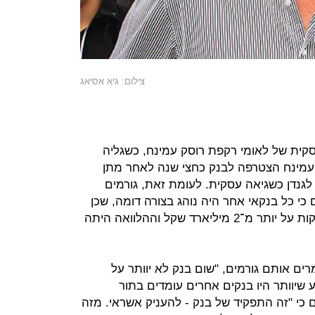
צילום: גיא אסיאג
ית של לאומי רקפת רוסק עמינח, כשגליה
עמינח הצטרפה לבנק כחצי שנה לאחר מתן
 לגנדן כשגיאה עסקית. לעומת זאת, גורמים
 כי כל בנקאי אחר היה נוהג בצורה דומה, שכן
באותה תקופה עמד שווי אי.די.בי אחזקות על יותר מ־2 מיליארד שקל וההלוואה היתה
רים אותם גורמים, "שום בנק לא יוותר על
ע שיוותר היו בנקים אחרים עומדים בתור
ם כי "זה התפקיד של בנק - להעניק אשראי. מזה