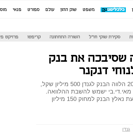
משפט
שוק ההון
עולם
ספורט
פנאי
מוס
ת
סקירת שוקי חו"ל
השורה התחתונה
קריפטו
פרויקט פע
 שסיבכה את בנק
וחי דנקנר
הוויתור שהוביל למחיקה: ב־2003 הלווה הבנק לגנדן 500 מיליון שקל,
מאי.די.בי ישמש להשבת ההלוואה.
ב־2008 ויתר לאומי לדנקנר, וכעת נאלץ הבנק למחוק 150 מיליון
גנדן