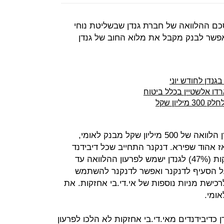
כם ההלוואה של חברת גנדן שבשליטת נוחי
פשר לבנק מקבל את מלוא החוב של גנדן
גנדן לחודש יוני
דו אלשטיין בכלל ביטוח
ראשית הסיפור ב־2003, אז נטלה גנדן הלוואה של 500 מיליון שקל מבנק לאומי,
אהוד שפירא. דנקנר התחייב שכל דיבידנד
שיימשך מהחברה־הבת אי.די.בי אחזקות (47%) לגנדן ישמש לפרעון ההלוואה עד
ק לוותר על הסעיף לדנקנר ואפשר לדנקנר להשתמש
רכישת מניות נוספות של אי.די.בי אחזקות. את
ומי.
ן כדיבידנדים מאי.די.בי אחזקות לא הלכו לפרעון