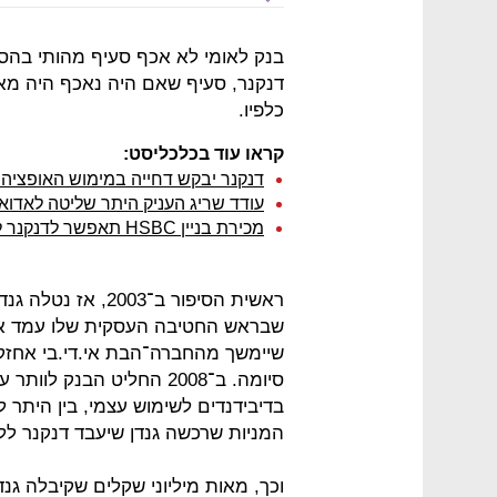
בנק לאומי לא אכף סעיף מהותי בהס
דנקנר, סעיף שאם היה נאכף היה מא
כלפיו.
קראו עוד בכלכליסט:
דנקנר יבקש דחייה במימוש האופציה ב
עודד שריג העניק היתר שליטה לאדואר
מכירת בניין HSBC תאפשר לדנקנר לחלק 300 מיליון שקל
שבראש החטיבה העסקית שלו עמד אז 
סיומה. ב־2008 החליט הבנ
בדיבידנדים לשימוש עצמי, בין היתר ל
המניות שרכשה גנדן שיעבד דנקנר ללא
וכך, מאות מיליוני שקלים שקיבלה גנד