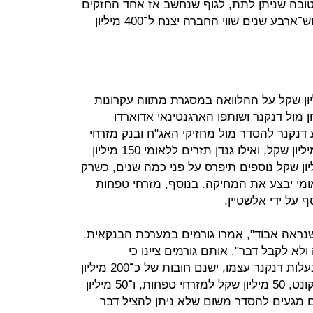
טובה שניתן לתת, לגוף שנחשב אז אחד החזקים
במשק. מי יכול היה לשער שאחרי שלוש־ארבע שנים שווי החברה יצנח ל־400 מיליון
יבל בינתיים החזר של 40 מיליון שקל על ההלוואה במסגרת מתווה עקרונות
 מול דנקנר ושותפו הארגנטינאי אדוארדו
ע דנקנר להסדר מול מחזיקי האג"ח ובנק מזרחי
טפחות, לאומי ימחק חוב של כ־150 מיליון שקל, ואילו גנדן תזרים ללאומי 150 מיליון
ספים, כשהשבתם של 150 מיליון שקל נוספים תיפרס על פני כמה שנים, כשרק
מי יבצע את המחיקה. בנוסף, מזרחי טפחות
על ידי אלשטיין.
נראה אבוד", אמרו גורמים במערכת הבנקאית,
א לקבל דבר". אותם גורמים ציינו כי
בחברה־האם של גנדן טומהאוק, שבבעלות דנקנר עצמו, ישנם חובות של כ־200 מיליון
שקל לבנק הפועלים, 100 מיליון לדיסקונט, 50 מיליון שקל למזרחי טפחות, ו־50 מיליון
ם מגעים להסדר משום שלא ניתן להציל דבר