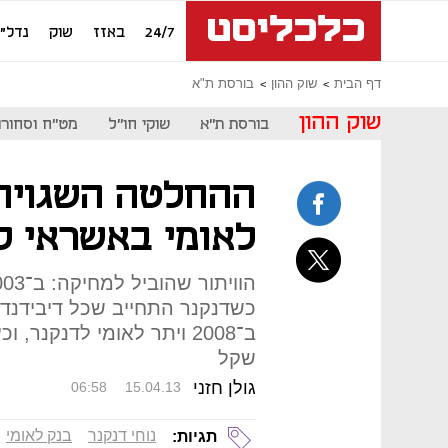
24/7
באזז
שוק
נדל"ן
דף הבית
שוק ההון
בורסת ת"א
שוק ההון
בורסת ת"א
שוקי חו"ל
מט"ח וסחורו
ההחלטה השגויה
לאומי באשראי לנ
כשדנקנר התחייב שכל דיבידנד 
שקל
גולן חזני
06:58
15.04.13
נוחי דנקנר
בנק לאומי
תגיות: