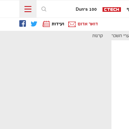
ף
Dun's 100
דואר אדום
ועידות
רי השכר
קרנות