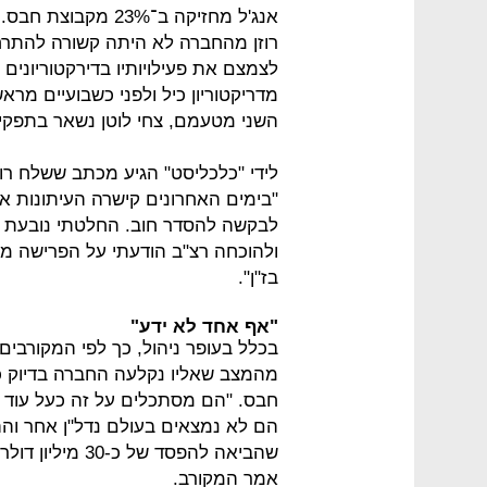
אנג'ל מחזיקה ב־23%
רוזן מהחברה לא היתה קשורה להתרח
לצמצם את פעילויותיו בדירקטוריונים 
מדריקטוריון כיל ולפני כשבועיים מראש
השני מטעמם, צחי לוטן נשאר בתפקיד
לידי "כלכליסט" הגיע מכתב ששלח רוזן
"בימים האחרונים קישרה העיתונות א
לבקשה להסדר חוב. החלטתי נובעת מ
ולהוכחה רצ"ב הודעתי על הפרישה מדיר
בז"ן".
"אף אחד לא ידע"
בכלל בעופר ניהול, כך לפי המקורבי
מהמצב שאליו נקלעה החברה בדיוק כמ
חבס. "הם מסתכלים על זה כעל עוד ה
הם לא נמצאים בעולם נדל"ן אחר וה
שהביאה להפסד של
אמר המקורב.