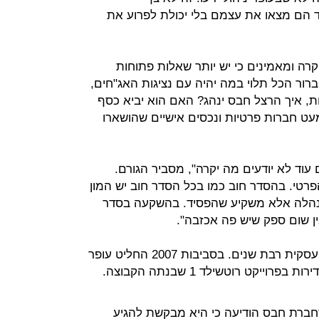
רד הם מצאו את עצמם בלי יכולת לפרוע את
רה ומאמינים כי יש יותר שאלות פתוחות
רור הכל תלוי במה יהיה עם נציגות האג"חים,
שות, איך הרצל חבס ינהג? האם הוא יביא כסף
 חברות פרטיות ונכסים אישיים שהושארו
עוד לא יודעים מה יקרה", מסביר הגורם.
פרטי. בהסדר חוב כמו בכל הסדר חוב יש המון
נהלה אלא משקיע שהפסיד. בהשקעה בסדר
ן שום ספק שיש פה אכזבה".
בין עידן עופר להרצל חבס יש היכרות עסקית רבת שנים. בסביבות 2007 החליט עופר
יקט רוטשילד 1 שבנתה הקבוצה.
חברת חבס הודיעה כי היא מבקשת להגיע