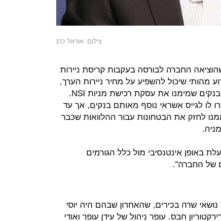
צילום: אוראל כהן
שהוציאה החברה לבורסה בעקבות קריסת ניירות
וע מהותי שיכול להשפיע על מחיר ניירות הערך,
שהה הרצל חבס בהולנד ונפגש עם הבנקים שמימנו את עסקת רכישת מניות NSI.
ו לו לגייס אשראי נוסף מאותם בנקים, אך עד
נו לחזק את הבטחונות עבור ההלוואות שכבר
ניה.
ת באופן אינטנסיבי מול כלל הגורמים
 של החברה".
שאי שרה בכירים, שהאחרון שבהם היה יוסי
ירקטוריון חבס. עופר ניהול של עידן עופר ואודי