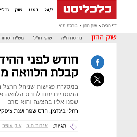
24/7
באזז
שוק
נדל"ן
דף הבית
שוק ההון
בורסת ת"א
שוק ההון
בורסת ת"א
שוקי חו"ל
מט"ח וסחורו
חודש לפני ההידר
קבלת הלוואה מה
במסגרת פגישות שניהל הרצל ח
המוסדיים יתנו לחבס הלוואה 
שפנו אליו בהצעה והוא סרב
רחלי בינדמן, הדס שפר וענת ציפקין
אגרות חוב
עידן עופר
תגיות: