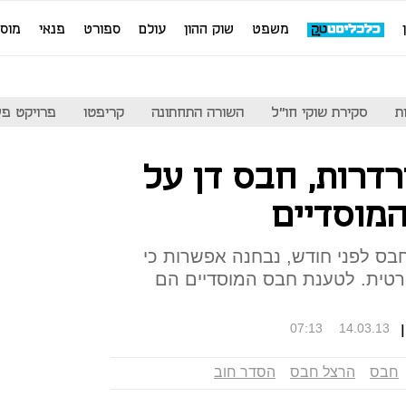
משפט
שוק ההון
עולם
ספורט
פנאי
מוס
ת
סקירת שוקי חו"ל
השורה התחתונה
קריפטו
פרויקט פע
דרות, חבס דן על
מוסדיים
בס לפני חודש, נבחנה אפשרות כי
פרטית. לטענת חבס המוסדיים הם
07:13
14.03.13
חבס
הרצל חבס
הסדר חוב