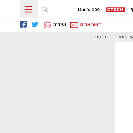
ף
Dun's 100
דואר אדום
ועידות
רי השכר
קרנות