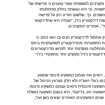
 מקבוצת חבס. מקורבים למשפחת עופר טוענים כי פרישתו של
שויות, וכי היא נעשתה כחלק מהחלטתו
השונים. כך, שלשום הודיע רוזן על פרישה
ות דירקטוריון בז"ן. "עובדה היא שהדירקטור
", אומרים המקורבים.
 אתמול לדירקטוריון חבס ובו הוא כותב כי
ת התפטרותי מהדירקטוריון לספקולציות ביחס
החלטה מוקדמת יותר לפרוש מדירקטוריונים
קטוריון כידל ומוקדם יותר מתפקידי כיו"ר
ם, רואים את עצמם כמשקיע פיננסי שנפגע
ו בעלי האג"ח ולא חלק מגרעין הניהול של
שקעה פיננסית ורואים עצמם כמשקיע פיננסי.
השקעה הזו, בדיעבד, היא בעצם השקעה כושלת
 כ-30 מיליון דולר שכמו המשקיעים האחרים יוצאים בשן ועין",