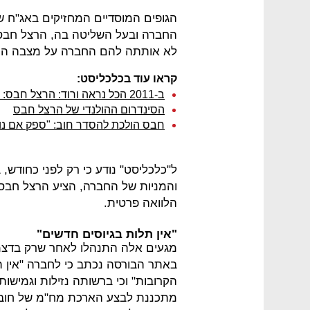
הגופים המוסדיים המחזיקים באג"ח 
החברה ובעל השליטה בה, הרצל חבס. 
לא אותתה להם החברה על מצבה החמ
קראו עוד בכלכליסט:
ב-2011 הכל נראה ורוד: הרצל חבס: "הסדר חוב? לא בבית ספרנו"
הסינדרום ההולנדי של הרצל חבס
חבס הולכת להסדר חוב: "ספק אם נוכ
ל"כלכליסט" נודע כי רק לפני כחודש,
והמניות של החברה, הציע הרצל חבס
הלוואה פרטית.
"אין תלות בגיוסים חדשים"
מגעים אלה התנהלו לאחר שרק בדצמ
באתר הבורסה נכתב כי לחברה "אין ת
הקרובות" וכי ברשותה נזילות וגמישות
מתכננת לבצע הארכת מח"מ של חוב ב