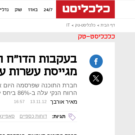
24/7
באזז
שוק
נדל"ן
דף הבית
כלכליסט-טק
IT
כלכליסט-טק
בעקבות הדו"ח הר
מגייסת עשרות ע
חברת התוכנה שפרסמה היום את
הרווח הנקי עלה ב-86% ביחס לתקופה במקבילה אשתקד
מאיר אורבך
16:57
13.11.12
דוחות כספיים
סאפיינס
תגיות: