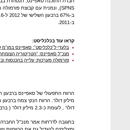
SPNS), ונמנית עם קבוצת פורמו
ב-2011.
קראו עוד בכלכליסט:
בלעדי ל"כלכליסט": סאפיינס במו"
מנכ"ל סאפיינס: "הטריטוריה הצומחת
פורמולה מערכות: עלייה בהכנסות וברוו
דולר , לעומת כ-2.3 מיליון דולר ( ברבעון המקביל ב-2011).
בתגובה לדו"חות אמר מנכ"ל החברה רו
ומצליחים להגדיל גם את הרווחיות ויש