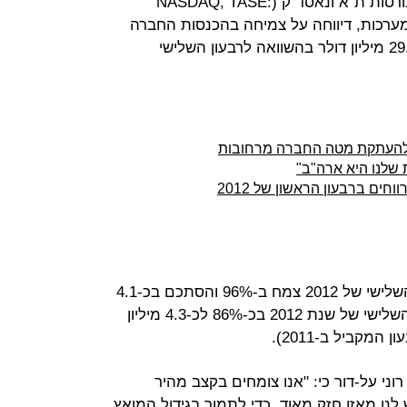
חברת התוכנה סאפיינס, הנסחרת בבורסות ת"א ונאסד"ק (NASDAQ, TASE:
לה מערכות, דיווחה על צמיחה בהכנסות החברה
ב-67% ברבעון השלישי של 2012 ל-29.6 מיליון דולר בהשוואה לרבעון השלישי
מ להעתקת מטה החברה מרחובות
 שלנו היא ארה"ב"
חים ברבעון הראשון של 2012
הרווח התפעולי של סאפיינס ברבעון השלישי של 2012 צמח ב-96% והסתכם בכ-4.1
מיליון דולר. הרווח הנקי צמח ברבעון השלישי של שנת 2012 בכ-86% לכ-4.3 מיליון
ני על-דור כי: "אנו צומחים בקצב מהיר
 לנו מאזן חזק מאוד. כדי לתמוך בגידול המואץ,