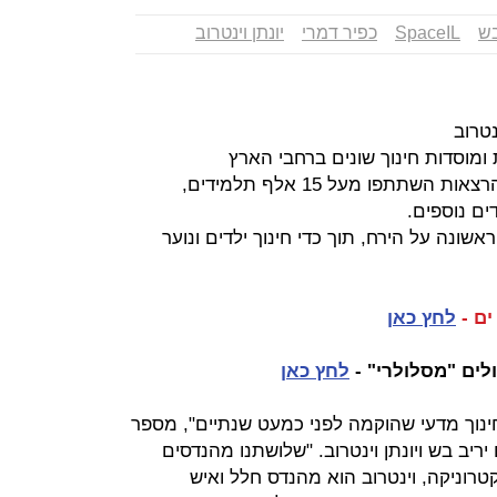
בש
SpaceIL
כפיר דמרי
יונתן וינטרוב
נטרוב
ומוסדות חינוך שונים ברחבי הארץ
בהרצאות השתתפו מעל 15 אלף תלמידים,
ים נוספים.
נה על הירח, תוך כדי חינוך ילדים ונוער
ים -
לחץ כאן
לים "מסלולרי" -
לחץ כאן
דע וחינוך מדעי שהוקמה לפני כמעט שנתיים", מספר
יב בש ויונתן וינטרוב. "שלושתנו מהנדסים
רוניקה, וינטרוב הוא מהנדס חלל ואיש