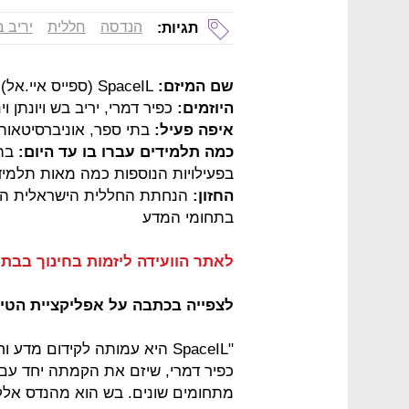
הנדסה
חללית
יריב 
תגיות:
שם המיזם:
SpaceIL (ספייס איי.אל)
היוזמים:
כפיר דמרי, יריב בש ויונתן וי
איפה פעיל:
בתי ספר, אוניברסיטאות 
כמה תלמידים עברו בו עד היום:
בפעילויות הנוספות כמה מאות תלמיד
החזון:
הנחתת החללית הישראלית הראשו
בתחומי המדע
לאתר הוועידה ליזמות בחינוך בבת 
לצפייה בכתבה על אפליקציית הטיו
"SpaceIL היא עמותה לקידום מ
כפיר דמרי, שיזם את הקמתה יחד עם יר
מתחומים שונים. בש הוא מהנדס אלקט