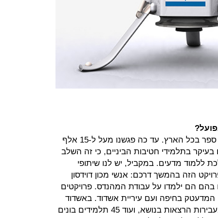
פועל?
"ראשית, אנחנו הולכים ומרצים בבתי ספר בכל הארץ. עד כה פגשנו מעל ל-15 אלף
עיקר בתלמידי חטיבות הביניים, כי זה השלב
 ללמוד מדעים. במקביל, יש לנו שיתופי
יקט הזה בהמשך דרכם: אנשי מכון דוידסון
 בהם הם ילמדו על עבודת המהנדס. פרויקטים
 המדעטק בחיפה ועם עיריית אשדוד. באשדוד
כ-80 נערות שהן תלמידות למדעים מעבירות הרצאות בנושא, ועוד 45 תלמידים בונים