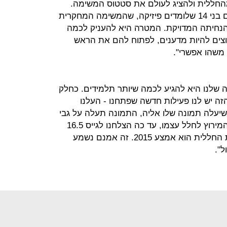
החללית ולהציג לעולם את סטטוס המשימה.
באוניברסיטת ת"א קיים צוות של ילדים בני 14 שלומדים פיזיקה, שהמשימה המחקרית
 הנחיתה המדויקת. המטרה היא להעניק לכמה
צים להיות מדענים, לפתוח להם את הראש
 משהו אפשרי".
 שלנו היא להגיע לכמה שיותר תלמידים. כחלק
זה יש לנו פעילות חדשה שפתחנו - העלנו
שיעלה תמונה שלו אליה, התמונה תעלה על גבי
החללית ותיסע איתנו לירח. מבחינת המירוץ לחלל עצמו, עד כה הצלחנו לגייס 16.5
מיליון דולר, והיעד מבחינתנו להנחתת החללית הוא אמצע 2015. זה אמנם נשמע
".