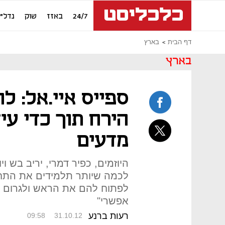
24/7
באזז
שוק
נדל"ן
דף הבית
בארץ
בארץ
ספייס איי.אל: ל
הירח תוך כדי עי
מדעים
היוזמים, כפיר דמרי, יריב בש וי
לכמה שיותר תלמידים את התחו
לפתוח להם את הראש ולגרום ל
אפשרי"
רעות ברנע
09:58
31.10.12