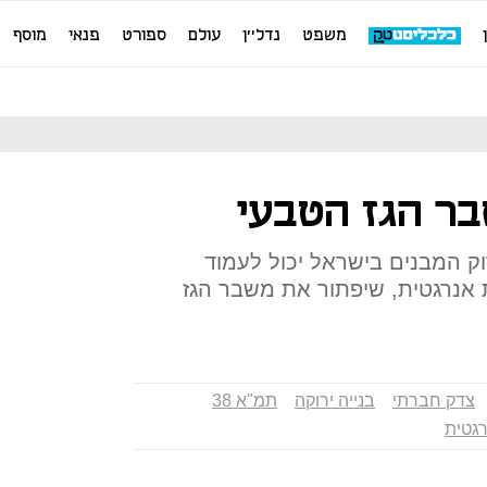
משפט
נדל''ן
עולם
ספורט
פנאי
מוסף
ר הגז הטבעי
ק המבנים בישראל יכול לעמוד
 אנרגטית, שיפתור את משבר הגז
צדק חברתי
בנייה ירוקה
תמ"א 38
רגטית