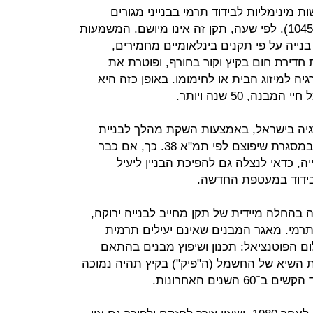
ת מינימליות לבידוד תרמי בבנייני מגורים
ובבניינים אחרים שייעודם דומה (תקן 1045). לפי שעה, תקן זה אינו מיושם. המשמעות
בנייה על פי תקנים בינלאומיים מחמירים,
חדירת חום בקיץ וקור בחורף, ופוטרת את
יה למיזוג הבית או לחימומו. באופן כזה היא
ה, 50 שנה ויותר.
יה בישראל, באמצעות השקת מהלך לבניית
מעטפות בידוד תרמי למבנים קיימים במסגרת שיפוצם לפי תמ"א 38. כך, אם כבר
ה, כדאי לנצלה גם להפיכת הבניין ליעיל
 בידוד במעטפת החדשה.
החלה מיידית של תקן מחייב לבנייה ירוקה,
לא של תקן 1045 לבידוד תרמי. מאגר המבנים שאינם יעילים תרמית
גלום הפוטנציאל: תכנון ושיפוץ מבנים בהתאם
ת השיא של החשמל (ה"פיק") בקיץ תהיה נמוכה