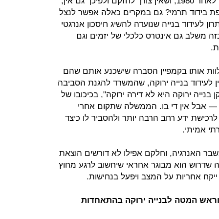
ומה לעשות כשמדובר בבניינים שנבנו לאחר 1980, ושאין צורך לחזקם ולפיכך גם אין,
ת בידוד תרמי? גם במקרים כאלה אפשר לנצל
ל הכלכלי של תמ"א 38, כפתרון לעידוד בנייה שנועדה להשיג חיסכון אנרגטי
שכזה משלב גם אינטרס כלכלי של יזמים וגם
ת.
ללוות אותו בקמפיין הסברה שישכנע אותם שהם
ן לעידוד בנייה ירוקה, שהמשרד להגנת הסביבה
בנייה ירוקה היא לא דירה ירוקה", בכיכובו של
— אבל אין די בו. הממשלה שתקום אחרי
לרכישת ידע רחב הרבה יותר ולהסביר לו כיצד
תי אמיתי.
בר האנרגיה, וחלקם אפילו לא דורשים הוצאת
 שדרוש הוא מבוגר אחראי שיחשוב לרגע מחוץ
יקח אחריות על המצב ויפעל בנחישות.
וראש המטה לבנייה ירוקה בהתאחדות