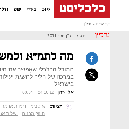
24/7
באזז
שוק
נדל"ן
דף הבית
נדל''ן
נדל''ן
מוסף נדל"ן יולי 2011
מה לתמ"א ולמשב
המודל הכלכלי שאִפשר את חיזו
במרכזו של הליך להשגת יעילות
בישראל
אלי כהן
08:54
24.10.12
גז טבעי
רעידת אדמה
תגיות:
חיזוק מבנים
יעילות אנ