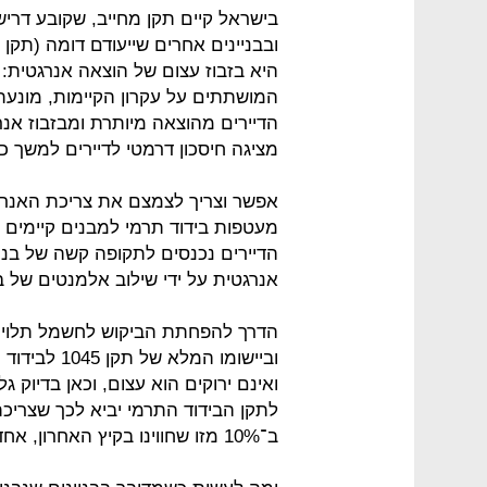
בישראל קיים תקן מחייב, שקובע דרישו
היא בזבוז עצום של הוצאה אנרגטית: 
המושתתים על עקרון הקיימות, מונעת 
הדיירים מהוצאה מיותרת ומבזבוז אנרג
מציגה חיסכון דרמטי לדיירים למשך כל חיי המבנ
אפשר וצריך לצמצם את צריכת האנרג
הדיירים נכנסים לתקופה קשה של בניי
אנרגטית על ידי שילוב אלמנטים של
הדרך להפחתת הביקוש לחשמל תלויה ב
וביישומו המ
ואינם ירוקים הוא עצום, וכאן בדיוק 
לתקן הבידוד התרמי יביא לכך שצריכ
ב־10% מזו שחווינו בקיץ האחרון, אחד הקשים ב־60 השנים האחרונות.