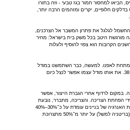
, הביאו למחסור חמור בגז טבעי - וזה בתורו
לקים חלופיים, יקרים ומזהמים הרבה יותר,
חשמל לגלגל את פתרון המשבר אל הצרכנים,
 מורגשת היטב בכל משק בית בישראל: מחיר
 בכ־25%, ובשלוש השנים הקרובות הוא צפוי להוסיף ולעלות
מתחת לאפנו. למעשה, כבר השתמשנו במודל
הזה פעם אחת, כשהשקנו את תמ"א 38. את אותו מודל עצמו אפשר לנצל כיום
ה. במקום לרדוף אחרי הגברת הייצור, אפשר
די הפחתת הצריכה. והצריכה, מתברר, נובעת
מהבזבזנות של תעשיית הבנייה: צריכת האנרגיה של בניינים עומדת על כ־30%–40%
מהאנרגיה הגלובלית, ובכמה מדינות (בריטניה למשל) על יותר מ־50% מתצרוכת