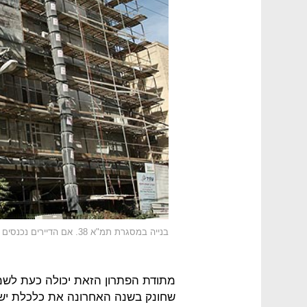
בנייה במסגרת תמ"א 38. אם הדיירים נכנסים לתקופת בנייה, כדאי לנצלה להפיכת הבניין ליעיל אנרגטית
מתודת הפתרון הזאת יכולה כעת לשמ
שחונק בשנה האחרונה את כלכלת ישר