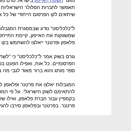
מועד
השקת האייפון
בישראל טרם פור
תאפשר לחברות הסלולר הישראליות ל
שיתאים לקו הפרסום הייחודי של כל 
ל"כלכליסט" נודע שבמסגרת המגבלות
שמשווקות את האייפון, קיימת התייחס
פלאפון ופרטנר ייאלצו להשתמש בקו 
גורם בשוק אמר ל"כלכליסט" כי "לשת
הפרסומיים. כל אות, ואפילו הפונט בפ
ספר מותג והוא ברור מאוד לגבי מה מ
המגבלות יאלצו את פרטנר ופלאפון ל
להתאימם לשוק הישראלי. על פי המס
בקמפיין עבור חברת פלאפון, ואילו ש
פרטנר. בפרטנר ובפלאפון סירבו להגיב