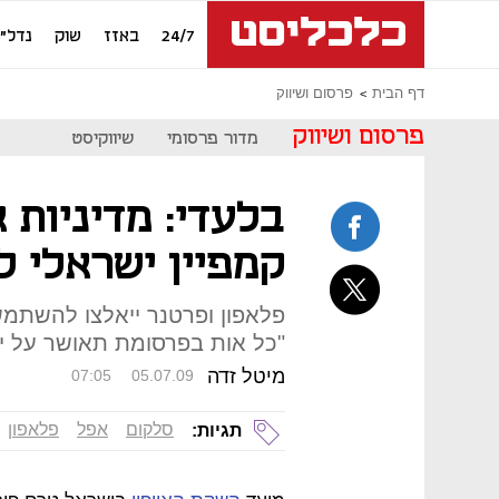
24/7
באזז
שוק
נדל"ן
דף הבית
פרסום ושיווק
פרסום ושיווק
מדור פרסומי
שיווקיסט
בלעדי: מדיניות
קמפיין ישראלי לא
פלאפון ופרטנר ייאלצו להשתמש
"כל אות בפרסומת תאושר על י
מיטל זדה
07:05
05.07.09
סלקום
אפל
פלאפון
תגיות: