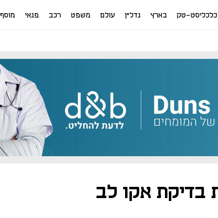
כלכליסט-טק
בארץ
נדל"ן
עולם
משפט
רכב
פנאי
מוסף
 בדיקת אקו לב