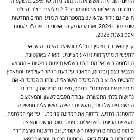
החיים השנתי המאשש את המגמה: גידול של 25% בהשקעות 
בחברות ישראליות שהסתכמו בכ-2.7 מיליארד דולר. הדו"ח 
חושף גם גידול של 37% במספר חברות מדעי החיים החדשות 
שנפתחו ב-2024, וארבע הנפקות ראשוניות בארה"ב לעומת 
אפס בשנת 2023.
קרין מאיר רובינשטין מנכ"לית ונשיאת האיגוד הישראלי 
לתעשיות מתקדמות (IATI) מציינת: "מאז 7 באוקטובר, 
המלחמה בישראל מתנהלת בשלוש חזיתות קריטיות – המבצע 
הצבאי בצפון ובדרום, המאבק על דעת הקהל העולמית, והמאמץ 
להבטיח את יציבות הכלכלה הישראלית. ובחזית הכלכלית- אנו 
מוכיחים את עוצמתנו". בנוסף, מציינת רובינשטין, "בזכות 
נחישות בלתי מתפשרת, עבודה מסביב לשעון, והמאמצים 
המשותפים של כולם, תעשיית ההייטק הישראלית ממשיכה 
להסתגל, לחדש, ולדחוף את המדינה קדימה."  על אף המלחמה, 
תעשיית הביומד הישראלית הפגינה חוסן מרשים והאיצה 
פיתוחים בתחום הרפואה השיקומית, עם חדשנות פורצת דרך 
בטכנולוגיות DNA לזיהוי, פרוטזות חכמות, ומכשור רפואי 