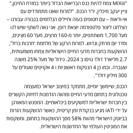
"MIXiii צמח להיות כנס הבריאות הגדול ביותר במזרח התיכון," 
ציין יעקב מיכלין, יו"ר הכנס. "למרות שאנו מתמודדים עם 
אי-ודאות – עם חטופים בעזה וחיילים הנלחמים בגבורה עבורנו – 
הצלחנו ליצור פלטפורמה יוצאת דופן. אני גאה לשתף שיש לנו 
מעל 1,700 משתתפים, יותר מ-160 מרצים, מעל 60 מציגים, 
וסדר יום מרתק וגדוש. למרות הרקע של מלחמת 'חרבות ברזל', 
ההשקעות בחברות מדעי החיים הישראליות צמחו משמעותית, 
2.7 מליארד דולר גויסו ב 2024. גידול של מעל 25% משנה 
שעברה. וכמו כן 4 הנפקות ראשוניות ו 4 אקזיטים שעולים על 
300 מיליון דולר". 
הכנס, שיימשך יומיים, מתמקד במיצוב ישראל כמעצמה 
טכנולוגית בתחום מדעי החיים ומהווה הזדמנות לחיזוק הקשרים 
בין חברות ישראליות למשקיעים בינלאומיים. המפגש המאורגן 
על ידי IATI מגיע בנקודת זמן קריטית, כאשר ההשקעות הזרות 
בביוטק הישראלי מהוות 58% מסך ההשקעות בתחום, ומשקפות 
את המוניטין העולמי של החדשנות הישראלית.