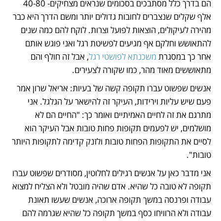
הם בדרך כלל מסתבכים בסכומים שנראים מצחיקים- 40-80 
אלף שקלים שנצברים לחובות גדולים יותר ומשם הדרך היא כבר 
מהירה לעיקולים, הוצאות לפועל וצרות. לוקח להם כמה שנים 
להתאושש וחלקם אף מגיעים לפשיטת רגל ואני פוגש אותם 
אחר כך במסגרת 
משכנתא לפושטי רגל
, אבל זה חולף והם 
מתאוששים מאוד מהר, כמו שקורה לצעירים. 
אנשים שפשוט עברו תקופה קשה של בעיות: אריאל שרון אמר 
פעם שיש עליות וירידות, העיקר זה להישאר על הגלגל. אני 
מתרגם את זה לחיים האמיתיים ואומר כך: "החיים הם לא 
מושלמים, יש לפעמים תקופות פחות טובות אבל העיקר הוא 
לסיים את התקופות הפחות טובות ולזנק קדימה לתקופות היותר 
טובות".
אני מדבר כאן על אנשים רגילים לחלוטין, מסודרים שפשוט עברו 
תקופה לא טובה כל שהיא. אדם שהיה מובטל ולא הצליח למצוא 
עבודה ופרנסה במשך תקופה ארוכה, אנשים שעשו תאונת 
עבודה ולא הרוויחו כסף במשך תקופה כל שהיא שגרמה להם 