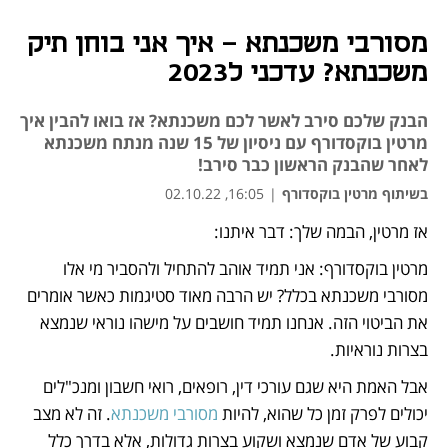
מסורבי משכנתא – איך אני בוחן תיק
משכנתא? עדכני ל2023
הבנק שלכם סירב לאשר לכם משכנתא? אז בואו להבין איך
מרטין בוקסדורף עם ניסיון של 15 שנה מנתח משכנתא
לאחר שהבנק הראשון כבר סירב!
בשיתוף מרטין בוקסדורף
|
16:05, 02.10.22
אז מרטין, הבמה שלך: דבר איתנו: 
נפתח בכרטיסייה חדשה
נפתח בכרטיסייה חדשה
נפתח בכרטיסייה חדשה
נפתח בכרטיסייה חדשה
נפתח בכרטיסייה חדשה
מרטין בוקסדורף: אני תמיד אוהב להתחיל ולהסביר מי אלו 
מסורבי משכנתא בכלל? יש הרבה מאוד סטיגמות כאשר אומרים 
את הביטוי הזה. אנחנו תמיד חושבים על מישהו נוראי שנמצא 
בצרות נוראיות. 
אבל האמת היא שגם עורכי דין, רופאים, רואי חשבון ומנכ"לים 
יכולים לפרק זמן כל שהוא, להיות 
מסורבי משכנתא
. זה לא מצב 
קבוע של אדם שנמצא ושקוע בצרות גדולות, אלא בדרך כלל 