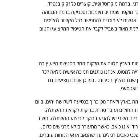
ההליך, מדובר בהכנסת זקיק-זקיק באופן ידני, ברמה מיקרוסקופית. קוצרים כל זקיק בנפרד, 
פותחים תעלה אחר תעלה. זה תהליך כל כך מוקפד שמחייב מיומנות וטכניקה ברמה הגבוהה 
ביותר. איכות הטיפול והתוצאה שווים הכל. אנשים לא מוכנים להתפשר בכל הקשור להליכים 
רפואיים, ואין עוררין על כך שהטיסה משתלמת מאוד בשביל לקבל את הטיפול המקצועי והטוב 
יש לנו צוותים מקצועיים בארץ ובחו"ל. הצוות בארץ מלווה את הלקוח החל מפגישת הייעוץ בה 
מתבצעת בדיקת התאמה להליך, ועד לעלייה למטוס. אנחנו נותנים תמיכה אישית מלאה לכל 
מטופל, בטיסה, בזמן שהייתו בחו"ל וכמובן שגם בהליך הכירורגי. כמו כן אנחנו מציעים גם 
וואטסאפ.
מעבר לכך, התהליך מתחיל בבדיקת התאמה בארץ ולאחר מכן כרוך בנסיעה לשלושה ימים. ביום 
הראשון המטופל מגיע למרפאה שלנו בבית החולים ועובר סדרת בדיקות לקראת ההשתלה, 
אחרי כן המטופל משוחרר לעשות כרצונו. ביום השני יש להגיע בבוקר לביצוע ההשתלה. חשוב 
להדגיש שההליך נעשה בטשטוש דרך הוריד ואינו כואב. כאשר מתעוררים לא מרגישים כלום, 
וכשחומר ההרדמה מתפוגג, ניתן ליטול משככי כאבים רגילים עד שהכאב או אי הנוחות עוברים. 