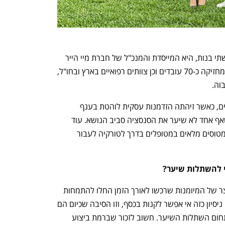
הילה פולאט משה, בת 34, נשואה ואם לשתי בנות, היא המייסדת והמנכ"ל של חברת מיי הייר 
ישראל. כיום חברת 'מיי הייר' שבבעלותה מחזיקה כ-70 עובדים וכן צוותים רפואיים בארץ ובחו"ל, 
וה.
את העסקים בחו"ל פתחה לפני מספר שנים, כאשר זיהתה הזדמנות עסקית לוהטת בענף 
השתלות השיער. זה היה לפני כעשור, כשאף אחד לא שיער את הסנסציה סביב הנושא. עוד 
מטוסים מלאים במטופלים בדרך לטורקיה לעבור 
י להשתלות שיער?
המומחיות של הטורקים היא ללא ספק תוצר של המיומנות שרכשו לאורך הזמן החלו להתמחות 
בביצוע השתלות שיער כבר לפני 22 שנה ניסיון כזה אי אפשר לקנות בכסף, וזו הסיבה שכיום הם 
מובילים ומתקדמים בפער יותר מכולם, בתחום השתלות השיער. חשוב לזכור שברמת ביצוע 