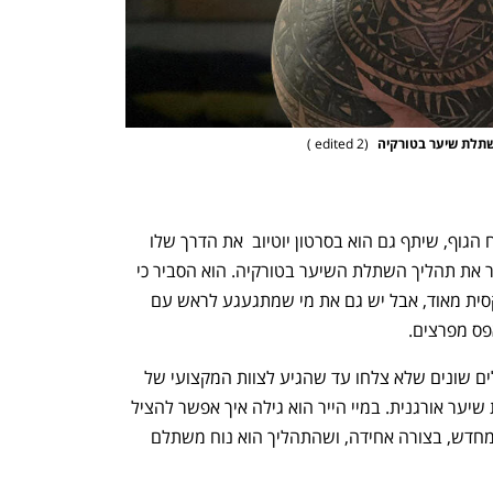
)
2 edited 
(
מישל טרוני אושיית הרשת, השחקן ומפתח הגוף, שיתף גם הוא בסרטון יוטיוב  את הדרך שלו 
עם חברת מיי הייר. מישל עבר עם מיי הייר את תהליך השתלת השיער בטורקיה. הוא הסביר כי 
ישנם אנשים שהקרחת מחמיאה להם וסקסית מאוד, אבל יש גם את מי שמתגעגע לראש עם 
פס מפרצים.
מישל משתף שהוא ניסה הכל, מגוון טיפולים שונים שלא צלחו עד שהגיע לצוות המקצועי של 
MY HAIR ובחר יחד איתם בהליך השתלת שיער אורגנית. במיי הייר הוא גילה איך אפשר להציל 
את המצב ולראות בפועל שהשיער צומח מחדש, בצורה אחידה, ושהתהליך הוא נוח משתלם 