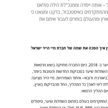
ל – אותה ייסדה וממנכ"לת הילה פולאט
המתקדמים באיסטנבול, בדקנו ומצאנו כי
רץ ומהעולם בוחרים לעבור איתם את
פנינו להילה עם כמה שאלות כדי להבין איך הפכה את שמה של חברת מיי הייר ישראל 
חברת מיי הייר החלה לבצע השתלות השיער ב- 2018. כיום החברה מחזיקה בשש מרפאות 
שירות ושני בתי חולים המתמחים בביצוע השתלות שיער בטכניקות החדשות והטובות ביותר, 
מרביתם ממוקמים באיסטנבול אך יש גם בגיאורגיה ודובאי– איחוד האמירויות. מיי הייר מציעה 
ללקוחותיה חבילה אטרקטיבית מאוד הכוללת ליווי לאורך כל התהליך, החל מהבדיקות בארץ, 
ם ההליך הרפואי.
בקליניקות של מיי הייר מוצעים הטיפולים המתקדמים בעולם בתחום השתלות שיער, טיפולים 
בטכניקות המשלבות שיטות ייחודיות וחדשניות כגון  DHI, FUE, PRP, וכן השתלת שיער 