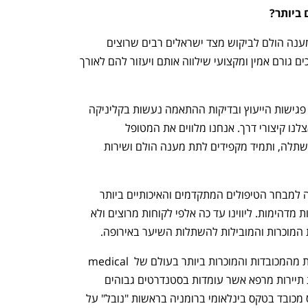
 ביותר?
חברת מיי הייר נוסדה מתוך הרצון לספק מענה הולם לביקוש מצד ישראלים רבים שרוצים 
לעשות השתלת שיער בטורקיה, אבל צריכים גורם אמין ומקצועי שילווה אותם ויעזור להם לאורך 
אצלנו יש מקום לפנות אליו כבר בארץ. כל פגישות הייעוץ ובדיקות ההתאמה נעשות בקליניקה 
בת"א ורק הניתוח מתבצע בטורקיה. אין אצלנו קיצורי דרך. אנחנו מלווים את המטופל 
מההתחלה ועד הסוף, גם משסיים את ההשתלה, ותמיד מקפידים לתת מענה הולם ושירות 
במיי הייר אנחנו מציעים למטופלים הכוונה למבחר הטיפולים המתקדמים והאיכותיים ביותר 
בתחום כיום, ועוזרים להם לקבל את תוצאות מדהימות. ליווינו עד כה אלפי לקוחות מרוצים ולא 
 המוכרות והמובילות להשתלות השיער באירופה. 
חברת מיי הייר מחזיקה בתעודה אמריקאית מהמכובדות והמוכרות ביותר בעולם של medical 
tourism facilitator, המוענקת לחברות תיירות מרפא אשר עומדות בסטנדרטים גבוהים 
ביותר. נוסף על כך החברה מועמדת לפרס מכובד בטקס בינלאומי ברומניה בראשות "נובל" על 