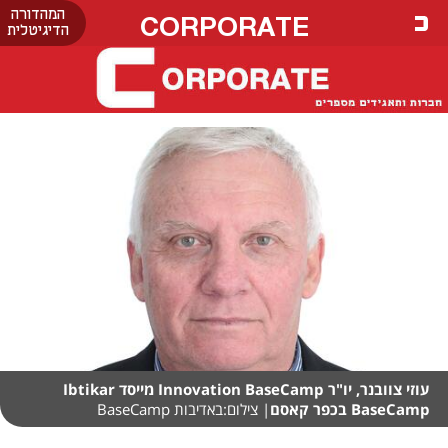
המהדורה
CORPORATE
הדיגיטלית
עוזי צוובנר, יו"ר Innovation BaseCamp מייסד Ibtikar
BaseCamp בכפר קאסם
| צילום:באדיבות BaseCamp