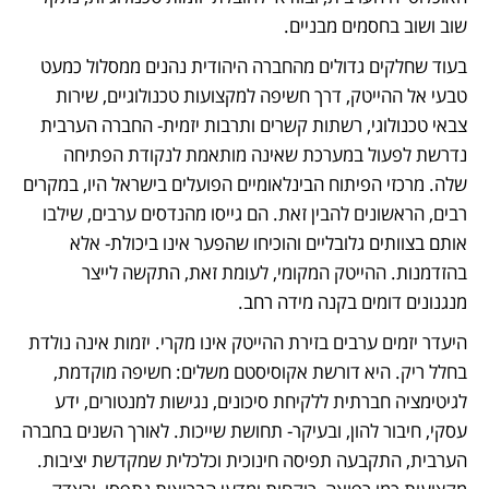
שוב ושוב בחסמים מבניים.
בעוד שחלקים גדולים מהחברה היהודית נהנים ממסלול כמעט 
טבעי אל ההייטק, דרך חשיפה למקצועות טכנולוגיים, שירות 
צבאי טכנולוגי, רשתות קשרים ותרבות יזמית- החברה הערבית 
נדרשת לפעול במערכת שאינה מותאמת לנקודת הפתיחה 
שלה. מרכזי הפיתוח הבינלאומיים הפועלים בישראל היו, במקרים 
רבים, הראשונים להבין זאת. הם גייסו מהנדסים ערבים, שילבו 
אותם בצוותים גלובליים והוכיחו שהפער אינו ביכולת- אלא 
בהזדמנות. ההייטק המקומי, לעומת זאת, התקשה לייצר 
מנגנונים דומים בקנה מידה רחב.
היעדר יזמים ערבים בזירת ההייטק אינו מקרי. יזמות אינה נולדת 
בחלל ריק. היא דורשת אקוסיסטם משלים: חשיפה מוקדמת, 
לגיטימציה חברתית ללקיחת סיכונים, נגישות למנטורים, ידע 
עסקי, חיבור להון, ובעיקר- תחושת שייכות. לאורך השנים בחברה 
הערבית, התקבעה תפיסה חינוכית וכלכלית שמקדשת יציבות. 