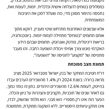
מקצועות כמו רפואה, רוקחות ומדעי הבריאות נתפסו, ובצדק, 
כמסלולים בטוחים להצלחה אישית וכלכלית. יזמות, לעומת זאת, 
נתפסה כהימור מסוכן מדי, כזה שעלול לסכן את היציבות 
המשפחתית.
אלא שבשנים האחרונות מתרחש שינוי מעניין. דווקא מתוך 
אותם תחומים “בטוחים” מתחילה לצמוח יזמות. ביוטכנולוגיה, 
בריאות דיגיטלית, פודטק ואגרוטק- תחומים שבהם הידע 
האקדמי פוגש צורך אמיתי ויכולת השפעה רחבה. זהו מעבר 
מתפיסה של “מקצוע” לתפיסה של “השפעה”.
תמונת מצב מפוכחת
דו"ח חטיבת המחקר של בנק ישראל מפברואר 2025 מציב 
מראה ברורה: בשנת 2024 רק 1.4% מהשכירים הערבים עבדו 
בהייטק, לעומת 12.6% מהשכירים היהודים. נתון זה נותר נמוך, 
גם לאחר שנים של תוכניות, תקציבים והצהרות על גיוון והכלה. 
הפער הזה אינו רק מספרי- הוא מבני. הוא מלמד שהשוק, לבדו, 
אינו מתקן עיוותים היסטוריים. ללא השקעה ממוקדת, מתמשכת 