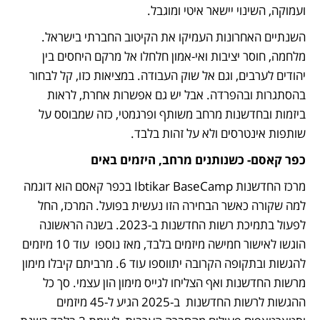
ועמוקה, השינוי יישאר איטי ומוגבל.
השנתיים האחרונות העמיקו את הקיטוב החברתי בישראל. 
מלחמה, חוסר יציבות ואי-אמון חלחלו אל מרקם היחסים בין 
יהודים לערבים, וגם אל שוק העבודה. במציאות כזו, קל לבחור 
בהסתגרות ובהפרדה. אבל יש גם אפשרות אחרת, לראות 
ביזמות ובחדשנות מרחב משותף ופרגמטי, כזה שמבוסס על 
שותפות אינטרסים ולא על זהות בלבד.
כפר קאסם- כשנותנים מרחב, היזמים באים
מרכז החדשנות Ibtikar BaseCamp בכפר קאסם הוא דוגמה 
למה שקורה כאשר הבחירה הזו נעשית בפועל. המרכז, החל 
לפעול בתמיכת רשות החדשנות ב-2023. בשנה הראשונה 
הוגשו לאישור חמישה מיזמים בלבד, מאז נוספו  עוד 10 מיזמים 
להגשות ובתקופה הקרובה יתווספו עוד 6. מרביתם קיבלו מימון 
מרשות החדשנות ואף הצליחו לגייס מימון הון עצמי. סך כל 
ההגשות לרשות החדשנות  ב-2025 הגיע ל-45 מיזמים 