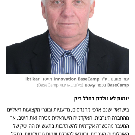
עוזי צוובנר, יו"ר Innovation BaseCamp מייסד Ibtikar 
BaseCamp בכפר קאסם
(
צילום:באדיבות BaseCamp
)
יזמות לא נולדת בחלל ריק
בישראל ישנם אלפי מהנדסים, מדעניות ובוגרי מקצועות ריאליים 
מהחברה הערבית. האקדמיה הישראלית מכירה זאת היטב. אך 
המעבר מהכשרה אקדמית להשתלבות בתעשיית ההייטק של 
האוכלוסייה הערבית, ובוודאי להובלת יוזמות טכנולוגיות, נתקל 