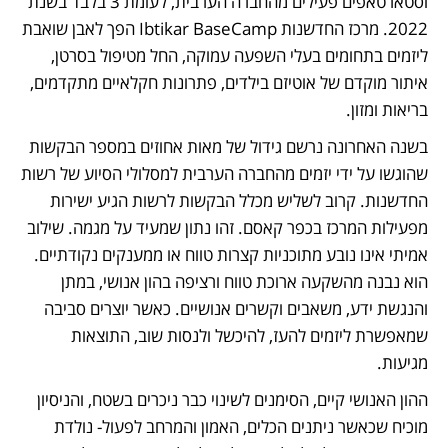
וסטארטאפים פעילים מהחברה הערבית, לעומת 3 בלבד בשנת 
2022. מרכז החדשנות Ibtikar BaseCamp הפך לאבן שואבת 
ליזמים בתחומים בעלי השפעה עמוקה, החל מטיפול בסרטן, 
איתור מוקדם של אוטיזם בילדים, פתרונות חקלאיים מתקדמים, 
בריאות ומזון.
בשנה האחרונה נרשם גידול של מאות אחוזים במספר הבקשות 
שהוגשו על ידי יזמים מהחברה הערבית למסלולי הסיוע של רשות 
החדשנות. קרוב לשליש מכלל הבקשות לרשות הגיע ישירות 
מפעילות המרכז בכפר קאסם. זהו נתון שמעיד על מגמה. שילוב 
אמיתי אינו נובע מתוכניות קצרות טווח או ממענקים נקודתיים. 
הוא נבנה מהשקעה ארוכת טווח ורציפה בהון אנושי, במתן 
והנגשת ידע, משאבים וקשרים אנושיים. כאשר יוצרים סביבה 
שמאפשרת ליזמים להעז, להיכשל ולנסות שוב, התוצאות 
מגיעות.
ההון האנושי קיים, הסימנים לשינוי כבר ניכרים בשטח, והניסיון 
מוכיח שכאשר ניתנים הכלים, האמון והמרחב לפעול- נולדת 