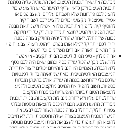
מכתיבה את שאר תוכנית העיצוב. זאת התשתית עליה נסמכת 
תוכנית העיצוב ולכן כדאי ועדיף להיעזר באיש מקצוע שיכול 
להציג לכם פתרונות שלא חשבתם עליהם. מעצב פנים או 
אפילו שיפוצניק מקצועי יכולים להציע לכם לשבור קיר, 
להוסיף קיר, להפוך את הבית כולו או אפילו ולשנות את מבנה 
הבית הפנימי ולהגיע לתוצאות מדהימות רק על ידי חלוקה 
נכונה של החלל. לאחר שהחלל יהיה מחולק בצורה נכונה 
יהיה לכם יותר קל למלא אותו בפרטי ריהוט, ריצוף, צבע, חיפוי 
קיר מתאים, תאורה, אביזרים משלימים וכל השאר.
אריה גולדין - טיפ מס' 3 לעיצוב הבית: תקציב - אי אפשר 
להתעלם מכך שהכול עולה כסף וכמובן שאם היה לכם כסף 
ללא הגבלה, השמיים היו הגבול והייתם יכולים ליצור את דירת 
המעצבים האולטימטיבית, כזאת שמתאימה בדיוק לפנטזיות 
שלכם בלי להתחשב בכמה זה עולה. אולם בהינתן מגבלות 
כספיות, חשוב להפיק את המיטב מתקציב העיצוב ולהגיע 
לתוצאות הטובות ביותר האפשריות במסגרת התקציב 
שהחלטתם עליו ולא לחרוג מגבולות תקציב זה. בניית תוכנית 
מסודרת מראש תימנע מכם להיכנס להוצאות נוספות ובלתי 
צפויות וחלוקת החלל בצורה נכונה תעזור לכם לבצע את 
המשך תוכנית העיצוב בצורה יעילה וחסכונית יותר. לא חייבים 
להוציא הון תעופות כדי לעצב את הבית ומעצב פנים מנוסה 
מכיר את כל הטריקים והשיטות לעצב בית שיראה מיליון דולר, 