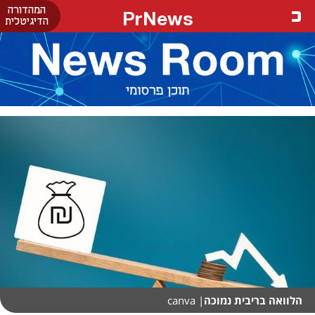
המהדורה
PrNews
הדיגיטלית
הלוואה בריבית נמוכה
| canva