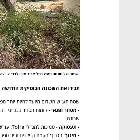
השטח של מתחם תעש בתל אביב מוכן לבנייה 
(
ציל
תכירו את השכונה הבוטיקית החדשה ש
שטח תע"ש השלום מיועד להיות יותר מפרוי

• מסחר ופנאי
שרונה.

• תעסוקה
 - סמיכות למגדלי ToHa, עזריאלי ואזורי משרדים בשכונת נחלת יצחק.

• חינוך
- תכנון להקמת גן ילדים ובית ספ
