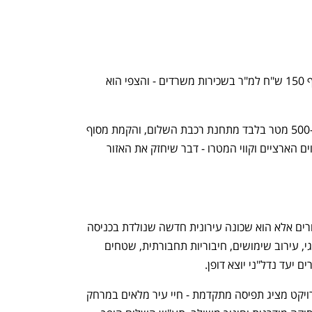
כיום אזור האיילון המזרחי כבר חוצה את רף 150 ש"ח למ"ר בשכירות משרדים - והצפי הוא 
לצד זאת, פרויקט תע"ש השלום ממוקם כ-500 מטר בלבד מתחנת רכבת השלום, והקמת מסוף 
תחבורתי תת קרקעי עתידי תחבר את הקווים הארציים וקווי המטרו - דבר שיחזק את האזור 
מתחם תע"ש השלום אינו עוד פרויקט מגורים אלא הוא שכונה עירונית חדשה שנולדת בכניסה 
לתל אביב בגבול גבעתיים. מיקום אסטרטגי, עירוב שימושים, חיבוריות תחבורתית, שטחים 
ם יעד נדל"ני יוצא דופן.
מול הסביבה העירונית הסובבת אותו, הפרויקט מציג תפיסה מתקדמת - חיי עיר מלאים במרחק 