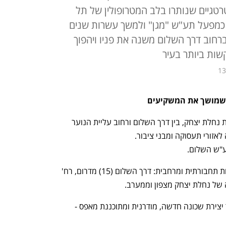
טגיים שנותרו בלב המטרופולין של תל
 כמפעל תע"ש "מגן" ולמשך עשרות שנים
ברחוב דרך השלום משנה את פניו ויהפוך
שות ביותר בעיר
13
שמושך את המשקיעים
המתחם ממוקם בחלקה הדרומי של שכונת נחלת יצחק, בין דרך השלום ורחוב עליית הנוער 
גבולות התוכנית מגדירים מקום עם חשיבות תחבורתית ומרחבית: דרך השלום (15) מדרום, רח' 
זהו אחד האתרים היחידים בעיר המאפשר יצירת שכונה חדשה, מודרנית ומתוכננת מאפס - 