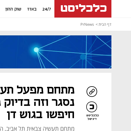
24/7
באזז
שוק ההון
דף הבית
PrNews
מתחם מפעל תע"
נסגר וזה בדיוק
חיפשו בגוש דן
כלכליסט
דיגיטל
מתחם תעשיה צבאית תל אביב, הי