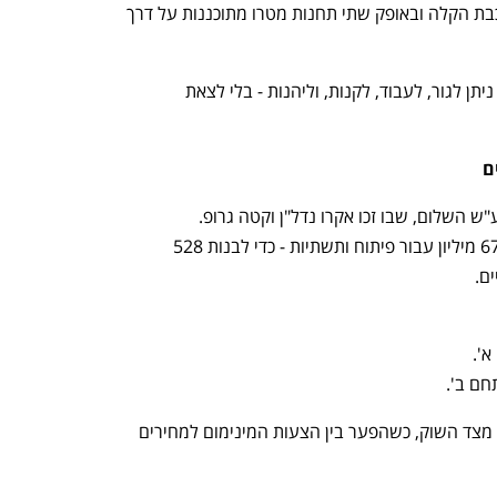
- 5 דקות מהקו האדום של הרכבת הקלה ובאופק שתי תחנות מטרו מתוכננות על דרך 
שילוב זה מייצר מרחב מגורים איכותי שבו ניתן לגור, לעבוד, לקנות, וליהנות - בלי לצאת 
ם
החברות ישלמו כ-644 מיליון ש"ח ועוד כ-67 מיליון עבור פיתוח ותשתיות - כדי לבנות 528 
ם.
המכרז שיקף ביקוש גבוה ועניין משמעותי מצד השוק, כשהפער בין הצעות המינימום למחירים 