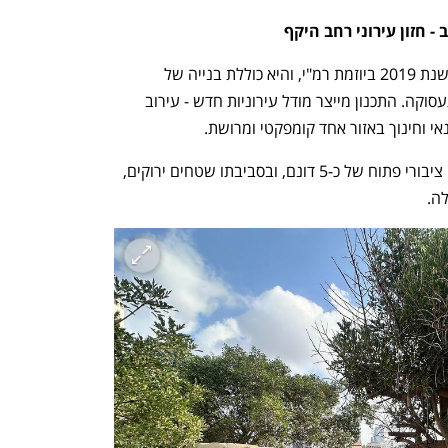
 חזון עירוני רחב היקף
 אושרה לראשונה בשנת 2019 ביוזמת רמ"י, והיא כוללת בנייה של 
כ-1,097 יחידות דיור, לצד שטחי מסחר ותעסוקה. התכנון מייצר מודל עירוניות חדש - עירוב 
י וחינוך באזור אחד קומפקטי ומרושת.
במרכז מתחם תע"ש תל אביב ייבנה שטח ציבורי פתוח של כ-5 דונם, ובסביבתו שטחים ירוקים, 
לה.