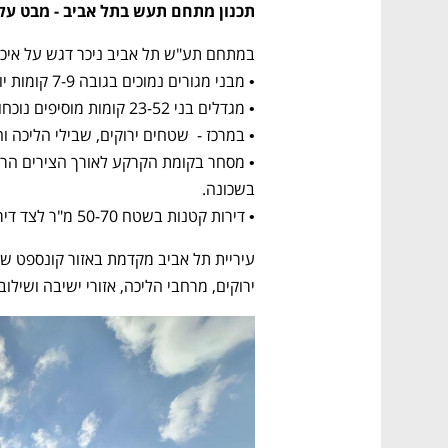
תכנון מתחם תעש בתל אביב - מבט על 
במתחם תע"ש תל אביב ניכר דגש על איכות

•
 מבני מגורים נמוכים בגובה 7-9 קומות יוצרים חזית שכונתית נעימה.

• 
מגדלים בני 23-52 קומות מוסיפים נוכחות עירונית ומרחב נשקף.

•
 במרכז -  שטחים ירוקים, שבילי הליכה ו

•
 מסחר בקומת הקרקע לאורך הצירים הראש
בשכונה.

•
 דירות קטנות בשטח 50-70 מ"ר לצד דירות מרווחות ופנטהאוזים.
ירוקים, מרחבי הליכה, אזורי ישיבה ושילו