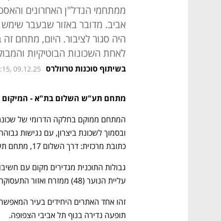
ממתחמי הנדל"ן האחרונים והאסטר
אביב. מדובר באזור שבעבר שימש
היה סגור לציבור. היום, מתחם זה 
לאחת השכונות הבוטיקיות והמבוק
בשיתוף סוכנות טרוולרס
:15, 09.12.25
מתחם תע"ש השלום בת"א - המיקום 
כתובת מרכזית: דרך השלום 17, מתחם תע"ש השלום.
עליית הנוער (48) ממזרח ואזור התעסוקה של נחלת יצחק מצפון וממערב.
תופעה נדירה בנוף תל אביבי הצפופה.