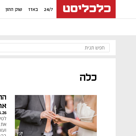
24/7
באזז
שוק ההון
כלה
את ה
6.26
לטע
את 
ועו
בהג