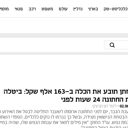
כלכליסט-טק
בארץ
נדל"ן
עולם
משפט
רכב
פנאי
מוסף
החתן תובע את הכלה ב-163 אלף שקל: ביטלה
חתונה 24 שעות לפני
ליטל דוברוביצקי
02.0
|
נת הגבר, יום לפני החתונה ארוסתו לשעבר החליטה לבטל את האירוע ו
הבטחת הנישואין מצידה, ובשל כך נגרמו לו נזקים כלכליים, הפסדי השתכ
גמת נפש. עו"ד החתן: "אין מילים לתאר את עגמת הנפש שלו, שהיה במיל
יע הודעת ביטול החתונה"