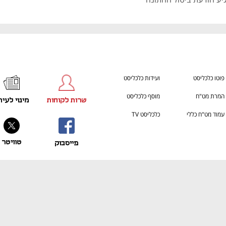
פוטו כלכליסט
ועידות כלכליסט
המרת מט"ח
מוסף כלכליסט
שרות לקוחות
מינוי לעית
עמוד מט"ח כללי
כלכליסט TV
טוויטר
פייסבוק