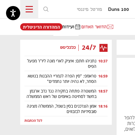
Duns 100
פורטל פיננסי
נפתח בכרטיסייה חדשה
הדואר האדום
ועידות
המהדורה הדיגיטלית
24/7
כלכליסט
נתניהו חתם: איציק לארי מונה ליו"ר מפעל
10:37
הפיס
טראמפ: "סין הפרה לגמריי ההבנות בנושא
16:59
הסחר, לא נהיה יותר נחמדים"
המשטרה פתחה בחקירה נגד נדב ארגמן
18:57
בחשד לסחיטה באיומים של ראש הממשלה
אמון הצרכנים בסין בשפל, הממשלה מציגה
18:16
סובסידיות לבזבוזים
להפר
לכל הכתבות
רות
ואים,