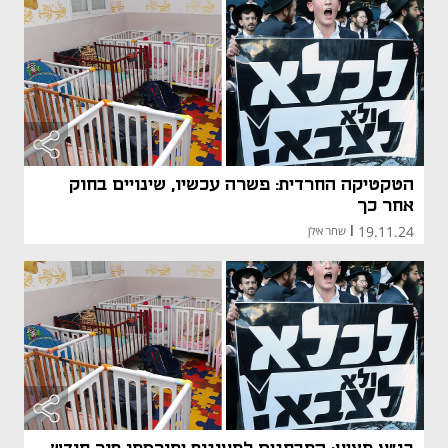
הטקטיקה החרדית: פשרה עכשיו, שינויים בחוק
אחר כך
19.11.24
|
שחר אילן