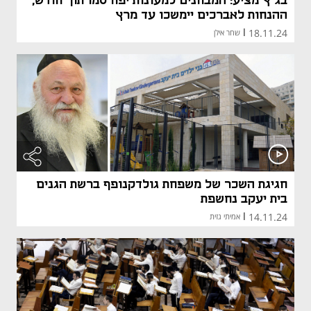
בג"ץ מציע: המבחנים למעונות יפורסמו תוך חודש,
ההנחות לאברכים יימשכו עד מרץ
18.11.24
|
שחר אילן
חגיגת השכר של משפחת גולדקנופף ברשת הגנים
בית יעקב נחשפת
14.11.24
|
אמיתי גזית