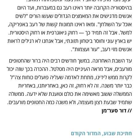
בהיסטוריה הקרובה יותר ראינו רעב גם במעברות, ועד היום 
אנשים מדגישים את המאמצים הגדולים שעשו הורים "לשים 
אוכל על השולחן". ומאז ראינו תמונות קשות של רעב באפריקה, 
למשל. אבל זה תמיד כך — רחוק גיאוגרפית או רחוק היסטורית. 
יש בארץ עוני וחוסר ביטחון תזונתי, אבל אנחנו לא רגילים לראות 
אנשים מזי רעב, "עור ועצמות". 
עד השבת האחרונה. במשך חודשים רבים היה ברור שהחטופים 
מורעבים, אבל מראה העיניים היה מטלטל. ההכרה בכך שזה יכול 
לקרות ממש לידינו, מתחת לאדמה שעליה פועלים כוחות צה"ל 
כבר יותר משנה. זה לא רחוק, זה כאן, באחריותנו, באחריות 
הממשלה ששוב מאשימה את כולם וטוענת שלא ידעה. ממשלה 
שתמיד שבעת רצון מעצמה, ולא משנה כמה החטופים מורעבים. 
// דור סער־מן
חתיכת שבוע, המדור הקודם