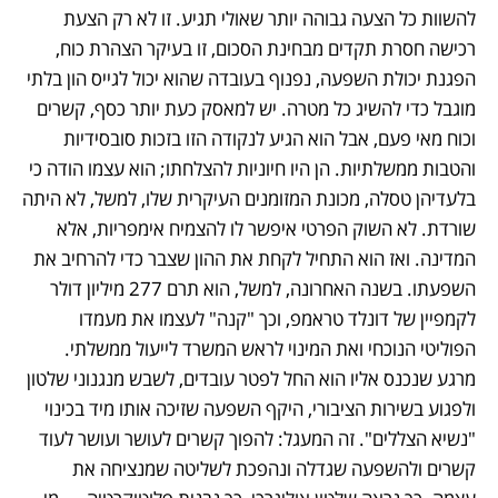
להשוות כל הצעה גבוהה יותר שאולי תגיע. זו לא רק הצעת 
רכישה חסרת תקדים מבחינת הסכום, זו בעיקר הצהרת כוח, 
הפגנת יכולת השפעה, נפנוף בעובדה שהוא יכול לגייס הון בלתי 
מוגבל כדי להשיג כל מטרה. יש למאסק כעת יותר כסף, קשרים 
וכוח מאי פעם, אבל הוא הגיע לנקודה הזו בזכות סובסידיות 
והטבות ממשלתיות. הן היו חיוניות להצלחתו; הוא עצמו הודה כי 
בלעדיהן טסלה, מכונת המזומנים העיקרית שלו, למשל, לא היתה 
שורדת. לא השוק הפרטי איפשר לו להצמיח אימפריות, אלא 
המדינה. ואז הוא התחיל לקחת את ההון שצבר כדי להרחיב את 
השפעתו. בשנה האחרונה, למשל, הוא תרם 277 מיליון דולר 
לקמפיין של דונלד טראמפ, וכך "קנה" לעצמו את מעמדו 
הפוליטי הנוכחי ואת המינוי לראש המשרד לייעול ממשלתי. 
מרגע שנכנס אליו הוא החל לפטר עובדים, לשבש מנגנוני שלטון 
ולפגוע בשירות הציבורי, היקף השפעה שזיכה אותו מיד בכינוי 
"נשיא הצללים". זה המעגל: להפוך קשרים לעושר ועושר לעוד 
קשרים ולהשפעה שגדלה ונהפכת לשליטה שמנציחה את 