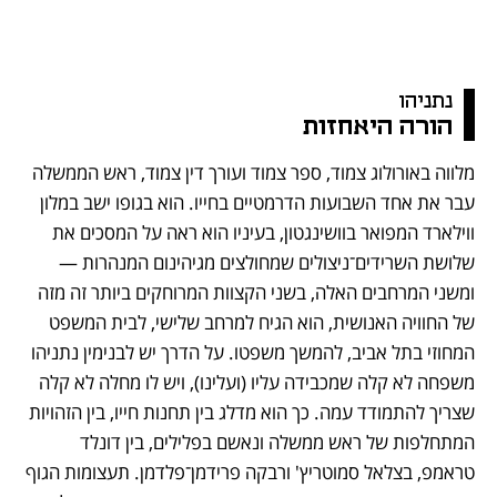
נתניהו 
הורה היאחזות
מלווה באורולוג צמוד, ספר צמוד ועורך דין צמוד, ראש הממשלה 
עבר את אחד השבועות הדרמטיים בחייו. הוא בגופו ישב במלון 
ווילארד המפואר בוושינגטון, בעיניו הוא ראה על המסכים את 
שלושת השרידים־ניצולים שמחולצים מגיהינום המנהרות — 
ומשני המרחבים האלה, בשני הקצוות המרוחקים ביותר זה מזה 
של החוויה האנושית, הוא הגיח למרחב שלישי, לבית המשפט 
המחוזי בתל אביב, להמשך משפטו. על הדרך יש לבנימין נתניהו 
משפחה לא קלה שמכבידה עליו (ועלינו), ויש לו מחלה לא קלה 
שצריך להתמודד עמה. כך הוא מדלג בין תחנות חייו, בין הזהויות 
המתחלפות של ראש ממשלה ונאשם בפלילים, בין דונלד 
טראמפ, בצלאל סמוטריץ' ורבקה פרידמן־פלדמן. תעצומות הגוף 