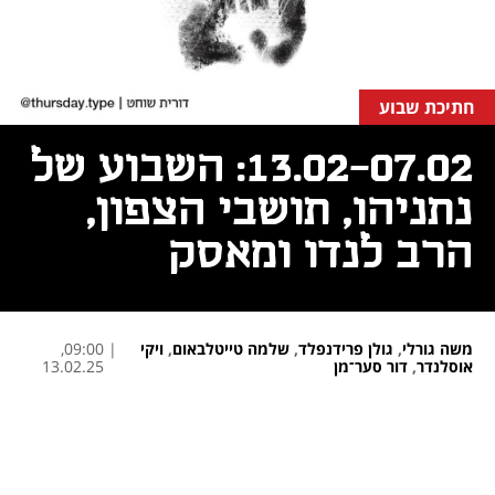
חתיכת שבוע
13.02-07.02: השבוע של
נתניהו, תושבי הצפון,
הרב לנדו ומאסק
משה גורלי
,
גולן פרידנפלד
,
שלמה טייטלבאום
,
ויקי
|
09:00,
אוסלנדר
,
דור סער־מן
13.02.25
נפתח בכרטיסייה חדשה