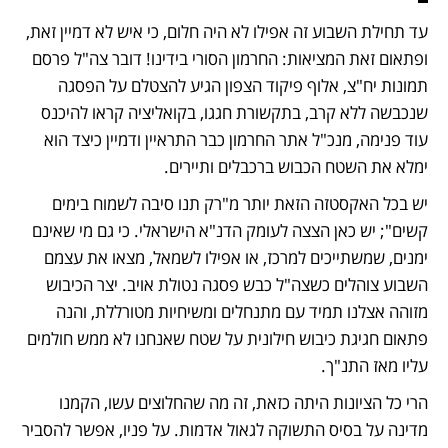
עד תחילת השבוע זה אפילו לא היה חלום, כי איש לא דמיין זאת, 
ופתאום זאת המציאות: החרמון הסורי בידינו! דובר צה"ל פרסם 
תמונות יח"צ, אלוף פיקוד הצפון הגיע להצטלם על הפסגה 
שנכבשה ללא קרב, בתקשורת חגגו, בקואליציה קראו להיכנס 
עוד פנימה, מנכ"ל אתר החרמון כבר התראיין ודמיין כיצד הוא 
ימלא את השטח הכבוש ברכבלים ותיירים. 
יש בכל האקסטזה הזאת יותר מ"רק תנו סיבה לשמוח בימים 
קשים"; יש כאן הצצה לעומק הדנ"א הישראלי. כי גם מי שאינם 
ימנים, שמשתייכים למרכז, או אפילו לשמאל, מצאו את עצמם 
השבוע צוהלים כשצה"ל כבש פסגה נטולת אויב. יצר הכיבוש 
מזוהה אצלנו תמיד עם מתנחלים ומשיחיות מטורללת, והנה 
פתאום חגיגת כיבוש חילונית על שטח שאנחנו לא ממש חולמים 
עליו מאז התנ"ך. 
הרי כל הציונות היתה כזאת, זה מה שהחלוצים עשו, הקמנו 
מדינה על בסיס התשוקה לגאול אדמות. על פניו, אפשר להסביר 