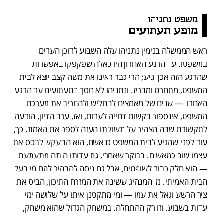
משפט נתניהו 
מופע תעתועים
ראש הממשלה בנימין נתניהו עלה השבוע לדוכן העדים 
במשפטו. עד הרגע האחרון היו כאלה שפקפקו באפשרות 
שהרגע הזה אכן יגיע; הרי כבר ראינו את משה קצב יוצא לבית 
המשפט, מתחרט ומבריז. ונתניהו לא חסך בתעתועים עד הרגע 
האחרון — שנים של מאמצים להחליש ולהחריב את מערכת 
המשפט, אינספור בקשות דחייה לעדות, ואז, ערב הדיון, הודעה 
לתקשורת שבה הצהיר על תשוקתו העזה לספר את האמת. כך, 
עוד לפני שהגיע לבית המשפט כנאשם, הוא התעקש לבסס את 
עצמו שוב כמאשים. בבוקר שאחרי, גם עדותו היתה מתעתעת 
— הוא חלק כבוד לשופטים, אבל גם ניסה להבהיר להם מי בעל 
הבית האמיתי. מי המנהיג ששינה את המזרח התיכון, הביס את 
ציר הרשע וגאל את עמו — ומי מתקטנן איתו על שלושה ימי 
עדות בשבוע. וזו רק ההתחלה. במשחק הגדול שהוא משחק, 