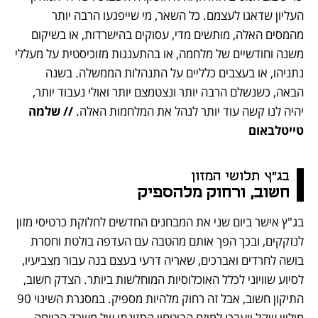
העליון שדאגו לעצמם. כל השאר, מי שייפגעו הרבה יותר 
מהמסים האלה, מותשים מדי, עסוקים בהישרדות, או בשיקום 
משנה וחודשיים של מלחמה, או בהתענגות מזוכיסטית על מעללי 
נתניהו, או בעצבים כלליים על התנהלות הממשלה. בשנה 
הבאה, כשנשלם הרבה יותר ונצטמצם יותר ואולי נעבוד יותר, 
יהיה לנו קשה עוד יותר לנהל את המלחמות האלה. 
// שלמה 
טייטלבאום
בג"ץ תלושי המזון 
חשוב, ורחוק מלהספיק
בג"ץ אישר ביום שני את המבחנים החדשים לחלוקת כרטיסי מזון 
לנזקקים, ובכך הפך אותם מהטבה עם העדפה בולטת וחסרת 
בושה לחרדים ואברכים, שאריה דרעי בעצם בנה עבור מצביעיו, 
לסיוע שוויוני לכלל האוכלוסיות המוחלשות ביותר. הצדק חשוב, 
התיקון חשוב, אבל זה רחוק מלהיות מספיק. במסגרת השינוי 90 
מיליון שקל יועברו למיזם הביטחון התזונתי של משרד הרווחה 