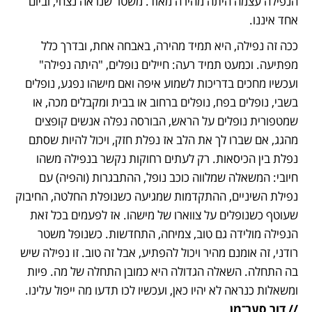
הנפילה עצמה היתה מהירה מאוד. משטר שנראה נצחי, וביום 
אחד איננו.
ככה זה נפילה, היא תמיד מהירה, באבחה אחת, ובדרך כלל 
מפתיעה. וכמעט תמיד רעה: חיילים נופלים, "היתה נפילה" 
ועכשיו מחכים בדריכות לשמוע איפה ואם מישהו נפגע, נופלים 
בשבי, נופלים בפח, נופלים ברחוב או בבית ומקבלים מכה, או 
שמטפורית נופלים על הראש, הבורסה נפלה אנשים קופצים 
מהגג, אם שברו לך את הלב אז נפלת חזק, ויכול להיות שסתם 
נפלת בין הכיסאות. רק לעתים רחוקות נקשר בנפילה משהו 
חיובי: המשאלה שמלווה כוכב נופל, ההתבגרות (והפיה) עם 
נפילת השיניים, ההתקדמות שמגיעה כשנופלת החלטה, החיבוק 
שעוטף כשנופלים על צווארו של מישהו. אז לפעמים בכל זאת 
הנפילה מולידה גם טוב, צמיחה, התחדשות. כשנופל משטר 
רודני, זה אומנם מהיר ויכול להפתיע, אבל זה טוב. זו נפילה שיש 
בה התחלה. השאלה הגדולה היא כמובן התחלה של מה. פיות 
ומשאלות כנראה לא יהיו כאן, ועכשיו לכו תדעו מה ייפול עלינו. 
// דור סער־מן