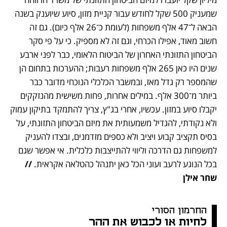
שמעניק 500 שקל לחודש עבור קניית מזון, סיוע שיוענק בשנה 
הבאה ל־47 אלף משפחות (לעומת כ־26 אלף כיום). גם זה 
חשוב מאוד, אפילו הכרחי, וגם זה לא מספיק. כי על פי סקר 
הביטחון התזונתי האחרון של הביטוח הלאומי, כבר לפני ארבע 
שנים היו כאן 265 אלף משפחות רעבות; ההערכות בתחום הן 
שהמספר רק גדל מאז, ובמשבר הכלכלי הנוכחי מדובר כבר 
ביותר מ־300 אלף. במילים אחרות, פחות משישית מהנזקקים 
יקבלו סיוע במזון. עכשיו, אחרי בג"ץ, צריך להתמקד בתיקון עמוק 
ולא נקודתי, להגדיל משמעותית את מיזם הביטחון התזונתי, על 
בסיס תקציב קבוע ויציב ולא כספים מזדמנים, ובצדו להעניק 
למשפחות גם הדרכה וליווי להתייצבות כלכלית. אי אפשר שגם 
בכל הנוגע לרעב ועוני הכל כאן יתנהל כהטלאה אקראית. 
// 
שחר אילן
החרמון הסורי 
לחיות או לכבוש את ההר