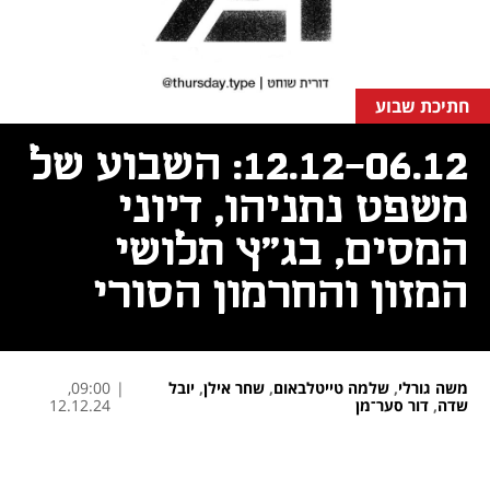
חתיכת שבוע
12.12-06.12: השבוע של
משפט נתניהו, דיוני
המסים, בג"ץ תלושי
המזון והחרמון הסורי
משה גורלי
,
שלמה טייטלבאום
,
שחר אילן
,
יובל
|
09:00,
שדה
,
דור סער־מן
12.12.24
נפתח בכרטיסייה חדשה