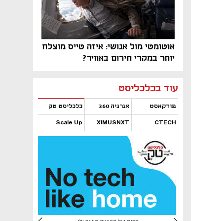
אוטומטי מול אנושי: איזה טייס מוצלח
יותר במקרי חירום באוויר?
נפתח בכרטיסייה חדשה
נפתח בכרטיסייה חדשה
נפתח בכרטיסייה חדשה
נפתח בכרטיסייה חדשה
נפתח בכרטיסייה חדשה
נפתח בכרטיסייה חדשה
עוד בכלכליסט
פודקאסט
אנרגיה 360
כלכליסט טק
Scale Up
XIMUSNXT
CTECH
נפתח בכרטיסייה חדשה
נפתח בכרטיסייה חדשה
נפתח בכרטיסייה חדשה
נפתח בכרטיסייה חדשה