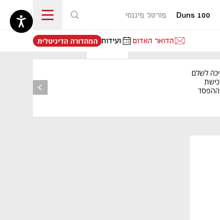
Duns 100
פורטל פיננסי
נפתח בכרטיסייה חדשה
הדואר האדום
ועידות
המהדורה הדיגיטלית
יכה לשלם
כישת
BASE: ההפסד
הרבעוני זינק ל-76