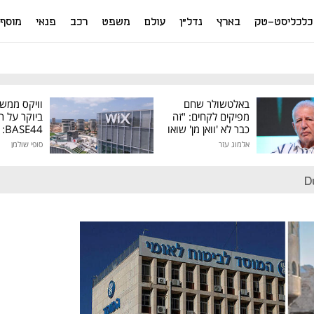
כלכליסט-טק
בארץ
נדל"ן
עולם
משפט
רכב
פנאי
מוסף
באלטשולר שחם
וויקס ממש
מפיקים לקחים: "זה
ביוקר על ר
כבר לא 'וואן מן' שואו
44
של גילעד"
אלמוג עזר
סופי שולמן
מיליון דולר
D