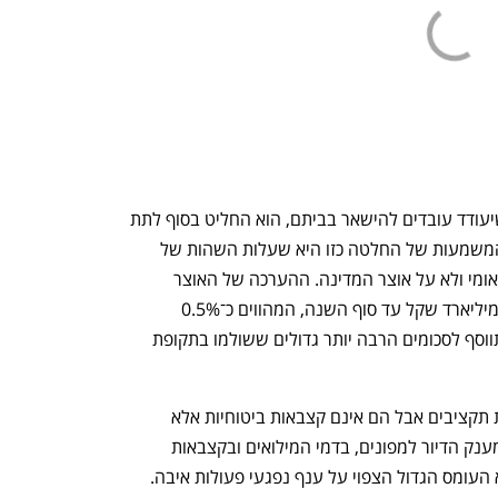
 בחריפות להסדר שיעודד עובדים להישאר בביתם, הוא החליט בסוף לתת 
הקלות בחל"ת. בניגוד לשיפוי מעסיקים, המשמעות של החלטה כזו היא שעלות השהות של 
העובדים בבית תיפול על עתודות ביטוח לאומי ולא על אוצר המדינה. ההערכה של האוצר 
לעלות החל"ת אינה גבוהה במיוחד - 1.2 מיליארד שקל עד סוף השנה, המהווים כ־0.5% 
מעתודות ביטוח לאומי. אלא שסכום זה מתווסף לסכומים הרבה יותר גדולים ששולמו בתקופת 
בנוסף, תחולק דרך ביטוח לאומי עוד שורת תקציבים אבל הם אינם קצבאות ביטוחיות אלא 
כספים שהמדינה מעבירה דרכו. מדובר במענק הדיור למפונים, בדמי המילואים ובקצבאות 
לנפגעי פעולות איבה. האתגר העיקרי הוא העומס הגדול הצפוי על ענף נפגעי פעולות איבה. 