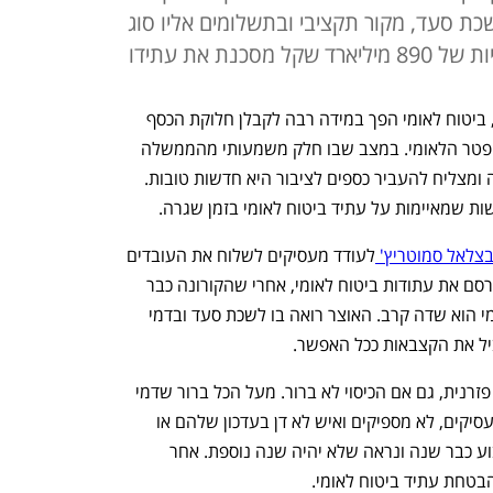
שכת סעד, מקור תקציבי ובתשלומים אליו סוג
נת את עתידו
בתקופת המלחמה, כמו בתקופת הקורונה, ביטוח לאומי הפך במידה רבה לקבלן חלוקת הכסף 
המרכזי של הממשלה או אם תרצו ההליקופטר הלאומי. במצב שבו חלק משמעותי מהממשלה 
נעדר - העובדה שיש גוף שמתפקד כהלכה ומצליח להעביר כספים לציבור היא חדשות טובות. 
ת שמאיימות על עתיד ביטוח לאומי בזמן שגרה.
צלאל סמוטריץ' 
לעודד מעסיקים לשלוח את העובדים 
שלהם הביתה באמצעות חל"ת עתידה לכרסם את עתודות ביטוח לאומי, אחרי שהקורונה כבר 
עשתה את זה. גם בלי מלחמה ביטוח לאומי הוא שדה קרב. האוצר רואה בו לשכת סעד ובדמי 
יל את הקצבאות ככל האפשר.   
ביטוח לאומי מצדו מגיב בחלוקת קצבאות פזרנית, גם אם הכיסוי לא ברור. מעל הכל ברור שדמי 
ביטוח לאומי, במיוחד אלה שמשלמים המעסיקים, לא מספיקים ואיש לא דן בעדכון שלהם או 
בפתרון אחר לגירעון. למוסד אין מנכ"ל קבוע כבר שנה ונראה שלא יהיה שנה נוספת. אחר 
בטחת עתיד ביטוח לאומי.