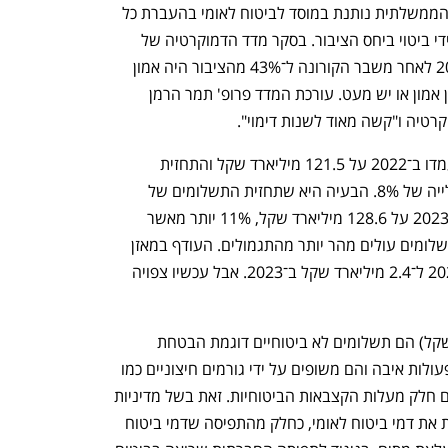
תופעה מעניינת היא שהאמון שהמערכת הממשלתית נותנת במוסד לביטוח לאומי בהעברת כל 
כך הרבה תקציבים דרכו, לא בהכרח בא לידי ביטוי ביחס הציבור. בסקר מדד הדמוקרטיה של 
המכון הישראלי לדמוקרטיה עלה ש־ב2021 לאחר משבר הקורונה ל־43% מהציבור היה אמון 
גבוה או די גבוה בביטוח לאומי ול־52% אין אמון או יש מעט. עורכת המדד פרופ' תמר הרמן 
רטיה ו"קשה מאוד לשנות דימוי".
תקבולי ביטוח לאומי ללא ביטוח בריאות עמדו ב־2022 על 121.5 מיליארד שקל והתחזית 
ל־2023 עמדה על 131 מיליארד שקל, עלייה של 8%. הבעיה היא שתחזית התשלומים של 
ביטוח לאומי ללא ביטוח בריאות עמדה ב־2023 על 128.6 מיליארד שקל, 11% יותר מאשר 
115.9 מיליארד שקל ב־ 2022, כלומר התשלומים עולים מהר יותר מהתגמולים. העודף במאזן 
היה צפוי לרדת מ־5.6 מיליארד שקל ב־2022 ל־2.4 מיליארד שקל ב־2023. אבל עכשיו צפויה 
נפתח בכרטיסייה חדשה
נפתח בכרטיסייה חדשה
מתוך התשלומים כ־10% (12.6 מיליארד שקל) הם תשלומים לא ביטוחיים דוגמת הבטחת 
הכנסה, דמי מילואים או קצבאות לנפגעי פעולות איבה והם משופים על ידי גורמים חיצוניים כמו 
האוצר או משרד הביטחון. האוצר מכסה גם חלק מעלות הקצבאות הביטוחיות. זאת בשל מדיניות 
ממשלות ישראל לאורך השנים לא להעלות את דמי ביטוח לאומי, כחלק מהתפיסה שדמי ביטוח 