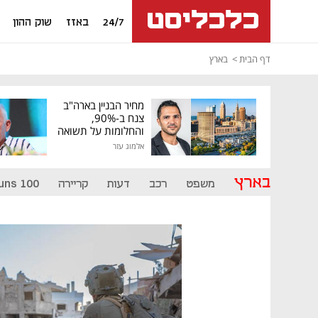
24/7
באזז
שוק ההון
דף הבית
בארץ
מחיר הבניין בארה"ב
צנח ב-90%,
והחלומות על תשואה
גבוהה התנפצו
אלמוג עזר
בארץ
משפט
רכב
דעות
קריירה
uns 100