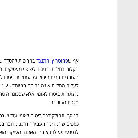
אף ש
סמוטריץ' התנגד
מגפת הקורונה.