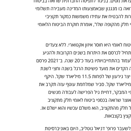
לאומי הם מס וכחלק מהמדיניות של אי־העלאת מסים. בניגוד לתפיסה החברתית שרואה בביטוח 
h – the gateway to Tech
You're NXT
לאומי מנגנון עזרה הדדית לאומי, האוצר רואה בו מנגנון שבאמצעותו המדינה מעבירה תשלומי 
רווחה לנזקקים. יתרות ביטוח לאומי שאמורות להבטיח את עתידו משמשות כמקור תקציבי 
לאוצר. "מבחינת האוצר כספי ביטוח לאומי חלק מהקופה שלו", אומרת חוקרת הביטוח הלאומי 
אחת הבעיות העיקריות המרחפות מעל ביטוח לאומי היא חוסר איזון אקטוארי. ללא צעדים 
משמעותיים הוא צפוי להיכנס לגירעון ולהתחיל לכרסם את היתרות בשנים הקרובות ולהגיע 
למצב שבו העתודות ייגמרו והוא לא יוכל לעמוד בהתחייבויותיו בעוד כ־20 שנה. ב־2021 פרסם 
מבקר המדינה דו"ח שלפיו משבר הקורונה הקדים את מועד פשיטת הרגל בשנה וחצי לשנת 
2043. זאת לאחר שתשלום דמי האבטלה יצר גירעון של לפחות 11.5 מיליארד שקל. היקף 
ההתחייבויות עמד בסוף 2019 על כ־890 מיליארד שקל. סביר שמלחמת עוטף עזה תקרב את 
מועד חדלות הפירעון קצת יותר. אבל על פי המבקר, דחיית גיל הפרישה לעבודה מנשים 
מרחיקה אותו בשנתיים־שלוש. מבחינת האוצר שרואה בכספי ביטוח לאומי חלק מתקציב 
המדינה, זה לא מאוד משנה. מבחינתו הכל חלק מהתקציב, הוא משלם עכשיו והוא ישלם אז. 
קצץ בקצבאות.
לשעבר פרופ' דניאל גוטליב, היום באוניברסיטת 