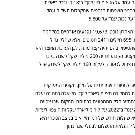
מנתוני ביטוח לאומי עולה כי תקציב ענף זה עמד על 506 מיליון שקל ב־2018 וגדל ריאלית 
ב־2% לשנה ל־571 מיליון שקל ב־2022. מספר משפחות הנספים שמקבלות תשלום עמד 
אבל על פי נתוני ביטוח לאומי מיום חמישי האחרון נוספו 19,673 נפגעים אזרחיים במלחמה 
הזאת, כלומר הענף עומד לשלש את עצמו, 695 חללים ו־241 חטופים. אלא שחלק גדול 
מהפצועים הם נפגעי נפש והתקווה היא שהטיפול בהם יהיה קצר מועד, לכן הערכת האוצר היא 
שרוב ההוצאות הן חד־פעמיות ותוספת התקציב הקבוע תהיה 200 מיליון שקל לשנה בלבד. 
החוק שמעניק פיצויים למשפחות החטופים צפוי, לכאורה, לעלות 160 מיליון שקל לשנה, אבל 
כמו כן, ביטוח לאומי מעביר את מענקי הדיור למפונים שמוותרים על מלון. תקופת המענקים 
הראשונה - עד 22 בנובמבר - צפויה לעלות לממשלה חצי מיליארד שקל. השאלה כמה זה יעלה 
בהמשך תלויה בהחלטת הממשלה האם להחזיר חלק מהמפונים לבתיהם. המקום שבו צפויה 
קפיצה אמיתית הוא תקציב המילואים. הוא עמד ב־2022 על 1.7 מיליארד שקל והיה צפוי לעלות 
ב־2023 ל־1.8 מיליארד שקל. ההערכה היא שעלות חודש של דמי מילואים במצב הנוכחי היא 