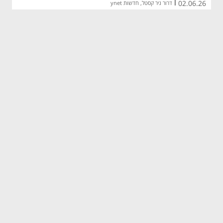
02.06.26
|
דרור ניר קסטל, חדשות ynet