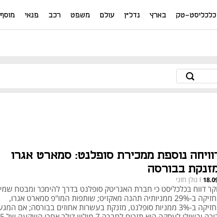
כלכליסט-טק
בארץ
נדל"ן
עולם
משפט
רכב
פנאי
מוסף
וויחה נוספת ממכירת סופלנט: סמארט אגרו
זנקת בבורסה
גולן חזני
18.0
|
קר דווח בכלכליסט כי חברת האגריטק סופלנט בדרך להימכר ומבטח שמי
שמחזיקה ב-29% ממניותיה תהנה מאקזיט; שותפות המו"פ סמארט אגרו,
שמחזיקה ב-3% ממניות סופלנט, מזנקת בעשרות אחוזים בבורסה; אם המג
למכירה יבשילו לעסקה היא תזרי