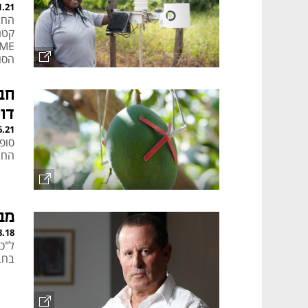
1.21
החב
הסו
דו
6.21
סופ
החברה
מב
8.18
בחב