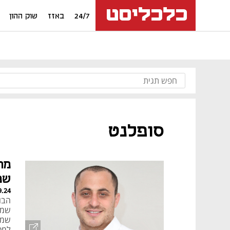
24/7
באזז
שוק ההון
סופלנט
מר
שמ
9.24
הבו