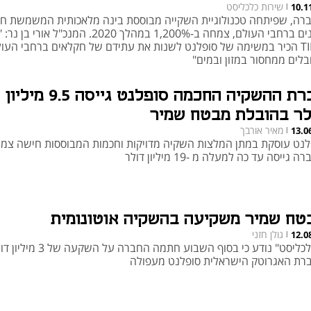
שירות כלכליסט
10.1
|
רה, שפיתחה טכנולוגיית השקייה מבוססת בינה מלאכותית המשמשת ח
קטנים ברחבי העולם, צמחה ב-1,200% במהלך 2020. המנכ"ל אורי
TIME הכיר במשימה של סופלנט לשנות את עתידם של חקלאים ברחבי העו
בלים ממחסור במזון ובמים"
חברת ההשקיה החכמה סופלנט גייסה 9.5 מיליון
לר בהובלת מבטח שמיר
מאיר אורבך
13.0
|
לנט עוסקת במתן המלצות השקיה מדויקות וחכמות המבוססות חישה צמח
 גייסה עד כה למעלה מ -19 מיליון דולר
טח שמיר משקיעה בהשקיה אוטונומית
גולן חזני
12.0
|
ל"כלכליסט" נודע כי בסוף השבוע חתמה החברה על השקעה של
רת האגרוטק הישראלית סופלנט מעפולה