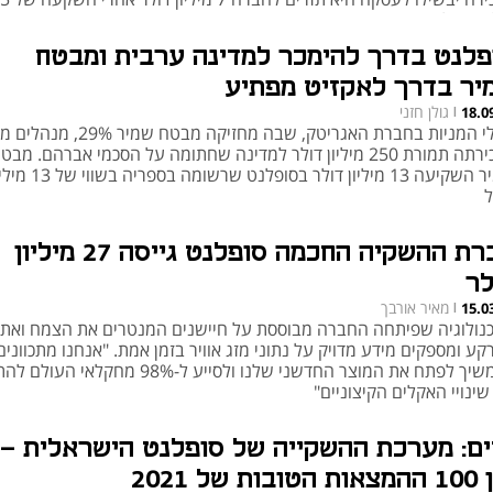
ן שקל ב-2021
פלנט בדרך להימכר למדינה ערבית ומבטח
יר בדרך לאקזיט מפתיע
גולן חזני
18.0
|
בעלי המניות בחברת האגריטק, שבה מחזיקה מבטח שמי
למכירתה תמורת 250 מיליון דולר למדינה שחתומה על הסכמי אברהם. מבט
שמיר השקיעה 13 מיליון דולר בסופלנט שרשומה בספריה ב
ל
חברת ההשקיה החכמה סופלנט גייסה 27 מיליון
לר
מאיר אורבך
15.0
|
נולוגיה שפיתחה החברה מבוססת על חיישנים המנטרים את הצמח ואת
ע ומספקים מידע מדויק על נתוני מזג אוויר בזמן אמת. "אנחנו מתכוונים
להמשיך לפתח את המוצר החדשני שלנו ולסייע ל-98% מחקלאי
ינויי האקלים הקיצוניים"
ים: מערכת ההשקייה של סופלנט הישראלית -
ובות של 2021