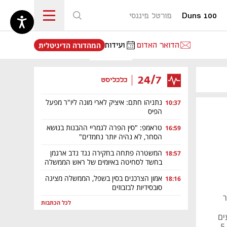
Duns 100
פורטל פיננסי
נפתח בכרטיסייה חדשה
הדואר האדום
ועידות
המהדורה הדיגיטלית
24/7
כלכליסט
נתניהו חתם: איציק לארי מונה ליו"ר מפעל
10:37
הפיס
טראמפ: "סין הפרה לגמריי ההבנות בנושא
16:59
הסחר, לא נהיה יותר נחמדים"
המשטרה פתחה בחקירה נגד נדב ארגמן
18:57
בחשד לסחיטה באיומים של ראש הממשלה
אמון הצרכנים בסין בשפל, הממשלה מציגה
18:16
סובסידיות לבזבוזים
ר
לכל הכתבות
עים
ם לחברה 7 מיליון דולר אחרי השקעה של 5.5