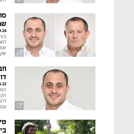
מיליו
סו
שמ
9.24
שק
דו
3.22
הטכ
הקרק
עם ש
טי
בין 100 ההמצאות הט