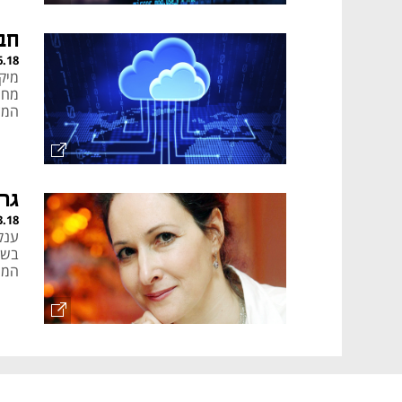
חב
6.18
מיק
מחש
המצ
גר
3.18
בשב
המת