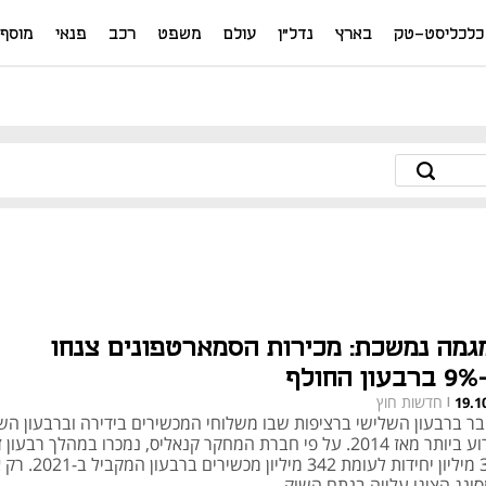
כלכליסט-טק
בארץ
נדל"ן
עולם
משפט
רכב
פנאי
מוסף
גמה נמשכת: מכירות הסמארטפונים צנחו
חולף
חדשות חוץ
19.1
|
בר ברבעון השלישי ברציפות שבו משלוחי המכשירים בידירה וברבעון הש
הגרוע ביותר מאז 2014. על פי חברת המחקר קנאליס, נמכרו במהלך רבעון 
311 מיליון יחידות לעומת 342 מיליון מכשי
סונג הציגו עלייה בנתח השוק