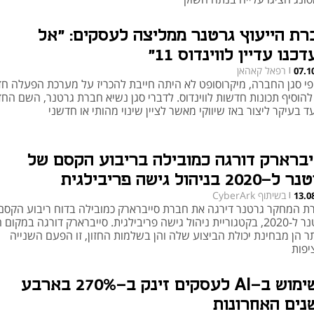
רת הייעוץ גרטנר ממליצה לעסקים: "אל
כנו עדיין לווינדוס 11"
רפאל קאהאן
07.1
|
פי סגן החברה, מיקרוסופט לא היתה חייבת להכריז על מערכת הפעלה ח
 להוסיף תכונות חדשות לווינדוס. לדברי סגן נשיא חברת גרטנר, השם הח
ד בעיקר ליצור באז שיווקי מאשר לציין שינוי מהותי או חדשני
יברארק דורגה כמובילה בריבוע הקסם של
2020 בניהול גישה פריבילגית
בשיתוף CyberArk
13.0
|
ת המחקר גרטנר דירגה את חברת סייברארק כמובילה בדוח ריבוע הקסם
גרטנר ל-2020, בקטגוריית ניהול גישה פריבילגית. סייברארק דורגה במקום
תר הן מבחינת יכולת הביצוע שלה והן בשלמות החזון, זו הפעם השנייה
יפות
השימוש ב-AI לעסקים זינק ב-270% בארבע
נים האחרונות