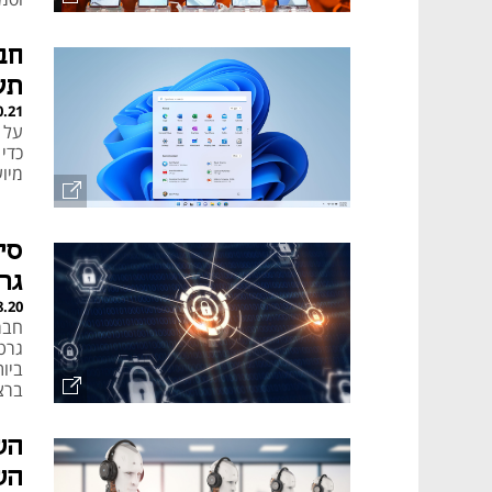
חב
תעד
0.21
על 
כדי
מיוע
סי
גרטנר ל-
8.20
חבר
ביו
ברצ
הש