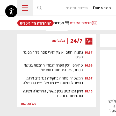
Duns 100
פורטל פיננסי
נפתח בכרטיסייה חדשה
הדואר האדום
ועידות
המהדורה הדיגיטלית
24/7
כלכליסט
נתניהו חתם: איציק לארי מונה ליו"ר מפעל
10:37
הפיס
טראמפ: "סין הפרה לגמריי ההבנות בנושא
16:59
הסחר, לא נהיה יותר נחמדים"
המשטרה פתחה בחקירה נגד נדב ארגמן
18:57
בחשד לסחיטה באיומים של ראש הממשלה
אמון הצרכנים בסין בשפל, הממשלה מציגה
18:16
סובסידיות לבזבוזים
לישי
לכל הכתבות
זה
רים ברבעון המקביל ב-2021. רק אפל