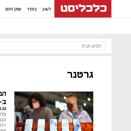
24/7
באזז
שוק ההון
גרטנר
המ
ב-9% ברבעון ה
0.22
מדו
וסמ