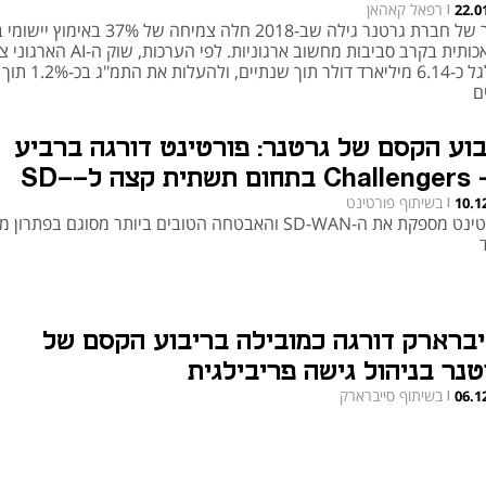
רפאל קאהאן
22.0
|
סקר של חברת גרטנר גילה שב-2018 חלה צמיחה של 37% באימ
מלאכותית בקרב סביבות מחשוב ארגוניות. לפי הערכות, שוק ה-
לגלגל כ-6.14 מיליארד דולר תוך שנת
ם
בוע הקסם של גרטנר: פורטינט דורגה ברביע
ה- Challengers בתחום תשתית קצה ל-SD-
בשיתוף פורטינט
10.1
W
|
פורטינט מספקת את ה-SD-WAN והאבטחה הטובים ביותר מסוגם בפתרו
יברארק דורגה כמובילה בריבוע הקסם של
טנר בניהול גישה פריבילגית
בשיתוף סייברארק
06.1
|