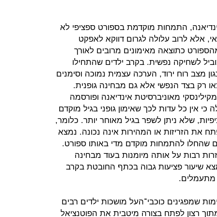
ינדיאנה, התמחות מוקדמת בספורט ספציפי לא
 אלא לרוב עלולה לגרום דווקא לאפקט
הספורט כתוצאה מאימונים מרובים לאורך
ביל לשחיקה נפשית. בקרב ילדים שהתחילו
ן מצב רוח ירוד, הערכה עצמית נמוכה וסימנים
או רק בצד הנפשי אלא גם מבחינה גופנית.
קילינסקי מאוניברסיטת אינדיאנה ופורסמה
Journal of Sport Educ", עולה כי אין כל עדות לכך שאימון גופני בגיל מוקדם
פיות, שלא ניתן לשפר בגיל מאוחר יותר. כלומר,
פתח את הזריזות או המהירות אינה נכונה. נמצא
דים שהחלו להתמחות מוקדם מדי באותו ספורט.
זרות רבות על אותה מיומנות בעוד מבחינה
מצא שיעור פציעות גבוה בכתף החובטת בקרב
 מתעמלים.
מות שמפגינים כוכבי־העל מושכות ילדים רבים
תוך רצון לפתח בצורה מיטבית את הפוטנציאל