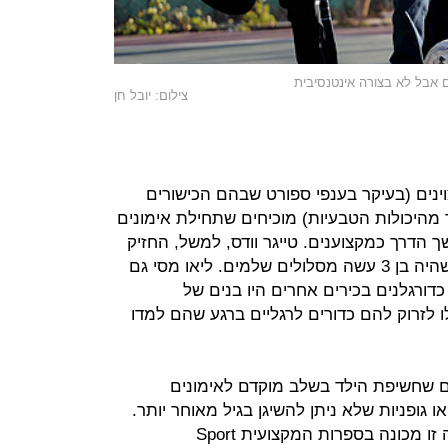
 אבל לא בצורה אינטנסיבית
צילום: יובל חן
ינים (בעיקר בענפי ספורט שבהם הכישורים
 מהיכולות הטבעיות) מוכיחים שתחילת אימונים
הדרך כמקצוענים. טייגר וודס, למשל, החזיק
במחבט גולף כבר בגיל 9 חודשים, וכשהיה בן 3 עשה מסלולים שלמים. ליאו מסי גם
כדורגלנים בכירים אחרים היו בנים של
 לזרוק להם כדורים לרגליים ברגע שהם למדו
ם שחשיפת הילד בשלב מוקדם לאימונים
ו גופניות שלא ניתן להשיגן בגיל מאוחר יותר.
לדוגמה, זריזות ושליטה בכדור. תופעה זו מכונה בספרות המקצועית Sport