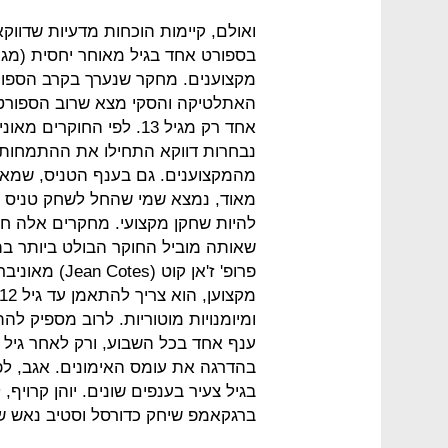
ואולם, קיימות הוכחות מדעיות שדווק
מקצוענים. מחקר שנערך בקרב הספור
האתלטיקה והסקי מצא שרוב הספורט
אחד רק מגיל 13. לפי הח
נבחרות דווקא התחילו את ההתמחות 
מהמקצוענים. גם בענף הטניס, שמאופ
שאותה מוביל החוקר הבולט ביותר ב
פרופ' ז'אן קוט
ומיומנויות מוטוריות. לרוב מספיק 
בהדרגה את עומס האימונים. אגב, לפי 
בגיל צעיר בענפים שונים. יוהן קרויף, 
ברגקאמפ שיחק כדורסל וסטיב נאש שי