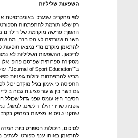
השפעות שליליות
לפי מחקרים שנערכו באוניברסיטת א
רק שלא תורמת להתפתחות הספורטאי,
ההפוך: פרישה מוקדמת של הילדים מ
השנים שגורמים לעומס הרב, מה שמו
להתאמן מוקדם מדי נמצאו תופעות כגו
לדיכאון. ההשפעות השליליות לא נמצ
מסקירה ספרותית שפרסם פרופ' אלן מ
ב־"ation
מביא להתפתחות יכולות גופניות ספצי
התפיסה כי אימון בגיל מוקדם יכול ל
גם קשר בין שיעור פציעות גבוה ביל
הסיבה היא עומס גופני גדול שכולל ח
גופנית שרירי הילד חלשים. למשל, נ
שחקני טניס או פציעות במרפק בקרב
לסיכום, היכולות הספורטיביות המדהי
להתאמן באותו ענף ספורט. לעתים מ