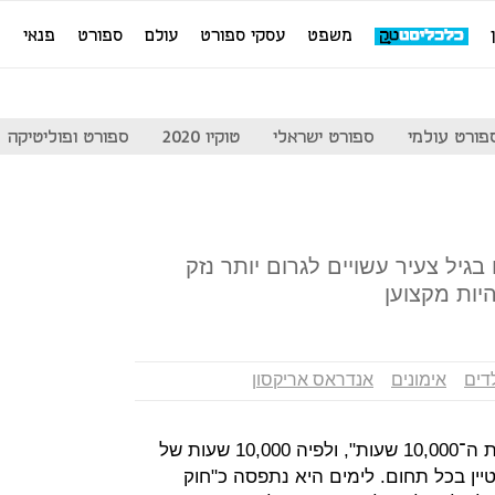
משפט
עסקי ספורט
עולם
ספורט
פנאי
מ
פורט עולמי
ספורט ישראלי
טוקיו 2020
ספורט ופוליטיקה
בגיל צעיר עשויים לגרום יותר נזק
יות מקצוען
לדים
אימונים
אנדראס אריקסון
ד"ר אנדרס אריקסון הגה את "תיאוריית ה־10,000 שעות", ולפיה 10,000 שעות של
יין בכל תחום. לימים היא נתפסה כ"חוק