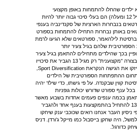
א ילדים שהחלו להתמחות באופן מקצועי
בספורט אחד בגיל מאוחר יחסית (מגיל 12 ומעלה) הם בעלי סיכוי גבוה יותר להיות
טאים בנבחרות הארציות של סקנדינביה בענפי
אים באותן נבחרות התחילו להתמחות בספורט
וקרים מאוניברסיטת לילהאמר, ספורטאים שלא הגיעו לרמת
הספורטיבית שלהם בגיל צעיר יותר
יין בכך שהילדים מתחילים להתאמן בגיל צעיר
מאוד, נמצא שמי שהחל לשחק טניס בצורה "מקצוענית" רק מגיל 13 הגביר את סיכוייו
להיות שחקן מקצועי. מחקרים אלה חיזקו את הגישה הנקראת Sport Diversification,
תחום ההתפתחות הספורטיבית של הילדים
 (Jean Cotes) מאוניברסיטת קווין שבקנדה. על פי גישתו, כדי שילד יהיה
מקצוען, הוא צריך להתאמן עד גיל 12 בכל ענף ספורט שדורש יכולות גופניות
להתאמן בכמה ענפים פעמים אחדות בשבוע מאשר
ענף אחד בכל השבוע, ורק לאחר גיל 13 להתחיל בהתמקצעות בענף אחד ולהגביר
ניסיון העבר אנחנו רואים שכוכבי ענק שיחקו
למשל, היה שחקן בייסבול כמו מייקל ג'ורדן. דניס
חק כדורגל.