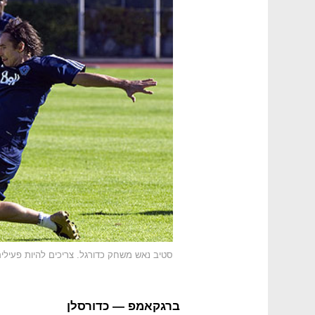
סטיב נאש משחק כדורגל. צריכים להיות פעיל
ברגקאמפ — כדורסלן