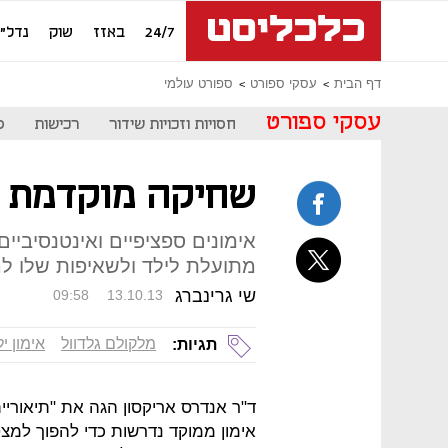
24/7
באזז
שוק
נדל"ן
דף הבית
עסקי ספורט
ספורט עולמי
עסקי ספורט
חסויות וזכויות שידור
רכישות
ס
שחיקה מוקדמת
אימונים ספציפיים ואינטנסיביים 
מתועלת לילד ולשאיפות שלו לה
שי גרינברג
09:58
13.10.13
מלקולם גלדוול
אימון י
תגיות:
אימון ממוקד נדרשות כדי להפוך למצט