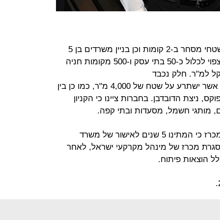
הקניון החדש יכלול 10 אלף מ"ר של שטחי מסחר ב-2 קומות וכן בניין משרדים בן 5
קומות ובשטח של 5,000 מ"ר. הקניון צפוי לכלול כ-50 בתי עסק ו-500 מקומות חניה
מהקניון יכלול סופר מרקט של רמי לוי אשר ישתרע על שטח של 4,000 מ"ר, כמו כן בין
ס, ניצת הדובדבן. בחברות ציינו כי הקניון
ם, מותגי חשמל, מסעדות ובתי קפה.
בעיריית אריאל סיפרו בעת פירסום המכרז כי המתינו 5 שנים לאישור של משרד
במסגרת מכרז של מינהל מקרקעי ישראל, לאחר