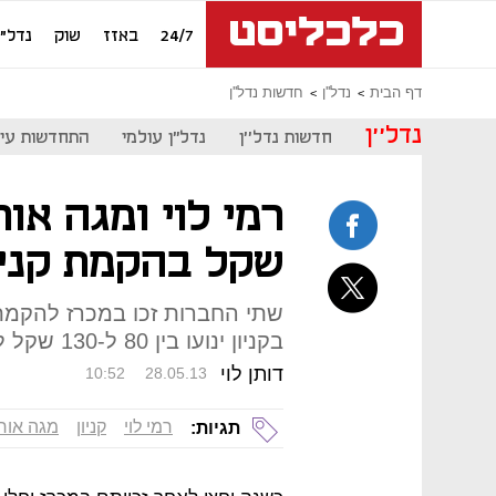
24/7
באזז
שוק
נדל"ן
דף הבית
נדל''ן
חדשות נדל''ן
נדל''ן
חדשות נדל''ן
נדל"ן עולמי
התחדשות עיר
שקל בהקמת קניו
בקניון ינועו בין 80 ל-130 שקל למ"ר
דותן לוי
10:52
28.05.13
רמי לוי
קניון
מגה אור
תגיות: