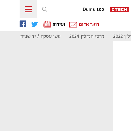
Dun's 100
דואר אדום
ועידות
 2022
מרכז הנדל"ן 2024
עשו עסקה / יד שנייה
מוסף נדל