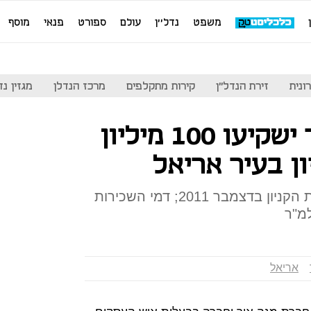
משפט
נדל''ן
עולם
ספורט
פנאי
מוסף
ונית
זירת הנדל"ן
קירות מתקלפים
מרכז הנדלן
מגזין נדל"ן
רמי לוי ומגה אור ישקיעו 100 מיליון
ן בעיר אריאל
שתי החברות זכו במכרז להקמת הקניון בדצמבר 2011; דמי השכירות
אריאל