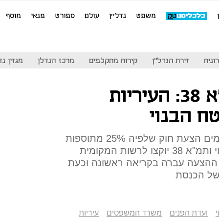
משפט
נדל''ן
עולם
ספורט
פנאי
מוסף
ונית
זירת הנדל"ן
קירות מתקלפים
מרכז הנדלן
מגזין נדל"ן
מס חדש על תמ"א 38: העיריות
ח הבנוי
משרדי האוצר והמשפטים מקדמים הצעת חוק שלפיה 25% מתוספות
הבנייה בפרויקטים של פינוי בינוי ותמ"א 38 יוקצו לרשות המקומית
. ההצעה עברה בקריאה ראשונה וכעת
 של הכנסת
י
ועדת הפנים
משרד המשפטים
עיריות