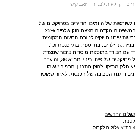
יים
קרקעות לבנייה
יואב קיש
לשותפות של היזמים והדיירים בפרויקטים של
פינוי בינוי ותמ"א 38? משרדי האוצר והמשפטים מקדמים הצעת חוק שלפיה 25%
שות עירונית יוקצו לטובת הרשות המקומית
ית גני ילדים, בתי ספר, בתי כנסת וכו'.
עם הצורך בתוספת מוסדות ציבור שנוצרת
כתוצאה מעליית מספר התושבים בשל פרויקטים של פינוי בינוי ותמ"א 38, והיעדר
 חלק מתיקון לחוק התכנון והבנייה ששמו
 הפנים והגנת הסביבה של הכנסת, לאחר שאושר