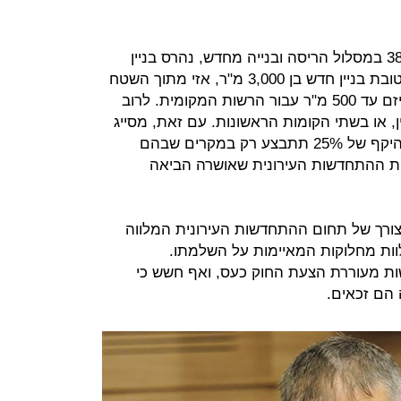
לדוגמא, אם במסגרת פרויקט תמ"א 38 במסלול הריסה ובנייה מחדש, נהרס בניין
ותיק ששטחו הבנוי הוא 1,000 מ"ר, לטובת בניין חדש בן 3,000 מ"ר, אזי מתוך השטח
שנוסף ‑ 2,000 מ"ר - יקצו הדיירים והיזם עד 500 מ"ר עבור הרשות המקומית. לרוב
, או בשתי הקומות הראשונות. עם זאת, מסייג
נוסח הצעת החוק וקובע כי הקצאה בהיקף של 25% תתבצע רק במקרים שבהם
כנית ההתחדשות העירונית שאושרה הביאה
רך של תחום ההתחדשות העירונית המלווה
וות מחלוקות המאיימות על השלמתו.
ות מעוררת הצעת החוק כעס, ואף חשש כי
הם זכאים.