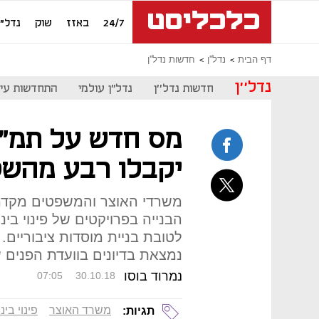
24/7
באזז
שוק
נדל"ן
דף הבית
נדל''ן
חדשות נדל''ן
נדל''ן
חדשות נדל''ן
נדל"ן עולמי
התחדשות עיר
יקבלו רבע מהשט
לטובת בניית מוסדות ציבוריים
נמצאת בדיונים בוועדת הפנים
נמרוד בוסו
07:05
30.10.18
משרד האוצר
פינוי בינו
תגיות: