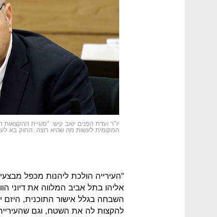
יו"ר ועדת הפנים יואב קיש: "סוגיית ההקצאות ה
המקומית לעשות מה שהיא רוצה. החוק בא לע
"העירייה הולכת ליהנות מכפל מבצעי
אליהו בתל אביב המלווה את דיוני הוו
השבחה בגלל אישור התוכנית, היזם יקב
להקצות לה את השטח, וגם שהעיריי