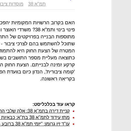
תמ"א 38
מוסדות ציבור
האם בקרוב הרשויות המקומיות יהפכו 
מתוספות הבנייה בפרויקטים של התחד
שתוכל להשתמש בהם לצרכי ציבור ‑ בני
המטרה של הצעת החוק היא להתמודד 
קרקע זמינה לבנייתם. הצעת החוק היא
'קומה ציבורית', הנדון כיום בוועדת
בקריאה ראשונה.
קראו עוד בכלכליסט:
קניית דירה בתמ"א 38: אלה שלבי התשלום החדשים
מתז עידוד לתמ"א 38 בת"א: כבאיות קטנות
עו"ד זיו גרומן: "יזמי תמ"א 38 ברובע 4 בת"א עלולים לקרוס"