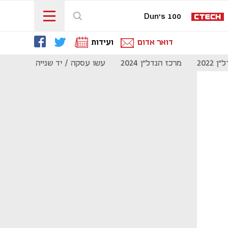
Dun's 100
דואר אדום
ועידות
 2022
מרכז הנדל"ן 2024
עשו עסקה / יד שנייה
מוסף נדל