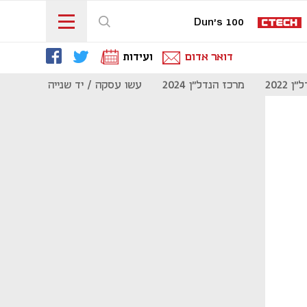
Dun's 100
דואר אדום
ועידות
 2022
מרכז הנדל"ן 2024
עשו עסקה / יד שנייה
מוסף נדל