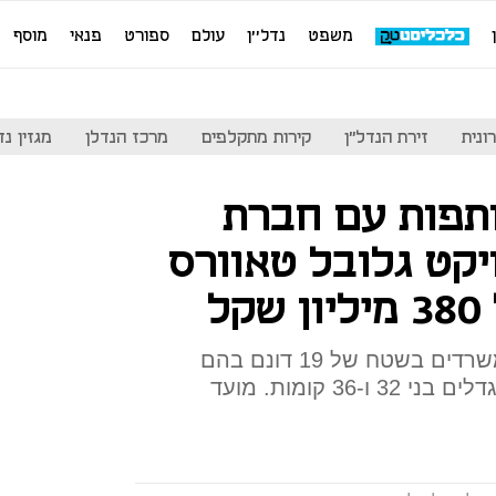
משפט
נדל''ן
עולם
ספורט
פנאי
מוסף
ונית
זירת הנדל"ן
קירות מתקלפים
מרכז הנדלן
מגזין נדל"ן
תפות עם חברת
יקט גלובל טאוורס
ל
הפרויקט יכלול 120 אלף מ"ר משרדים בשטח של 19 דונם בהם
מסחר וחניון תת קרקעי בשני מגדלים בני 32 ו-36 קומות. מועד