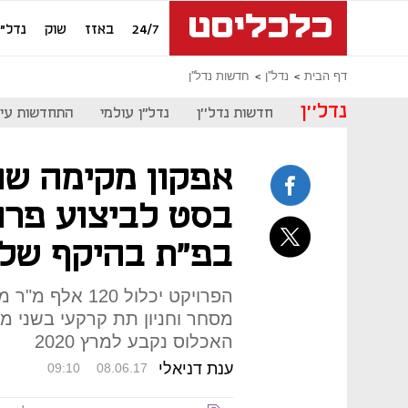
24/7
באזז
שוק
נדל"ן
דף הבית
נדל''ן
חדשות נדל''ן
נדל''ן
חדשות נדל''ן
נדל"ן עולמי
התחדשות עיר
אפקון מקימה שו
בסט לביצוע פרו
בפ"ת בהיקף של 380 מיליון שק
האכלוס נקבע למרץ 2020
ענת דניאלי
09:10
08.06.17