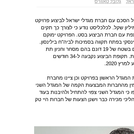
ראל
גלובל טאוורס
 הסכם עם חברת מגדלי ישראל לביצוע פרויקט
בל טווארס בפ"ת בהיקף של 380 מיליון שקל. לכלכליסט נודע כי לצורך כך תקים
ת עם חברת הביצוע בסט. הפרויקט ימוקם
ינסקי בפתח תקווה בסמיכות לביה"ח בילינסון.
הפרויקט יכלול 120 אלף מ"ר משרדים בשטח של 19 דונם בהם מסחר וחניון תת
קרקעי בשני מגדלים בני 32 ו-36 קומות. תקופת הביצוע נקבעה ל-34 חודשים
ץ 2020.
המגדל הראשון בפרויקט וכן ציינו מחברת
זמין מהחברות המבצעות הקמה של המגדל השני
 כי המגדל השני צפוי להתחיל ולהיבנות בעוד
ליכי מכירה כבר וישנן הצעות של חברות היי טק