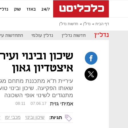
24/7
באזז
שוק
נדל"ן
דף הבית
נדל''ן
חדשות נדל''ן
נדל''ן
חדשות נדל''ן
נדל"ן עולמי
התחדשות עיר
שיכון ובינוי ועי
איצטדיון גאון
עיריית ת"א מתכננת מתחם מגור
שאותו הפקיעה. שיכון ובינוי טו
מתנגדים לשינוי אופי השכונה
אמיתי גזית
08:11
07.06.17
שיכון ובינוי
מכבי יפו
ע
תגיות: