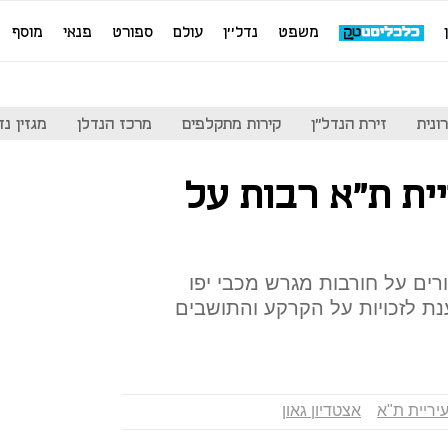
משפט
נדל''ן
עולם
ספורט
פנאי
מוסף
ונית
זירת הנדל"ן
קירות מתקלפים
מרכז הנדלן
מגזין נדל"ן
ריית ת"א רבות על
ים על חורבות מגרש מכבי יפו
ענת לזכויות על הקרקע והתושבים
יריית ת"א
אצטדיון גאון