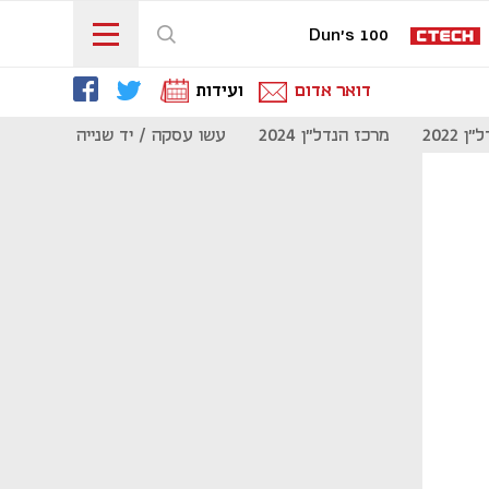
Dun's 100
דואר אדום
ועידות
 2022
מרכז הנדל"ן 2024
עשו עסקה / יד שנייה
מוסף נדל