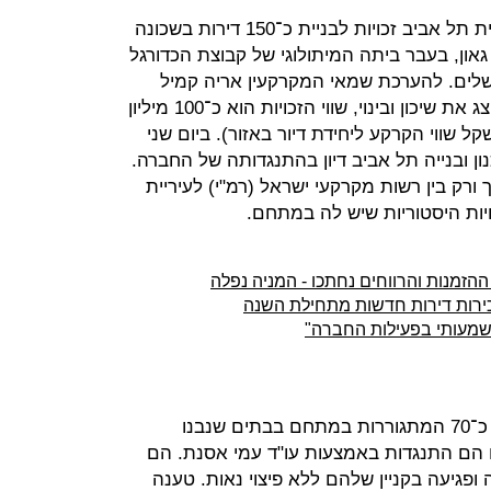
חברת שיכון ובינוי דורשת לקבל מעיריית תל אביב זכויות לבניית כ־150 דירות בשכונה
און, בעבר ביתה המיתולוגי של קבוצת הכדורגל
ושלים. להערכת שמאי המקרקעין אריה קמיל
ממשרד קמיל, טרשנסקי, רפאל, המייצג את שיכון ובינוי, שווי הזכויות הוא כ־100 מיליון
 החישוב של כ־700 אלף שקל שווי הקרקע ליחידת דיור באזור). ביום שני
ן ובנייה תל אביב דיון בהתנגדותה של החברה.
 ורק בין רשות מקרקעי ישראל (רמ"י) לעיריית
ות היסטוריות שיש לה במתחם.
 ההזמנות והרווחים נחתכו - המניה נפלה
 משמעותי בפעילות החברה"
בנוסף, קבוצה של 15 משפחות מתוך כ־70 המתגוררות במתחם בבתים שנבנו
ם הם התנגדות באמצעות עו"ד עמי אסנת. הם
ופגיעה בקניין שלהם ללא פיצוי נאות. טענה