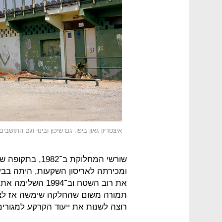
איצטדיון גאון ביפו. גם שיכון ובינוי וגם התו
שורשי המחלוקת ב
ומכירתה לאריסון השקעות, היתה בבע
את רוב השטח וב־94
תמורה משום שהחלקה שימשה אז לצור
רוצה לשנות את ייעוד הקרקע למגורים