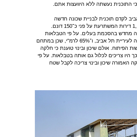
 כי התוכנית נעשתה ללא היוועצות אתם.
תל אביב לקדם תוכנית לבניית שכונה חדשה
במתחם. מדובר בתוכנית לבניית 1,580 דירות המשתרעת על פני כ־150 דונם.
קה מחדש בהסכמת בעלים. על פי הטבלאות
המתחם חולק כך ש־35% ממנו הוקצה לעיריית תל אביב, ו־65% לרמ"י, שכן במתחם
 הפיתוח. אולם שיכון ובינוי טוענת כי חלקה
 ומשום כך היו צריכים לכלול גם אותה בטבלאות. על פי
ה האמורה שיכון ובינוי צריכה לקבל שטח