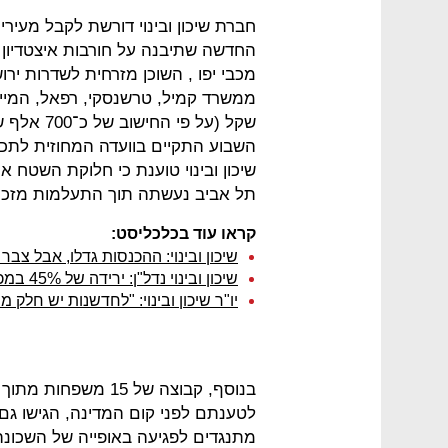
החדשה שתיבנה על חורבות איצטדיון ג
מכבי יפו , השוכן מזרחית לשדרות יר
שקל (על פי
השבוע התקיים בוועדה המחוזית לתכנו
שיכון ובינוי טוענת כי חלוקת השטח אך
תל אביב נעשתה תוך התעלמות מזכוי
קראו עוד בכלכליסט:
שיכון ובינוי: ההכנסות גדלו, אבל צבר
שיכון ובינוי נדל"ן: ירידה של 45% במכירות דירות חדשות מתחילת השנה
יו"ר שיכון ובינוי: "לחדשנות יש חלק
לטענתם לפני קום המדינה, הגישו ג
מתנגדים לפגיעה באופייה של השכונה 