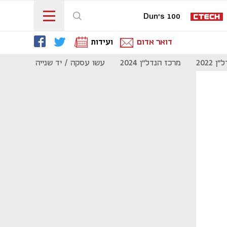
Dun's 100
דואר אדום
ועידות
 2022
מרכז הנדל"ן 2024
עשו עסקה / יד שנייה
מוסף נדל