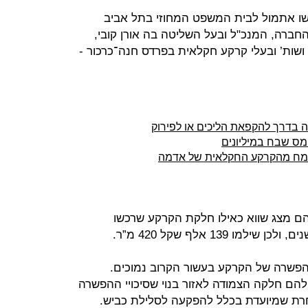
ו אתמול לבית המשפט המחוזי בתל אביב
שקלים, נגד החברה, המנכ"ל ובעל השליטה בה אורן קובי,
 ושות’ ובעלי קרקע חקלאית בפרדס חנה־כרכור -
 בדרך להקפאת הליכים או לפירוק
מס שבח במיליונים
צמח מהקרקע החקלאית של אדמה
הם מצג שווא כאילו חלקת הקרקע שרכשו
139 אלף שקל 420 מ”ר.
ההפשרה של הקרקע בעשור הקרוב נמוכים.
הם חלקה הצמודה לאזור בנוי שסיכויי ההפשרה
רת שמיועדת בכלל להפקעה לסלילת כביש.