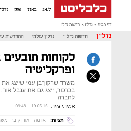
24/7
באזז
שוק
נדל"ן
דף הבית
נדל''ן
חדשות נדל''ן
נדל''ן
חדשות נדל''ן
נדל"ן עולמי
התחדשות עיר
לקוחות תובעים 
ופרקליטיה
משרד שרקון־בן עמי שייצג א
בכרכור, ייצג גם את ענבל אור. 
לחברה
אמיתי גזית
09:48
19.05.16
אדמה
אורן קובי
משרד
תגיות: