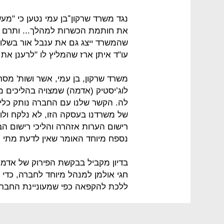
נגד משרד שרקון־בן עמי נטען כי "מעש
את חותמת הכשרות למהלך... ותרם 
שהמשרד ייצג גם את ענבל אור בשלוש
עו"ד איתן ארז שהמליץ לו "לרענן את
משרד שרקון, בן עמי, אשר ושות' מס
לוג’יסטיק (אדמה) שמצויה בהליכים
לה. הקשר שלנו עם החברה נותק כלי
של משרדנו בעסקה הזו, לא נלקח ולו 
רישום הערות אזהרה והליכי רישום 
נספח מיוחד האומר שאין לדעת מתי יש
בדיון מקביל בבקשת הפירוק של אדמה
חגי אולמן למנהל מיוחד לחברה, כדי
ללכת להקפאה כפי שמעוניינת החברה