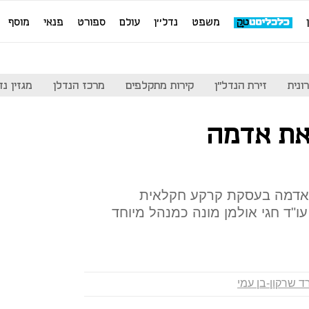
משפט
נדל''ן
עולם
ספורט
פנאי
מוסף
ונית
זירת הנדל"ן
קירות מתקלפים
מרכז הנדלן
מגזין נדל"ן
את אדמה
ת אדמה בעסקת קרקע חקלאית
עו"ד חגי אולמן מונה כמנהל מיוחד
 שרקון-בן עמי