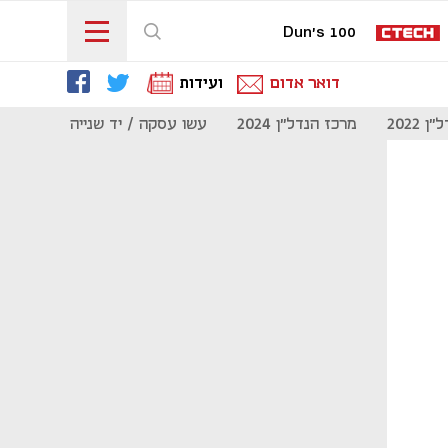
Dun's 100
דואר אדום
ועידות
 2022
מרכז הנדל"ן 2024
עשו עסקה / יד שנייה
מוסף נדל