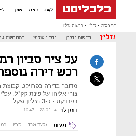
24/7
באזז
שוק
נדל"ן
דף הבית
נדל''ן
חדשות נדל''ן
נדל''ן
חדשות נדל''ן
נדל"ן עולמי
התחדשות עיר
על ציר סביון רמ
רכש דירה נוספת
מדובר בדירה בפרויקט קבוצת ר
בפרויקט - כ-3 מיליון שקל
דותן לוי
16:47
23.02.14
גלעד ארדן
סביון
רמת
תגיות: