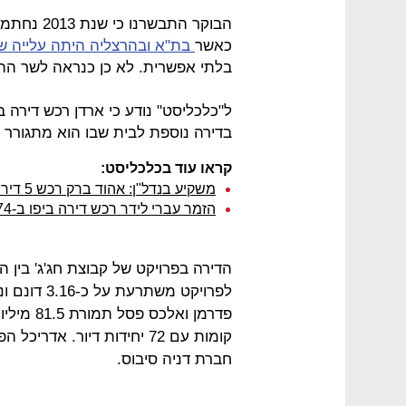
כאשר
בת"א ובהרצליה היתה עלייה של 0%
בלתי אפשרית. לא כן כנראה לשר הת
ל"כלכליסט" נודע כי ארדן רכש דירה 
בדירה נוספת לבית שבו הוא מתגורר 
קראו עוד בכלכליסט:
משקיע בנדל"ן: אהוד ברק רכש 5 דירות בפרויקט בת"א
הזמר עברי לידר רכש דירה ביפו ב-1.74 מיליון שקל
הדירה בפרויקט של קבוצת חג'ג' בין ה
קומות עם 72 יחידות דיור. א
חברת דניה סיבוס.