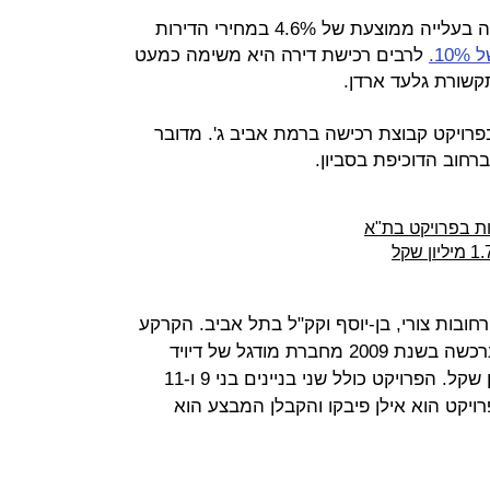
הבוקר התבשרנו כי שנת 2013 נחתמה בעלייה ממוצעת של 4.6% במחירי הדירות
1.
לרבים רכישת דירה היא משימה כמעט
קשורת גלעד ארדן.
בפרויקט קבוצת רכישה ברמת אביב ג'. מדובר
ברחוב הדוכיפת בסביון.
רחובות צורי, בן-יוסף וקק"ל בתל אביב. הקרקע
לפרויקט משתרעת על כ-3.16 דונם ונרכשה בשנת 2009 מחברת מודגל של דיויד
פדרמן ואלכס פסל תמורת 81.5 מיליון שקל. הפרויקט כולל שני בניינים בני 9 ו-11
דריכל הפרויקט הוא אילן פיבקו והקבלן המבצע הוא