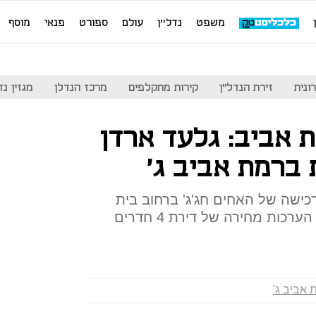
משפט
נדל''ן
עולם
ספורט
פנאי
מוסף
ונית
זירת הנדל"ן
קירות מתקלפים
מרכז הנדלן
מגזין נדל"ן
ת אביב: גלעד ארדן
 ברמת אביב ג'
כישה של האחים חג'ג' ברחוב בית
צורי אליהו על פינת קק"ל. עפ"י הערכות מחירה של דירת 4 חדרים
 אביב ג'