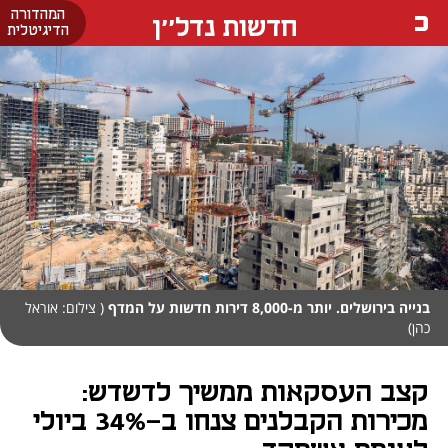
המהדורה
חדשות נדל''ן
הדיגיטלית
בנייה בירושלים. יותר מ-8,000 דירות חדשות על המדף
( צילום: אוראל
כהן)
קצב העסקאות ממשיך לדשדש:
מכירות הקבלנים צנחו ב-34% ביולי