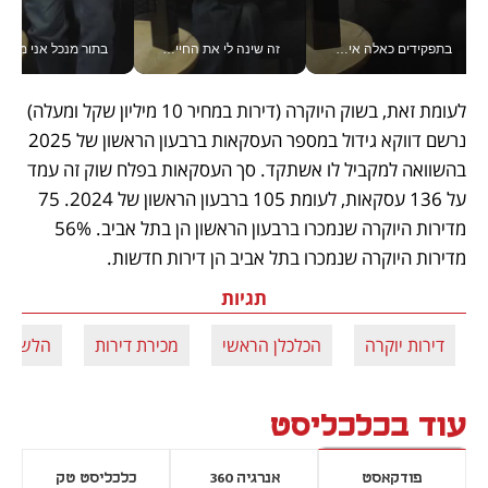
בתפקידים כאלה אי אפשר לחכות: אושרת לוי מניעה השקעות ענק מהטלפון_v
זה שינה לי את החיים: איך עידו איז'ק הופך את הסמארטפון לכלי צילום מקצועי_v
בתור מנכל אני מקבל מאות הח
לעומת זאת, בשוק היוקרה (דירות במחיר 10 מיליון שקל ומעלה) 
נרשם דווקא גידול במספר העסקאות ברבעון הראשון של 2025 
בהשוואה למקביל לו אשתקד. סך העסקאות בפלח שוק זה עמד 
על 136 עסקאות, לעומת 105 ברבעון הראשון של 2024. 75 
מדירות היוקרה שנמכרו ברבעון הראשון הן בתל אביב. 56% 
מדירות היוקרה שנמכרו בתל אביב הן דירות חדשות.
תגיות
דירות יוקרה
הכלכלן הראשי
מכירת דירות
הלשכה 
עוד בכלכליסט
פודקאסט
אנרגיה 360
כלכליסט טק