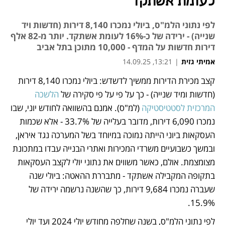
לעומת אשתקד
לפי נתוני הלמ"ס, ביולי נמכרו 8,140 דירות (חדשות ויד
שנייה) - ירידה של כ-16% לעומת אשתקד. יותר מ-82 אלף
דירות חדשות על המדף - 10,000 מתוכן בתל אביב
אמיתי גזית
|
13:21, 14.09.25
קצב מכירת הדירות ממשיך לדשדש: ביולי נמכרו 8,140 דירות 
נפתח בכרטיסייה חדשה
(חדשות ומיד שנייה) - כך על פי על פי סקירה של 
הלשכה 
המרכזית לסטטיסטיקה
 (למ"ס). אמנם בהשוואה לחודש יוני, שבו 
נמכרו 6,090 דירות, מדובר בעלייה של 33.7% - אלא שכמות 
העסקאות ביוני הייתה נמוכה במיוחד בשל המערכה נגד איראן, 
ובמשך כשבועיים משרדי המכירות ואתרי הבנייה עבדו במתכונת 
מצומצמת. אולם, כאשר משווים את נתוני יולי לקצב העסקאות 
בתקופה המקבילה אשתקד - מתבררת ההאטה: ביולי שנה 
שעברה נמכרו 9,684 דירות, כך שהשנה נרשמה ירידה של 
15.9%. 
לפי נתוני הלמ"ס, בשנה שחלפה מחודש יולי 2024 ועד יולי 