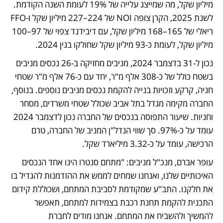
מיליון שקל, מה שמייצג עלייה של 19% לעומת השנה הקודמת. 
לשנת 2025, הקרן צופה NOI של 224–227 מיליון שקל ו-FFO 
ריאלי של 165–168 מיליון שקל, עם דיבידנד צפוי של 97–100 
מיליון שקל, לעומת כ-93 מיליון שקל שחולקו בגין 2024.
נכון ל-31 בדצמבר 2024, מניבים מחזיקה ב-26 נכסים מניבים 
בשטח כולל של כ-308 אלף מ"ר, יחד עם כ-76 אלף מ"ר שטחי 
חניה, קרקע וזכויות בנייה להקמת נכסים מניבים נוספים. בנוסף, 
החברה מקימה מגדל בתל אביב שכולל שטחי משרדים, מסחר 
וחניות. שיעור התפוסה בנכסים של החברה נכון לדצמבר 2024 
עומד על כ-97%. סך שווי הנדל"ן המניב של החברה, טרם 
הרכישה, עומד על כ-3.32 מיליארד שקל.
עופר אברם, מנכ"ל מניבים: "מתחם סנטרו הינו אחד הנכסים 
האיכותיים שלנו, ואנחנו שמחים לממש את ההזדמנות להגדיל בו 
את חלקנו. התב"ע שמקודמת לסביבת המתחם, ושכוללת קידום 
התכנית להקמת תחנת רכבת בצמידות למתחם, תאפשר 
להמשיך ולהשביח את המתחם. אנחנו מודים לחברת 