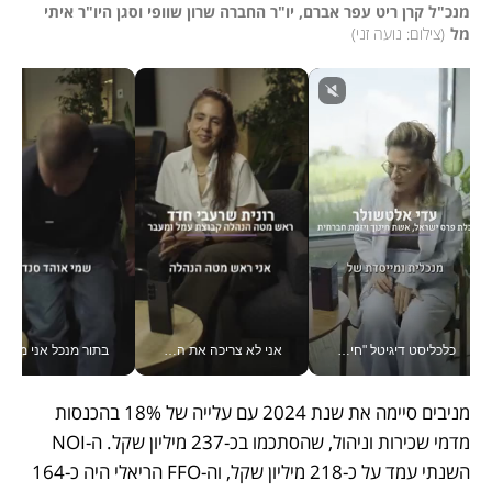
מנכ"ל קרן ריט עפר אברם, יו"ר החברה שרון שוופי וסגן היו"ר איתי 
מל
(
צילום: נועה זני
)
כלכליסט דיגיטל "חינוך הוא המשימה של החיים שלי"_v
אני לא צריכה את המשרד: רונית שרעבי-חדד מנהלת ארגון של 30000 עובדים מכל מקום_v
בתור מנכל אני מקבל מאות הח
מניבים סיימה את שנת 2024 עם עלייה של 18% בהכנסות 
מדמי שכירות וניהול, שהסתכמו בכ-237 מיליון שקל. ה-NOI 
השנתי עמד על כ-218 מיליון שקל, וה-FFO הריאלי היה כ-164 