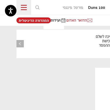
Duns 100
פורטל פיננסי
נפתח בכרטיסייה חדשה
הדואר האדום
ועידות
המהדורה הדיגיטלית
יכה לשלם
כישת
BASE: ההפסד
הרבעוני זינק ל-76