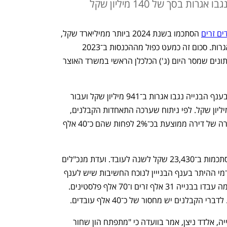
ם זרים
 הסתכמו בשנת 2024 ביותר ממיליארד שקל, 
שהם 12.4% מסך כל הכנסות המדינה מאגרות. סכום זה כמעט כפול מההכנסות ב־2023 
שהסתכמו ב־577 מיליון שקל כך עולה מנתונים שמסר היום (ג') הכלכלן הראשי במשרד האוצר 
מהנתונים עולה כי עבור העסקת עובדים בענף הבנייה נגבו אגרות ב־941 מיליון שקל ועבור 
עובדים בענף החקלאות נגבו  נגבו 140 מיליון שקל. לפי ניתוח שערכה התאחדות הקבלנים, 
האגרות על עובדים זרים מייקרות את מחירה של דירה ממוצעת בכ־2% לפחות שהם כ־40 אלף 
האגרות על עובדים זרים בענף הבנייה מסתכמות ב־23,430 שקל לשנה לעובד. ועדת מנכ"לים 
המליצה בדצמבר 2024 על הפחתה של דמי ההיתר בענף הבנייין לנוכח החשיבות שיש לענף 
ולנוכח המחסור בעובדי בניין. לפני המלחמה עבדו בבנייה 31 אלף זרים ו־70 אלף פלסטינים. 
יו"ר התאחדות תאגידי כח אדם בענף הבנייה, אלדד ניצן, אמר בוועדה כי "מתפתח הון שחור 