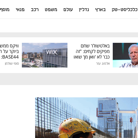
כלכליסט-טק
בארץ
נדל"ן
עולם
משפט
רכב
פנאי
מוסף
באלטשולר שחם
וויקס ממש
מפיקים לקחים: "זה
ביוקר על ר
כבר לא 'וואן מן' שואו
44
של גילעד"
אלמוג עזר
סופי שולמן
מיליון דולר