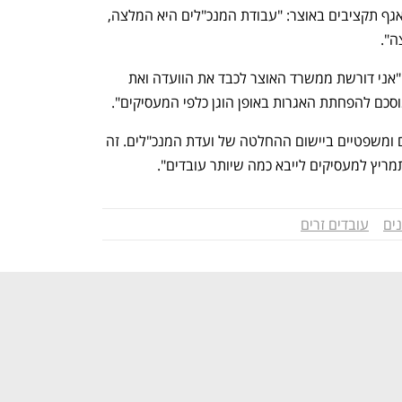
לכלל הענפים. על כך השיב רום בר־אב מאגף תקציבים באוצר: "עבודת המנכ"לים היא המלצה, 
ה".
יו"ר הוועדה ח"כ חוה אתי עטייה אמרה כי "אני דורשת ממשרד האוצר לכבד את הוועדה ואת 
סכם להפחתת האגרות באופן הוגן כלפי המעסיקים". 
בתגובה אמר בר־אב: "יש קשיים תפעוליים ומשפטיים ביישום ההחלטה של ועדת המנכ"לים. זה 
ים
עובדים זרים