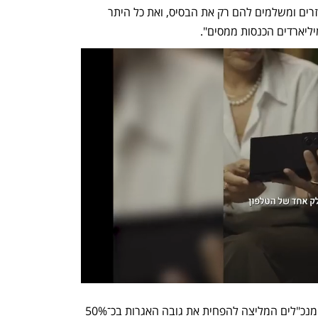
במיליארדים. יזמי הבנייה לוקחים עובדים זרים ומשלמים להם רק את הבסיס, ואת כל היתר 
ליארדים הכנסות ממסים".
נציג משרד ראש הממשלה ציין כי ועדת המנכ"לים המליצה להפחית את גובה האגרות בכ־50% 