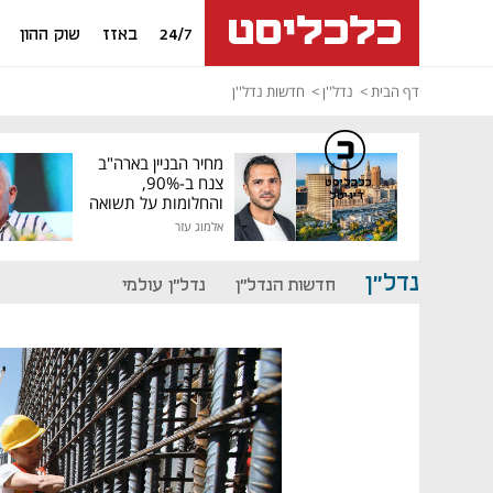
24/7
באזז
שוק ההון
דף הבית
נדל''ן
חדשות נדל''ן
מחיר הבניין בארה"ב
צנח ב-90%,
כלכליסט
דיגיטל
והחלומות על תשואה
גבוהה התנפצו
אלמוג עזר
נדל"ן
חדשות הנדל"ן
נדל"ן עולמי