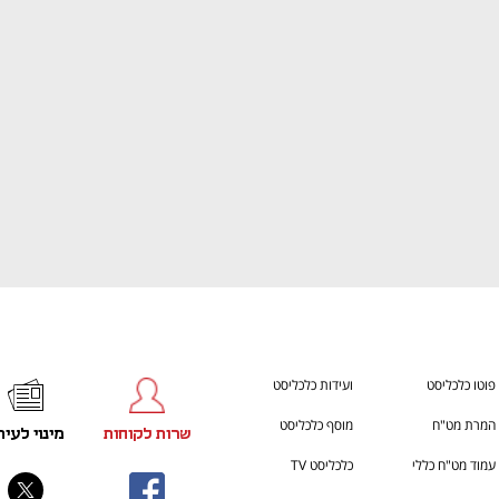
ענף במתח גבוה
מדברים כלכלה, עסקים ומה שב
פוטו כלכליסט
ועידות כלכליסט
המרת מט"ח
מוסף כלכליסט
שרות לקוחות
מינוי לעית
עמוד מט"ח כללי
כלכליסט TV