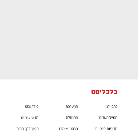
CTech – the
הבית של ההייטק הישראלי
כתבו לנו
המערכת
פודקאסט
המייל האדום
ההנהלה
תנאי שימוש
מדיניות פרטיות
פרסמו אצלנו
הפוך לדף הבית