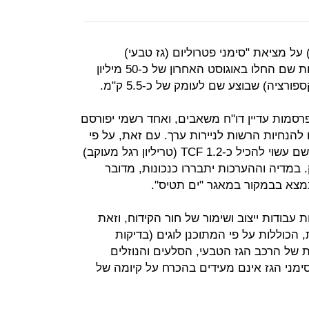
 על מציאת "סימני פטרוליום (גז טבעי)
משמעותיים" במבנה "תנין 1". העבודות שם החלו באוגוסט האחרון של כ-50 מיליון
רציה) שבוצע שם לעומק של כ-5.5 ק"מ.
רסמות עדיין דו"ח משאבים, ואחד רשמי יפורסם
הנחיות הרשות לניירות ערך. עם זאת, על פי
ההערכות במשק האנרגיה מאגר הגז שם עשוי להכיל כ-1.2 TCF (טריליון רגל מעוקב)
-42 מיליארד מ"ק. במדיה וההערכות יתבררו כנכונות, מדובר
 עבודות ייצוב ושימור של חור הקידוח, וזאת
 הכוללות על פי המתוכנן לוגים (בדיקות
ות של הרכב הגז הטבעי, הסלעים והנוזלים
מני הגז אינם מעידים בהכרח על קיומה של