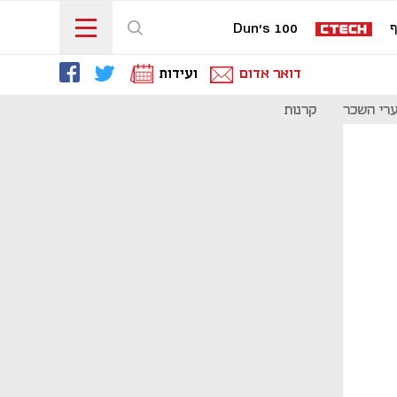
ף
Dun's 100
דואר אדום
ועידות
רי השכר
קרנות