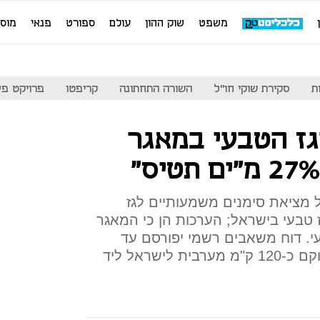
משפט
שוק ההון
עולם
ספורט
פנאי
מוס
ת
סקירת שוקי חו"ל
השורה התחתונה
קריפטו
פרויקט פע
גז הטבעי במאגר
ל מציאת סימנים משמעותיים לגז
 טבעי בישראל; הערכות הן כי המאגר
גז טבעי. דוח משאבים רשמי יפורסם עד
סוף חודש פברואר; הקידוח ממוקם כ-120 ק"מ מערבית לישראל ליד