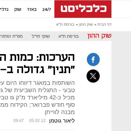
24/7
באזז
שוק
נדל"ן
דף הבית
שוק ההון
בורסת ת"א
שוק ההון
בורסת ת"א
שוקי חו"ל
מט"ח וסחורו
הערכות: כמות ה
"תנין" גדולה ב-27% מ"ים תטיס"
השותפות במאגר דיווחו היום ע
טבעי - התגלית השביעית של גז
מכיל כ-42 מיליארד מ"ק 
מבנה לווייתן
ליאור גוטמן
09:47
05.02.12