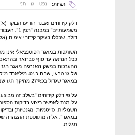
נפט
גז
תנין
תגיות:
דלק קידוחים
ו
אבנר
הודיעו הבוקר (א')
דולר, שכללו בעיקר קידוחי אימות (אקספו
השותפות במאגר הפוטנציאלי אינן מפ
ככל הנראה עד סוף פברואר ובהתאם ל
של גז טבעי, שהם כ
במאגר שגדול בכ27% מהיקף הגז שנמצא בבמקור במאגר "ים תטיס".
על פי דלק קידוחים "בשלב זה מבוצעות
על-מנת לאפשר ביצוע בדיקות נוספות,
חשמליות, סייסמיות ומגנטיות) ובדיק
במאגר", אליה מתווספת ההצהרה שסי
תגלית.