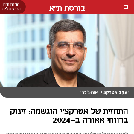
המהדורה
בורסת ת"א
הדיגיטלית
יעקב אטרקצ'י
| אוראל כהן
התחזית של אטרקצ'י הוגשמה: זינוק
ברווחי אאורה ב-2024