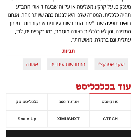
מענקים, על קרקע משלימה או על זה שבעתיד אולי התב"ע 
תהיה כלכלית. המטרה שלנו היא לבנות כמה שיותר מהר. אנחנו 
רואים תופעה שתב"עות התחדשות עירונית שמקודמות במימון 
המדינה, והן לא כלכליות בצורה מוגזמת, כמו בקריית ים, לוד, 
עתלית וגם ברמלה, מאושרות". 
תגיות
יעקב אטרקצ'י
התחדשות עירונית
אאורה
עוד בכלכליסט
פודקאסט
אנרגיה 360
כלכליסט טק
Scale Up
XIMUSNXT
CTECH
יסייה חדשה
נפתח בכרטיסייה חדשה