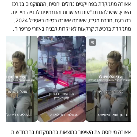
אאורה מתמקדת בפרויקטים גדולים יחסית, הממוקמים במרכז 
הארץ, שיש להם תב"עות מאושרות והם זמינים לבנייה מיידית. 
בה בעת, חברת מגידו, שאותה אאורה רכשה באפריל 2024, 
מתמקדת ברכישת קרקעות לא יקרות לבניה באזורי פריפריה. 
חינוך הוא המשישמה של החיים שלי - V
טכנולוגיה זה לא רק בהייטק: גם תעשיית המזון הישראלית מאמצת כלי AI, אוטומציה וניתוח דאטה בזמן אמת
כלכליסט דיגיטל
אאורה מייחסת את השיפור בתוצאות בהתמקדות בהתחדשות 