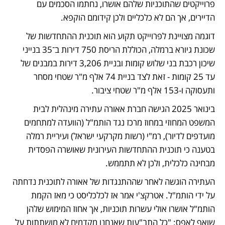
פרוייקטים שהתוכניות שלהם אושרו, נחתמו הסכמים עם 
הדיירים, אך הם לא כלכליים ולכן קידומם הוקפא.  
דוגמה מצויינת לפרוייקט תקוע הוא תוכנית ההתחדשות של 
שכונת גיורא ברמלה, הכוללת הריסת 750 דירות ב־35 בנייני 
שיכון רכבת בני שלוש קומות ובניית 3,206 דירות במבנים של 
עד 25 קומות - זאת לצד בניית 74 אלף מ"ר שטחי מסחר 
ותעסוקה ו-153 אלף מ"ר שטחי ציבור. 
בינואר 2025 הגישה חברת אאורה עתירה מינהלית לבית 
המשפט המחוזי במחוז מרכז נגד הותמ"ל (הוועדה למתחמים 
מועדפים לדיור), רמ"י (רשות מקרקעי ישראל) ועיריית רמלה 
בטענה כי תוכנית ההתחדשות העירונית שאושרה הפסדית 
מבחינה כלכלית, ולכן לא תתממש. 
העתירה הוגשה לאחר שההתנגדות של אאורה לתוכנית נדחתה 
על ידי הותמ"ל. אטרקצ'י אמר אז לכלכליסט כי מאז הקמת 
הותמ"ל אושרו אולי עשרות תוכניות, אך אחוז המימוש שלהן 
שואף לאפס: "כל התב"עות שאנחנו מקדמים לא מושתתות על 