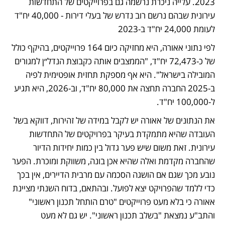
2023. עלייה ניכרת נרשמה גם בפרוייקטים של התחדשות 
עירונית שבהם נרשם רוב נדרש של בעלי דירות - 40,000 יח"ד 
לעומת 24,000 יח"ד ב-2023
לפי נתוני אאורה, היא מחזיקה כיום 164 פרוייקטים, בהיקף כולל 
של כ-72,473 יח"ד, "הממצבים אותה כקבוצת הנדל״ן למגורים 
המובילה בישראל". היא אף מספקת תחזית אופטימית לפיה 
ב-2025 החברה תחצה את 80,000 יח"ד, וב-2026, היא תגיע 
ל-100,000 יח"ד.
את הנתונים של אאורה יש לקבל במידה של זהירות, דווקא בשל 
העובדה שהיא מתמקדת בעיקר בפרויקטים של התחדשות 
עירונית. זאת משום שיש פער גדול בין כמות יחידות הדיור 
שהחברה מקדמת ואלה שהיא אכן בונה, משווקת ומוכרת. הפער 
נובע מכך שגם אם הושגה הסכמה עם מרבית הדיירים, אין בכך 
כדי ללמד שהפרויקט יצא לפועל. ובהתאם, בדוח השנתי מציינת 
אאורה כי בלא מעט פרוייקטים "טרם הותחל תכנון ראשוני" 
והתב"ע נמצאת "בשלב תכנון ראשוני". יש גם לא מעט 