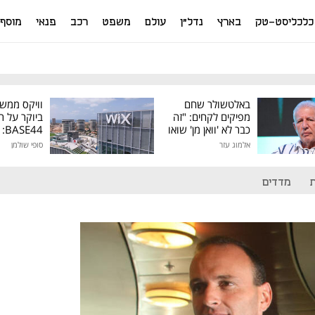
כלכליסט-טק
בארץ
נדל"ן
עולם
משפט
רכב
פנאי
מוסף
באלטשולר שחם
וויקס ממש
מפיקים לקחים: "זה
ביוקר על ר
כבר לא 'וואן מן' שואו
44
של גילעד"
אלמוג עזר
סופי שולמן
מיליון דולר
מדדים