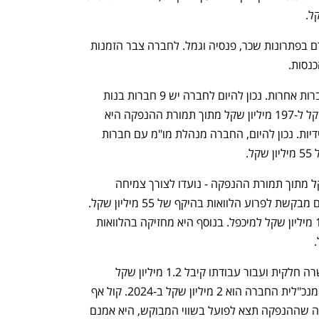
מעל ל-50% מההכנסות של החברה מקורם בפתרונות שכר, פנסיה וגמל. לחברה צבר הזמנות 
מאז הקמתה, מיכפל צמחה תוך רכישת חברות אחרות. נכון להיום לחברה יש 9 חברות בנות 
שרכשה. על פי התשקיף בין 157 מיליון שקל ל-197 מיליון שקל מתוך תמורת ההנפקה היא 
לצורך מימון עסקאות מיזוגים ורכישות עתידיות. נכון להיום, החברה מנהלת מו"מ עם חברות 
.
בנוסף, בין 45 מיליון שקל ל- 65 מיליון שקל מתוך תמורת ההנפקה - נועדו לצורך צמיחה 
אורגנית ומימון פעילות שוטפת. החברה גם מבקשת לפרוע הלוואות בהיקף של 55 מיליון שקל. 
פורמולה העניקה הלוואות בהיקף של 123 מיליון שקל למיכפל. בנוסף היא מחזיקה בהלוואות 
יו"ר מיכפל הוא גיא ברנשטיין שעובד במשרה חלקית ועבור עבודתו קיבל 1.2 מיליון שקל 
ב-2024. עלות שכרה של תמי אוחנה קול מנכ"לית החברה הוא 2 מיליון שקל ב-2024. קול אף 
מחזיקה ב-3% ממניות מיכפל, על כן במידה שההנפקה תצא לפועל בשווי המבוקש, היא אמנם 