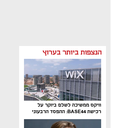
הנצפות ביותר בערוץ
וויקס ממשיכה לשלם ביוקר על
רכישת BASE44: ההפסד הרבעוני
זינק ל-76 מיליון דולר