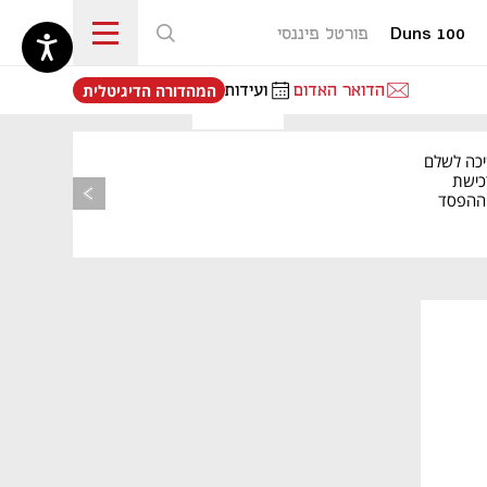
Duns 100
פורטל פיננסי
נפתח בכרטיסייה חדשה
הדואר האדום
ועידות
המהדורה הדיגיטלית
יכה לשלם
כישת
BASE: ההפסד
הרבעוני זינק ל-76