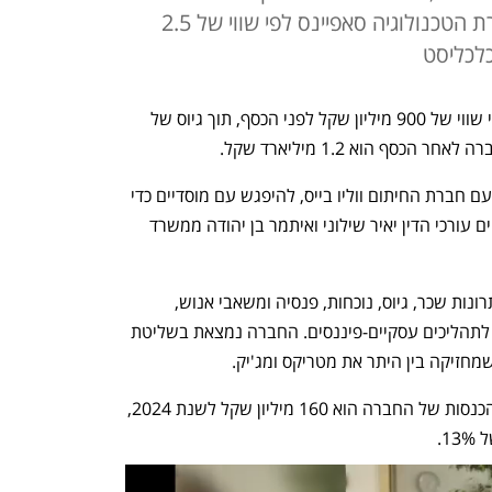
שבועיים, כשסיכמה על מכירת חברת הטכנולוגיה סאפיינס לפי שווי של 2.5
כלכליסט
מיכפל מגיעה לבורסה ותבקש להנפיק לפי שווי של 900 מיליון שקל לפני הכסף, תוך גיוס של 
בימים הקרובים יחלו בכירים בחברה, יחד עם חברת החיתום ווליו בייס, להיפגש עם מוסדיים כדי 
לקבל את השווי האמור. את ההנפקה מלווים עורכי הדין יאיר שילוני ואיתמר בן יהודה ממשרד 
מיכפל הוקמה ב-1983 ועוסקת בתחום פתרונות שכר, גיוס, נוכחות, פנסיה ומשאבי אנוש, 
ובתחום של מערכות ופתרונות טכנולוגיים לתהליכים עסקיים-פיננסים. החברה נמצאת בשליטת 
חזיקה בין היתר את מטריקס ומג'יק.
על פי התשקיף שפרסמה מיכפל, היקף ההכנסות של החברה הוא 160 מיליון שקל לשנת 2024, 