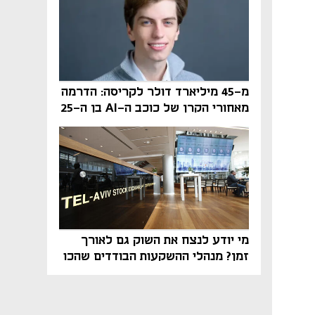
מ-45 מיליארד דולר לקריסה: הדרמה
מאחורי הקרן של כוכב ה-AI בן ה-25
מי יודע לנצח את השוק גם לאורך
זמן? מנהלי ההשקעות הבודדים שהכו
את ת״א־125