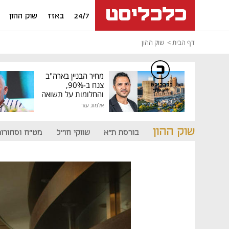
24/7
באזז
שוק ההון
דף הבית
שוק ההון
מחיר הבניין בארה"ב
צנח ב-90%,
כלכליסט
דיגיטל
והחלומות על תשואה
גבוהה התנפצו
אלמוג עזר
שוק ההון
בורסת ת"א
שווקי חו"ל
מט"ח וסחורות