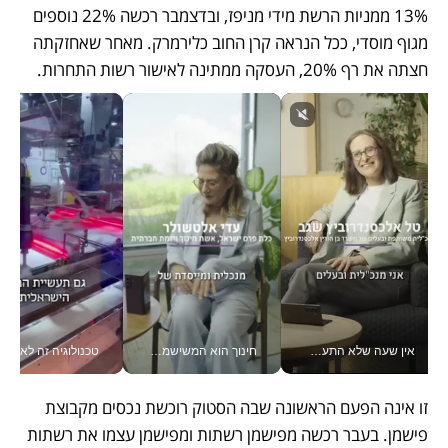
13% ממניות הרשת מידי מניפז, ובדצמבר רכשה 22% נוספים 
מגוף מוסדי, ככל הנראה קרן החוב כלירמרק. מאחר שאחזקתה 
חצתה את רף 20%, העסקה ממתינה לאישור רשות התחרות.
אין שעה שלא התעסקתי במשבר - טל אלכסנדרוביץ’ שגב מנהלת משברים תקשורתיים מכל מקום עם ה- Galaxy Z Fold8 Ultra שלה_v
חינוך הוא המשישמה של החיים שלי - V
טכנולוגיה זה לא רק בהייטק: גם תעשיי
זו אינה הפעם הראשונה שבה הסטוק רוכשת נכסים מקבוצת 
פישמן. בעבר רכשה מפישמן רשתות ומפישמן עצמו את רשתות 