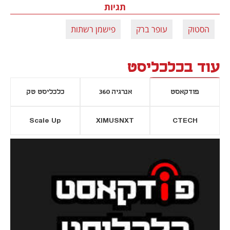
תגיות
הסטוק
עופר ברק
פישמן רשתות
עוד בכלכליסט
פודקאסט
אנרגיה 360
כלכליסט טק
Scale Up
XIMUSNXT
CTECH
יסייה חדשה
נפתח בכרטיסייה חדשה