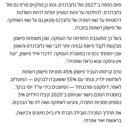
סיום החוזה ב־2027 מול גלוברנדס, וכמו כן מתקיים מו"מ גם מול 
גלוברנדס. להחלטה על זהות המפיץ יכולות להיות השלכות 
דרמטיות על שווי המניה של גלוברנס ומכאן גם על שווי האחזקה 
של פישמן רשתות בחברה.
בשל כך מתעכבת החתימה על העסקה, שכן משפחת פישמן 
מבקשת לקבל ודאות גבוהה יותר לגבי שווי גלוברנדס והאופן 
שבו יתומחר נכס זה במסגרת העסקה. לדברי אייל פישמן, "עוד 
אין עיסקה ובוא נראה שתהיה".
טרם קריסתו העביר פישמן 45% ממניות פישמן רשתות 
לשלושת ילדיו, ונותר עם 55% ששועבדו לבנקים — הפועלים, 
לאומי, דיסקונט ומרכנתיל — המיוצגים בידי עו"ד יוסי בנקל. 
במסגרת הסכם גישור שנחתם ב־2020 קיבלו הילדים 5% 
נוספים ממניות החברה, והגיעו לאחזקה שווה לזו של הבנקים.
את תהליך המכירה מובילה חברת וליו בייס מיזוגים ורכישות, 
בראשות יאיר אפרתי.