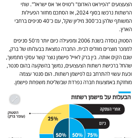
הצעצועים "הפיראט האדום" ו"טויס אר אס ישראל". שתי 
הרשתות נרכשו בסוף 2024, אז הסתכם מחזור הפעילות 
המשותף שלהן בכ־300 מיליון שקל, עם כ־40 סניפים ברחבי 
הארץ.
הסטוק נוסדה בשנת 2006 ומפעילה כיום יותר מ־50 סניפים 
לממכר מוצרים מוזלים לבית. החברה נמצאת בבעלותו של ברק, 
שגם הקים אותה. בין ברק לאייל פישמן נוצר קשר עסקי מתמשך, 
שהחל ברכישת רשתות הצעצועים, נמשך בהשקעה בהום סנטר, 
וכעת עשוי להתרחב גם לפישמן רשתות. הום סנטר עצמה 
מוחזקת באמצעות חברה נפרדת שבשליטת משפחת פישמן.