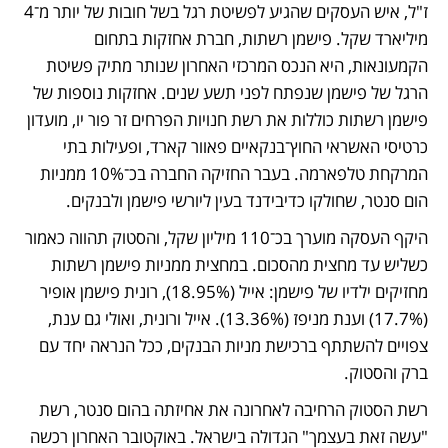
ז"ל, איש העסקים שהגיע לפשיטת רגל בשל חובות של יותר מ־4 
מיליארד שקל. פישמן רשתות, חברת אחזקות בתחום 
הקמעונאות, היא הנכס המרכזי האחרון שנותר מתיק פשיטת 
הרגל של פישמן שנפתח לפני תשע שנים. אחזקות נוספות של 
פישמן רשתות כוללות את רשת חנויות הפרחים זר פור יו, מועדון 
כרטיסי האשראי החוץ־בנקאיים פאוור קארד, ופעילות בתי 
המרקחת טלפארמה. בעבר החזיקה החברה בכ־10% ממניות 
הום סנטר, שחולקו כדיבידנד בעין ליורשי פישמן ולבנקים.
היקף העסקה מוערך בכ־110 מיליון שקל, והסטוק תהווה כאמור 
כשליש עד מחצית מהסכום. במחצית ממניות פישמן רשתות 
מחזיקים ילדיו של פישמן: אייל (18.95%), רונית פישמן אופיר 
(17.7%) וענת מניפז (13.36%). אייל ורונית, ואולי גם ענת, 
צפויים להשתתף ברכישת מניות הבנקים, ככל הנראה יחד עם 
ברק והסטוק.
רשת הסטוק הרחיבה לאחרונה את אחיזתה בהום סנטר, רשת 
"עשה זאת בעצמך" הגדולה בישראל. באוקטובר האחרון רכשה 