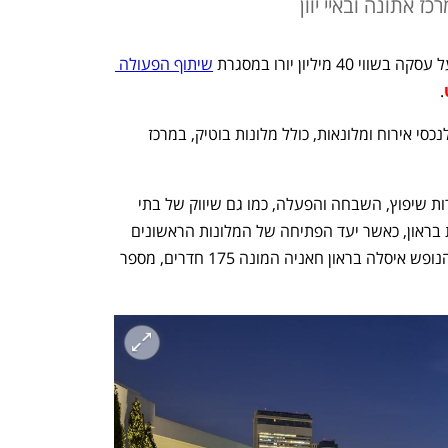
כז אתונה ובאיי יוון
שיתוף הפעולה 
.
 החברות ירכשו נכסים ביוון ויכשירו אותם לנכסי אירוח ומלונאות, כולל מלונות בוטיק, במרכז 
במסגרת הרכישה המשותפת יבצעו החברות שיפוץ, השבחה והפעלה, כמו גם שיווק של בתי 
המלון אשר יפעלו תחת מותג רשת מלונות בראון, כאשר יעד הפתיחה של המלונות הראשונים 
הוא עוד מספר חודשים, עם פתיחת אתר הנופש איסלה בראון חאניה המונה 175 חדרים, מספר 