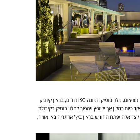
רשימת המלונות באתונה כוללת את בראון מוזיאום, מלון בוטיק המונה 93 חדרים, בראון קיוביק 
המונה 112 חדרים ומיי את'נס שאינו מתפקד כיום כמלון אך ישופץ ויהפוך למלון בוטיק בקיבולת 
56 חדרים תחת מותג רשת מלונות בראון. לצד אלה יפתח החודש בראון ביץ' ארתריה באי אוויה, 