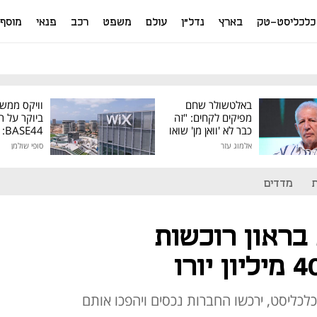
כלכליסט-טק
בארץ
נדל"ן
עולם
משפט
רכב
פנאי
מוסף
באלטשולר שחם
וויקס ממש
מפיקים לקחים: "זה
ביוקר על ר
כבר לא 'וואן מן' שואו
44
של גילעד"
אלמוג עזר
סופי שולמן
מיליון דולר
מדדים
 בראון רוכשות
ליסט, ירכשו החברות נכסים ויהפכו אותם