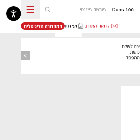
Duns 100
פורטל פיננסי
נפתח בכרטיסייה חדשה
הדואר האדום
ועידות
המהדורה הדיגיטלית
יכה לשלם
כישת
BASE: ההפסד
הרבעוני זינק ל-76
נפתח בכרטיסייה חדשה