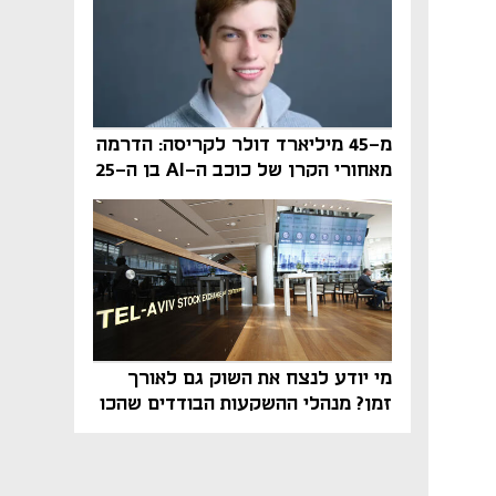
מ-45 מיליארד דולר לקריסה: הדרמה
מאחורי הקרן של כוכב ה-AI בן ה-25
מי יודע לנצח את השוק גם לאורך
זמן? מנהלי ההשקעות הבודדים שהכו
את ת״א־125