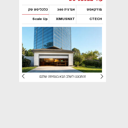
פודקאסט
אנרגיה 360
כלכליסט טק
Scale Up
XIMUSNXT
CTECH
נפתח בכרטיסייה חדשה
נפתח בכרטיסייה חדשה
נפתח בכרטיסייה חדשה
נפתח בכרטיסייה חדשה
יניהם
התכוננו לשלב הבא בצמיחה שלכם!