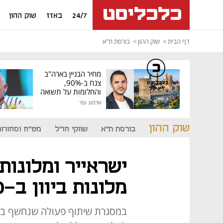
24/7
באזז
שוק ההון
דף הבית
שוק ההון
בורסת ת"א
מחיר הבניין בארה"ב
צנח ב-90%,
כלכליסט
דיגיטל
והחלומות על תשואה
גבוהה התנפצו
אלמוג עזר
שוק ההון
בורסת ת"א
שווקי חו"ל
מט"ח וסחורות
ישראייר ומלונות
מלונות ביוון ב-40 מיליון יורו
במסגרת שיתוף פעולה שנחשף בכלכ