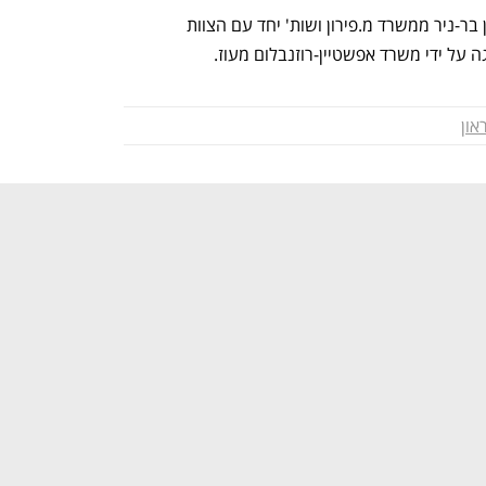
מלונות בראון יוצגו בעסקה על ידי עו"ד רון בר-ניר ממשרד מ.פירון ושות' יחד עם הצוות 
גה על ידי משרד אפשטיין-רוזנבלום מעוז.
און