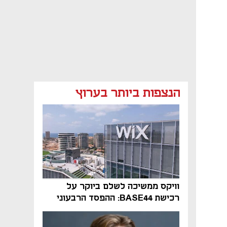
הנצפות ביותר בערוץ
וויקס ממשיכה לשלם ביוקר על
רכישת BASE44: ההפסד הרבעוני
זינק ל-76 מיליון דולר