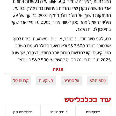
החברתיות ("איך זה שמדד  S&P 500 עלה בעשרות אחוזים 
אבל התשואה בקרן שלי נמדדת באחוזים בודדים?"). בפועל, 
התחזקות השקל אל מול הדולר מחקה נכסים בהיקף של 29 
מיליארד שקל מהחיסכון לטווח ארוך וכמעט 10 מיליארד שקל 
בחיסכון לטווח הקצר.
רגע לפני סיום חודש נובמבר, אין שינוי משמעותי ביחס לסוף 
אוקטובר במדד S&P 500 ולא בשער הדולר לעומת השקל. 
המשקיעים יקוו לחדשות טובות יותר בחודש דצמבר, אך שנת 
2025 תירשם כשנה חלשה למשקיעי S&P 500 בישראל.
תגיות
S&P 500
וול סטריט
השקעות
קרנות סל
עוד בכלכליסט
פודקאסט
אנרגיה 360
כלכליסט טק