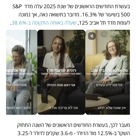
בעשרת החודשים הראשונים של שנת 2025 עלה מדד S&P 
500 בשיעור של 16.3%. מדובר בתשואה נאה, אך נמוכה 
לעומת מדד תל אביב 125, 
שעלה באותה התקופה ב-38.6%
. 
אין שעה שלא התעסקתי במשבר - טל אלכסנדרוביץ’ שגב מנהלת משברים תקשורתיים מכל מקום עם ה- Galaxy Z Fold8 Ultra שלה_v
אני לא צריכה את המשרד: רונית שרעבי-חדד מנהלת ארגון של 30000 עובדים מכל מקום_v
חינוך הוא המש
מעבר לכך, בעשרת החודשים הראשונים של השנה התחזק 
השקל ב-12.5% מול הדולר - מ-3.6 שקלים לדולר ל-3.25 